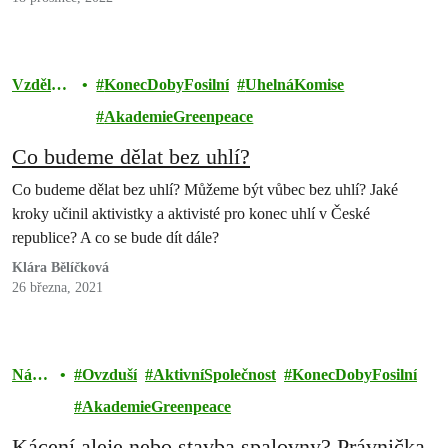
krize
Vzděláv
KonecDobyFosilní
UhelnáKomise
ání
AkademieGreenpeace
Co budeme dělat bez uhlí?
Co budeme dělat bez uhlí? Můžeme být vůbec bez uhlí? Jaké
kroky učinil aktivistky a aktivisté pro konec uhlí v České
republice? A co se bude dít dále?
Klára Bělíčková
26 března, 2021
Náš
Ovzduší
AktivníSpolečnost
KonecDobyFosilní
svět
AkademieGreenpeace
Kácení aleje nebo stavba spalovny? Právnička