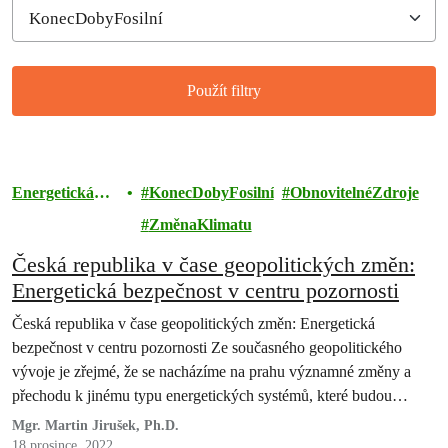
Použít filtry
Filtered results
Energetická
KonecDobyFosilní
ObnovitelnéZdroje
revoluce
ZměnaKlimatu
Česká republika v čase geopolitických změn:
Energetická bezpečnost v centru pozornosti
Česká republika v čase geopolitických změn: Energetická
bezpečnost v centru pozornosti Ze současného geopolitického
vývoje je zřejmé, že se nacházíme na prahu významné změny a
přechodu k jinému typu energetických systémů, které budou
zahrnovat větší množství obnovitelných zdrojů. Tato tranzice je
Mgr. Martin Jirušek, Ph.D.
zásadní pro energetickou bezpečnost i řešení probíhající klimatické
18 prosince, 2022