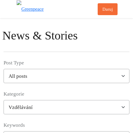
Př
Daruj
Menu
News & Stories
Post Type
Kategorie
Filter posts
Keywords