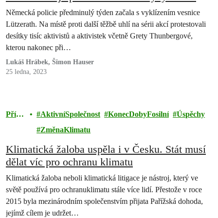
vesnici?
Německá policie předminulý týden začala s vyklízením vesnice
Lützerath. Na místě proti další těžbě uhlí na sérii akcí protestovali
desítky tisíc aktivistů a aktivistek včetně Grety Thunbergové,
kterou nakonec při…
Lukáš Hrábek, Šimon Hauser
25 ledna, 2023
Příro
AktivníSpolečnost
KonecDobyFosilní
Úspěchy
da
ZměnaKlimatu
Klimatická žaloba uspěla i v Česku. Stát musí
dělat víc pro ochranu klimatu
Klimatická žaloba neboli klimatická litigace je nástroj, který ve
světě používá pro ochranuklimatu stále více lidí. Přestože v roce
2015 byla mezinárodním společenstvím přijata Pařížská dohoda,
jejímž cílem je udržet…