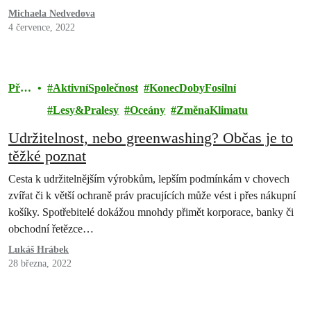
Michaela Nedvedova
4 července, 2022
Přír
AktivníSpolečnost
KonecDobyFosilní
oda
Lesy&Pralesy
Oceány
ZměnaKlimatu
Udržitelnost, nebo greenwashing? Občas je to
těžké poznat
Cesta k udržitelnějším výrobkům, lepším podmínkám v chovech
zvířat či k větší ochraně práv pracujících může vést i přes nákupní
košíky. Spotřebitelé dokážou mnohdy přimět korporace, banky či
obchodní řetězce…
Lukáš Hrábek
28 března, 2022