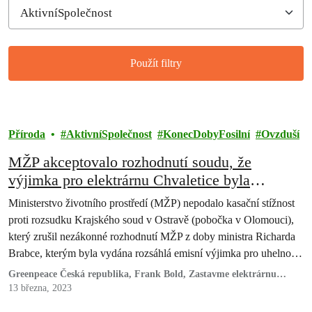
Použít filtry
Filtered results
Příroda
AktivníSpolečnost
KonecDobyFosilní
Ovzduší
MŽP akceptovalo rozhodnutí soudu, že
výjimka pro elektrárnu Chvaletice byla
nezákonná. Nyní musí o výjimce rozhodnout
Ministerstvo životního prostředí (MŽP) nepodalo kasační stížnost
samo
proti rozsudku Krajského soud v Ostravě (pobočka v Olomouci),
který zrušil nezákonné rozhodnutí MŽP z doby ministra Richarda
Brabce, kterým byla vydána rozsáhlá emisní výjimka pro uhelnou
elektrárnu Chvaletice.
Greenpeace Česká republika, Frank Bold, Zastavme elektrárnu
Chvaletice, Zelená pro Pardubicko a Hnutí DUHA
13 března, 2023