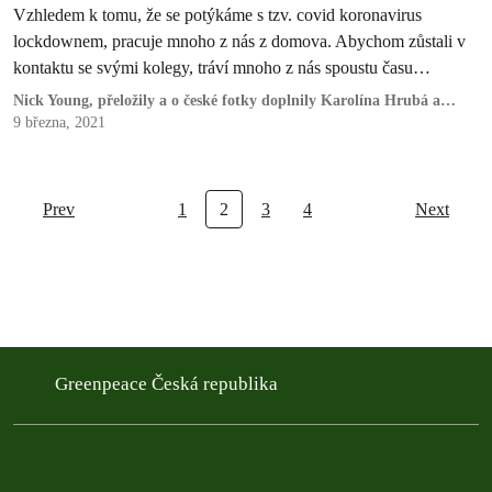
Vzhledem k tomu, že se potýkáme s tzv. covid koronavirus
lockdownem, pracuje mnoho z nás z domova. Abychom zůstali v
kontaktu se svými kolegy, tráví mnoho z nás spoustu času…
Nick Young, přeložily a o české fotky doplnily Karolína Hrubá a
Denisa Běťáková
9 března, 2021
Prev
1
2
3
4
Next
Greenpeace Česká republika