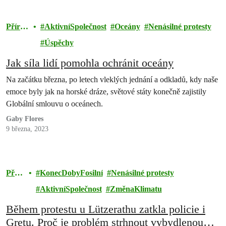
Přírod
AktivníSpolečnost
Oceány
Nenásilné protesty
a
Úspěchy
Jak síla lidí pomohla ochránit oceány
Na začátku března, po letech vleklých jednání a odkladů, kdy naše
emoce byly jak na horské dráze, světové státy konečně zajistily
Globální smlouvu o oceánech.
Gaby Flores
9 března, 2023
Příro
KonecDobyFosilní
Nenásilné protesty
da
AktivníSpolečnost
ZměnaKlimatu
Během protestu u Lützerathu zatkla policie i
Gretu. Proč je problém strhnout vybydlenou