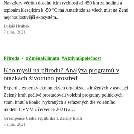
Navzdory větrům dosahujícím rychlosti až 450 km za hodinu a
teplotám klesajícím k -50 °C má Antarktida ze všech míst na Zemi
nejchoulostivější ekosystém...
Lukáš Hrábek
7 října, 2021
Příroda
ZměnaKlimatu
AktivníSpolečnost
Kdo myslí na přírodu? Analýza programů v
otázkách životního prostředí
Experti a expertky ekologických organizací sdružených v asociaci
Zelený kruh pečlivě prostudovali volební programy politických
stran, hnutí a koalic (vybraných a seřazených dle volebního
modelu CVVM z července 2021) a…
Greenpeace Česká republika a Zelený kruh
5 října, 2021