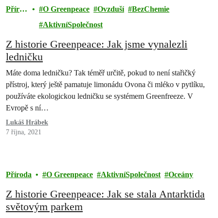
Přírod
O Greenpeace
Ovzduší
BezChemie
a
AktivníSpolečnost
Z historie Greenpeace: Jak jsme vynalezli
ledničku
Máte doma ledničku? Tak téměř určitě, pokud to není stařičký
přístroj, který ještě pamatuje limonádu Ovona či mléko v pytlíku,
používáte ekologickou ledničku se systémem Greenfreeze. V
Evropě s ní…
Lukáš Hrábek
7 října, 2021
Příroda
O Greenpeace
AktivníSpolečnost
Oceány
Z historie Greenpeace: Jak se stala Antarktida
světovým parkem