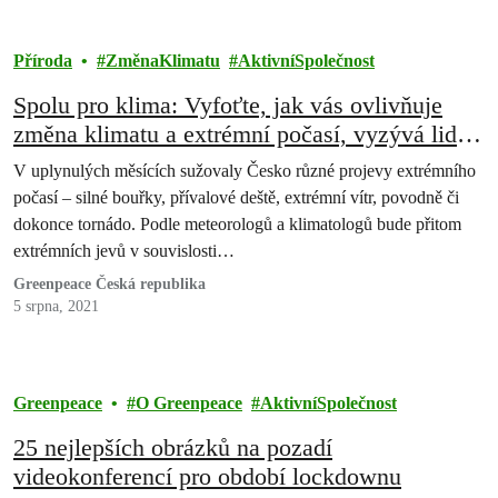
Příroda
ZměnaKlimatu
AktivníSpolečnost
Spolu pro klima: Vyfoťte, jak vás ovlivňuje
změna klimatu a extrémní počasí, vyzývá lidi
organizace Greenpeace
V uplynulých měsících sužovaly Česko různé projevy extrémního
počasí – silné bouřky, přívalové deště, extrémní vítr, povodně či
dokonce tornádo. Podle meteorologů a klimatologů bude přitom
extrémních jevů v souvislosti…
Greenpeace Česká republika
5 srpna, 2021
Greenpeace
O Greenpeace
AktivníSpolečnost
25 nejlepších obrázků na pozadí
videokonferencí pro období lockdownu