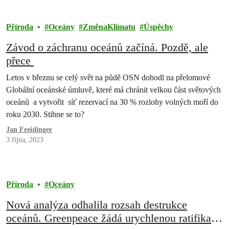
Příroda
Oceány
ZměnaKlimatu
Úspěchy
Závod o záchranu oceánů začíná. Pozdě, ale
přece
Letos v březnu se celý svět na půdě OSN dohodl na přelomové
Globální oceánské úmluvě, které má chránit velkou část světových
oceánů a vytvořit síť rezervací na 30 % rozlohy volných moří do
roku 2030. Stihne se to?
Jan Freidinger
3 října, 2023
Příroda
Oceány
Nová analýza odhalila rozsah destrukce
oceánů. Greenpeace žádá urychlenou ratifikaci