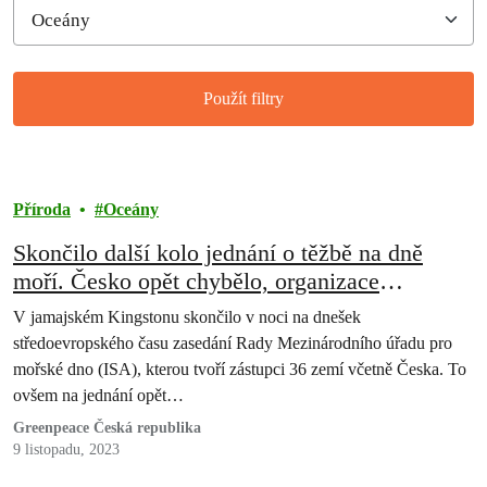
Použít filtry
Filtered results
Příroda
Oceány
Skončilo další kolo jednání o těžbě na dně
moří. Česko opět chybělo, organizace
Greenpeace je připravena ho nahradit
V jamajském Kingstonu skončilo v noci na dnešek
středoevropského času zasedání Rady Mezinárodního úřadu pro
mořské dno (ISA), kterou tvoří zástupci 36 zemí včetně Česka. To
ovšem na jednání opět…
Greenpeace Česká republika
9 listopadu, 2023