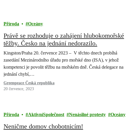
Příroda
Oceány
Právě se rozhoduje o zahájení hlubokomořské
těžby. Česko na jednání nedorazilo.
Kingston/Praha 20. července 2023 – V těchto dnech probíhá
zasedání Mezinárodního úřadu pro mořské dno (ISA), v jehož
kompetenci je povolit těžbu na mořském dně. Česká delegace na
jednání chybí,…
Greenpeace Česká republika
20 července, 2023
Příroda
AktivníSpolečnost
Nenásilné protesty
Oceány
Neničme domov chobotnicím!