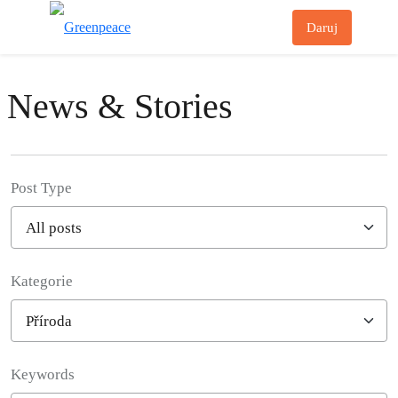
Př
Daruj
Menu
News & Stories
Post Type
Kategorie
Filter posts
Keywords