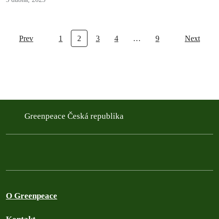
Prev
1
2
3
4
…
9
Next
Greenpeace Česká republika
O Greenpeace