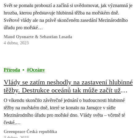
Svět se pomalu probouzí a začíná si uvědomovat, jak významná je
hrozba, kterou představuje hlubinná těžba na mořském dně.
Světové vlády ale na právě skončeném zasedání Mezinárodního
úřadu pro mořské…
Maud Oyonarte & Sebastian Losada
4 dubna, 2023
Příroda
Oceány
Vlády se zatím neshodly na zastavení hlubinné
těžby. Destrukce oceánů tak může začít už
letos
O víkendu skončilo závěrečné jednání o budoucnosti hlubinné
těžby na mořském dně, které se konalo na Jamajce v sídle
Mezinárodního úřadu pro mořské dno. Vlády světa – včetně té
české,…
Greenpeace Česká republika
3 dubna, 2023