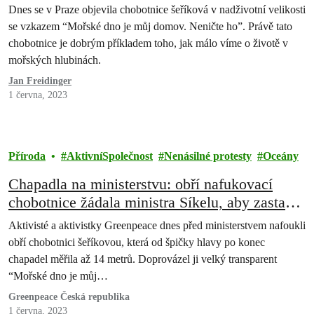
Dnes se v Praze objevila chobotnice šeříková v nadživotní velikosti
se vzkazem “Mořské dno je můj domov. Neničte ho”. Právě tato
chobotnice je dobrým příkladem toho, jak málo víme o životě v
mořských hlubinách.
Jan Freidinger
1 června, 2023
Příroda
AktivníSpolečnost
Nenásilné protesty
Oceány
Chapadla na ministerstvu: obří nafukovací
chobotnice žádala ministra Síkelu, aby zastavil
těžbu na dně moří
Aktivisté a aktivistky Greenpeace dnes před ministerstvem nafoukli
obří chobotnici šeříkovou, která od špičky hlavy po konec
chapadel měřila až 14 metrů. Doprovázel ji velký transparent
“Mořské dno je můj…
Greenpeace Česká republika
1 června, 2023