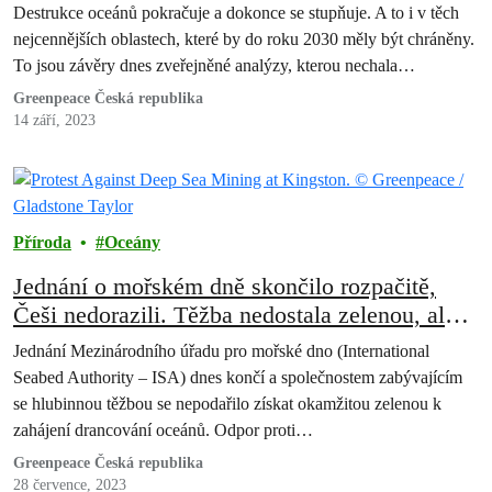
oceánské úmluvy a moratorium na
Destrukce oceánů pokračuje a dokonce se stupňuje. A to i v těch
hlubokomořskou těžbu
nejcennějších oblastech, které by do roku 2030 měly být chráněny.
To jsou závěry dnes zveřejněné analýzy, kterou nechala…
Greenpeace Česká republika
14 září, 2023
Příroda
Oceány
Jednání o mořském dně skončilo rozpačitě,
Češi nedorazili. Těžba nedostala zelenou, ale
zůstává hrozbou
Jednání Mezinárodního úřadu pro mořské dno (International
Seabed Authority – ISA) dnes končí a společnostem zabývajícím
se hlubinnou těžbou se nepodařilo získat okamžitou zelenou k
zahájení drancování oceánů. Odpor proti…
Greenpeace Česká republika
28 července, 2023