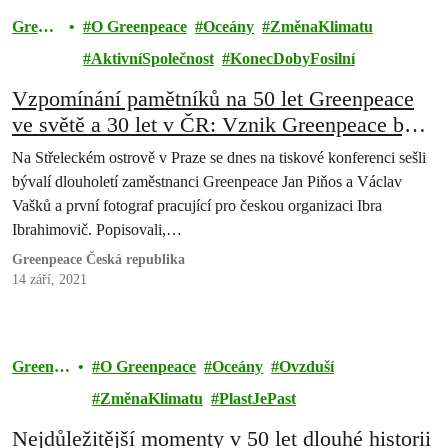
Green
O Greenpeace
Oceány
ZměnaKlimatu
peace
AktivníSpolečnost
KonecDobyFosilní
Vzpomínání pamětníků na 50 let Greenpeace
ve světě a 30 let v ČR: Vznik Greenpeace byl
téměř mýtická záležitost
Na Střeleckém ostrově v Praze se dnes na tiskové konferenci sešli
bývalí dlouholetí zaměstnanci Greenpeace Jan Piňos a Václav
Vašků a první fotograf pracující pro českou organizaci Ibra
Ibrahimovič. Popisovali,…
Greenpeace Česká republika
14 září, 2021
Greenpe
O Greenpeace
Oceány
Ovzduší
ace
ZměnaKlimatu
PlastJePast
Nejdůležitější momenty v 50 let dlouhé historii