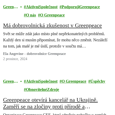
Greenpe
AktivníSpolečnost
PodporujiGreenpeace
ace
O nás
O Greenpeace
Má dobrovolnická zkušenost v Greenpeace
Svět se může zdát jako místo plné nepřekonatelných problémů.
Každý den si musím připomínat, že mohu něco změnit. Nezáleží
na tom, jak malé je mé úsilí, protože v součtu má…
Ela Angevine - dobrovolnice Greenpeace
2 prosince, 2024
Greenpe
AktivníSpolečnost
O Greenpeace
Úspěchy
ace
ObnovitelnéZdroje
Greenpeace otevírá kancelář na Ukrajině.
Zaměří se na zločiny proti přírodě a
ekologickou obnovu země
Organizace Greenpeace CEE, která sdružuje pobočky v zemích