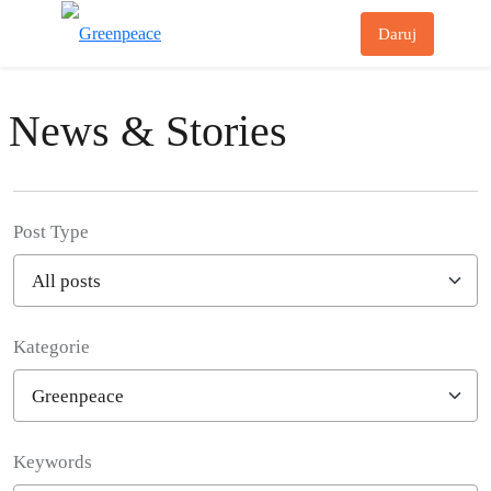
Př
Daruj
Menu
News & Stories
Post Type
Kategorie
Filter posts
Keywords