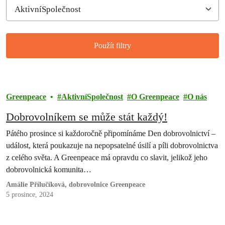
Použít filtry
Filtered results
Greenpeace
AktivníSpolečnost
O Greenpeace
O nás
Dobrovolníkem se může stát každý!
Pátého prosince si každoročně připomínáme Den dobrovolnictví –
událost, která poukazuje na nepopsatelné úsilí a píli dobrovolnictva
z celého světa. A Greenpeace má opravdu co slavit, jelikož jeho
dobrovolnická komunita…
Amálie Přílučíková, dobrovolnice Greenpeace
5 prosince, 2024