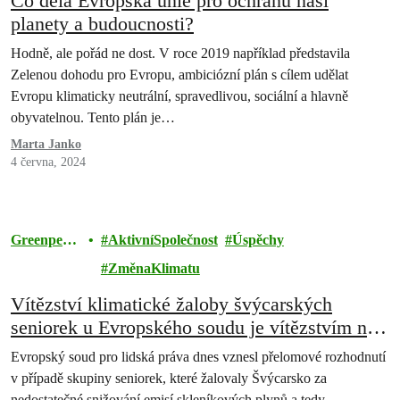
Co dělá Evropská unie pro ochranu naší
planety a budoucnosti?
Hodně, ale pořád ne dost. V roce 2019 například představila
Zelenou dohodu pro Evropu, ambiciózní plán s cílem udělat
Evropu klimaticky neutrální, spravedlivou, sociální a hlavně
obyvatelnou. Tento plán je…
Marta Janko
4 června, 2024
Greenpeac
AktivníSpolečnost
Úspěchy
e
ZměnaKlimatu
Vítězství klimatické žaloby švýcarských
seniorek u Evropského soudu je vítězstvím nás
všech.
Evropský soud pro lidská práva dnes vznesl přelomové rozhodnutí
v případě skupiny seniorek, které žalovaly Švýcarsko za
nedostatečné snižování emisí skleníkových plynů a tedy