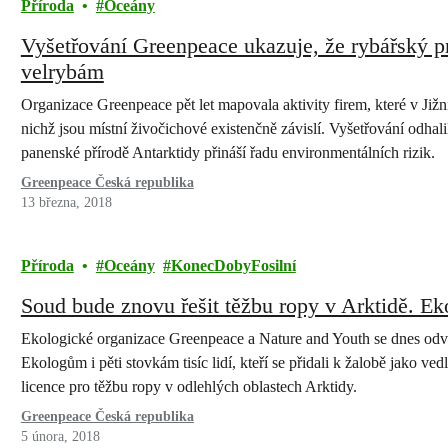
Příroda
Oceány
Vyšetřování Greenpeace ukazuje, že rybářský 
velrybám
Organizace Greenpeace pět let mapovala aktivity firem, které v Jižn
nichž jsou místní živočichové existenčně závislí. Vyšetřování odhal
panenské přírodě Antarktidy přináší řadu environmentálních rizik.
Greenpeace Česká republika
13 března, 2018
Příroda
Oceány
KonecDobyFosilní
Soud bude znovu řešit těžbu ropy v Arktidě. Ek
Ekologické organizace Greenpeace a Nature and Youth se dnes odv
Ekologům i pěti stovkám tisíc lidí, kteří se přidali k žalobě jako ved
licence pro těžbu ropy v odlehlých oblastech Arktidy.
Greenpeace Česká republika
5 února, 2018