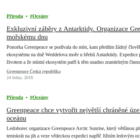
Příroda
Oceány
Exkluzivní záběry z Antarktidy. Organizace Gr
mořskému dnu
Ponorka Greenpeace se podívala do míst, kam předtím žádný člověk
ekosystému na dně Weddelova moře u břehů Antarktidy. Expedice p
životem a že místní ekosystém patří k těm snadno zranitelným činno
by ve Weddelově moři…
Greenpeace Česká republika
24 ledna, 2018
Příroda
Oceány
Greenpeace chce vytvořit největší chráněné úz
oceánu
Ledoborec organizace Greenpeace Arctic Sunrise, který většinou plu
tentokrát na jih a veze vědeckou expedici napříč Jižním ledovým 