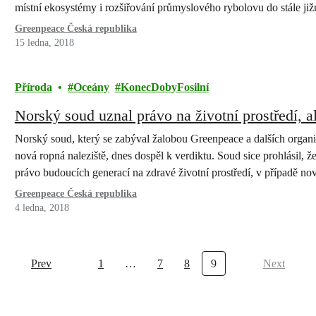
místní ekosystémy i rozšiřování průmyslového rybolovu do stále jižn
největšího chráněného území na světě.
Greenpeace Česká republika
15 ledna, 2018
Příroda
Oceány
KonecDobyFosilní
Norský soud uznal právo na životní prostředí, al
Norský soud, který se zabýval žalobou Greenpeace a dalších organi
nová ropná naleziště, dnes dospěl k verdiktu. Soud sice prohlásil, ž
právo budoucích generací na zdravé životní prostředí, v případě no
neporušila.
Greenpeace Česká republika
4 ledna, 2018
Prev
1
…
7
8
9
Next