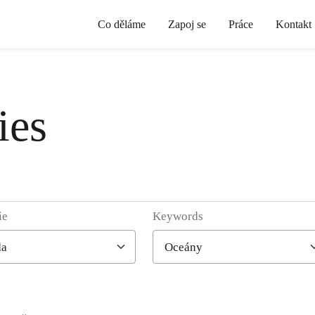
Co děláme
Zapoj se
Práce
Kontakt
ies
ie
Keywords