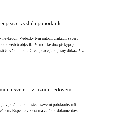
eenpeace vyslala ponorku k
 nevkročil. Vědecký tým natočil unikátní záběry
odle vědců objevila, že mořské dno překypuje
stí člověka. Podle Greenpeace je to jasný důkaz, že
emí na světě – v Jižním ledovém
je v polárních oblastech severní polokoule, míří
oceánem. Expedice, která má za úkol dokumentovat