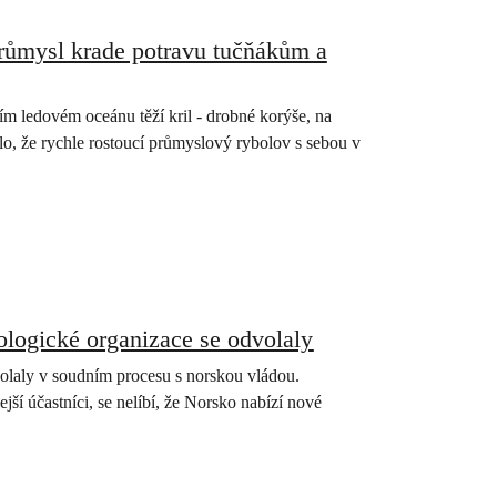
průmysl krade potravu tučňákům a
ím ledovém oceánu těží kril - drobné korýše, na
ilo, že rychle rostoucí průmyslový rybolov s sebou v
ologické organizace se odvolaly
olaly v soudním procesu s norskou vládou.
lejší účastníci, se nelíbí, že Norsko nabízí nové