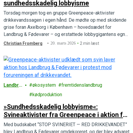
sundhedsskadelig lobbyisme
Torsdag morgen tog en gruppe Greenpeace-aktivister
drikkevandssagen i egen hånd. De mødte op med skidende
grise foran Axelborg i København – hovedsædet for
Landbrug & Fødevarer – og erstattede lobbygigantens egne
reklamer med store, røde advarselssymboler.
Christian Fromberg
20. marts 2026
2 min læst
Landbru
økosystem
fremtidenslandbrug
g
kødproduktion
»Sundhedsskadelig lobbyisme«:
Svineaktivister fra Greenpeace i aktion for
det danske drikkevand
Med budskabet “STOP SVINERIET — RED DRIKKEVANDET”
blev Landbrug & Fødevarer omdekoreret, og der blev advaret