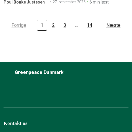
nu til EU.
Poul Bonke Justesen
27. september 2023
6 min læst
Forrige
1
2
3
…
14
Næste
Greenpeace Danmark
Kontakt os