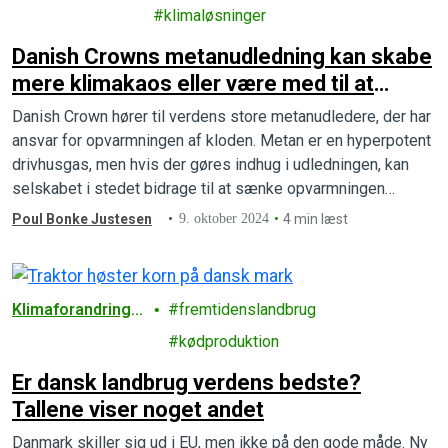
er
klimaløsninger
Danish Crowns metanudledning kan skabe
mere klimakaos eller være med til at
redde os på målstregen
Danish Crown hører til verdens store metanudledere, der har
ansvar for opvarmningen af kloden. Metan er en hyperpotent
drivhusgas, men hvis der gøres indhug i udledningen, kan
selskabet i stedet bidrage til at sænke opvarmningen
markant.
Poul Bonke Justesen
9. oktober 2024
4 min læst
Klimaforandringe
fremtidenslandbrug
r
kødproduktion
Er dansk landbrug verdens bedste?
Tallene viser noget andet
Danmark skiller sig ud i EU, men ikke på den gode måde. Ny