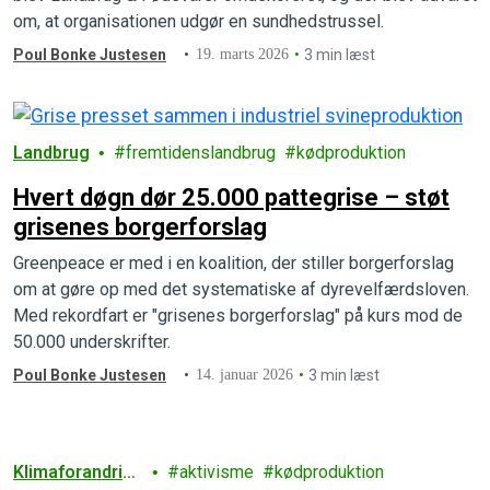
om, at organisationen udgør en sundhedstrussel.
Poul Bonke Justesen
19. marts 2026
3 min læst
Landbrug
fremtidenslandbrug
kødproduktion
Hvert døgn dør 25.000 pattegrise – støt
grisenes borgerforslag
Greenpeace er med i en koalition, der stiller borgerforslag
om at gøre op med det systematiske af dyrevelfærdsloven.
Med rekordfart er "grisenes borgerforslag" på kurs mod de
50.000 underskrifter.
Poul Bonke Justesen
14. januar 2026
3 min læst
Klimaforandring
aktivisme
kødproduktion