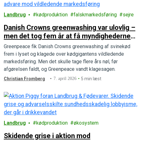
Landbrug
kødproduktion
falskmarkedsføring
sejre
Danish Crowns greenwashing var ulovlig –
men det tog fem år at få myndighederne
til at sige det
Greenpeace fik Danish Crowns greenwashing af svinekød
frem i lyset og klagede over kødgigantens vildledende
markedsføring. Men det skulle tage flere års nøl, før
afgørelsen faldt, og Greenpeace vandt klagesagen.
Christian Fromberg
7. april 2026
5 min læst
Landbrug
kødproduktion
økosystem
Skidende grise i aktion mod