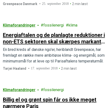
hver måned indbetaler til.
Greenpeace Danmark
25. september 2018
2 min læst
Klimaforandringer
fossilenergi
klima
Energiaftalen og de planlagte reduktioner i
non-ETS sektoren skal skærpes markant
for at leve op til Paris-aftalen
En bred kreds af danske ngo'er, heriblandt Greenpeace, har
fremlagt en række mere ambitiøse klima- og energimål, som
minimumsmål for at leve op til Parisaftalens temperaturmål.
Tarjei Haaland
17. september 2018
2 min læst
Klimaforandringer
fossilenergi
Billig el og grønt spin får os ikke meget
nærmere Paris