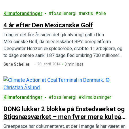
Klimaforandringer
fossilenergi
arktis
olie
4 år efter Den Mexicanske Golf
I dag er det fire år siden det gik alvorligt galt i Den
Mexicanske Golf, da olieselskabet BP’s boreplatform
Deepwater Horizon eksploderede, dræbte 11 arbejdere, og
to dage senere sank. I 87 dage flød omkring 700 millioner
liter olie ud i Golfen, før det lykkedes BP at sætte en prop i
Sune Scheller
20. april 2014
3 min læst
havbunden.
Klimaforandringer
fossilenergi
klimaløsninger
DONG lukker 2 blokke på Enstedværket og
Stigsnæsværket – men fyrer mere kul på
Avedøreværket
Greenpeace har dokumenteret, at der i mange år har været en