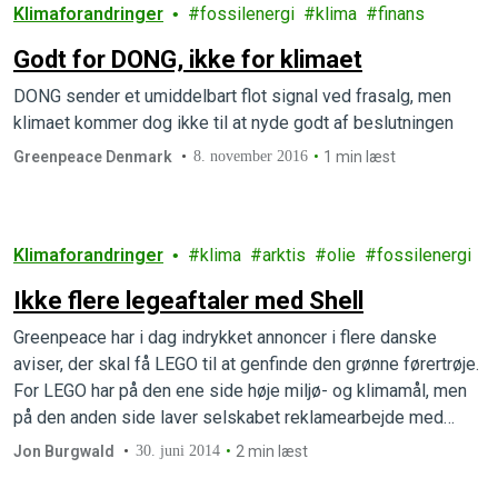
Klimaforandringer
fossilenergi
klima
finans
Godt for DONG, ikke for klimaet
DONG sender et umiddelbart flot signal ved frasalg, men
klimaet kommer dog ikke til at nyde godt af beslutningen
Greenpeace Denmark
8. november 2016
1 min læst
Klimaforandringer
klima
arktis
olie
fossilenergi
Ikke flere legeaftaler med Shell
Greenpeace har i dag indrykket annoncer i flere danske
aviser, der skal få LEGO til at genfinde den grønne førertrøje.
For LEGO har på den ene side høje miljø- og klimamål, men
på den anden side laver selskabet reklamearbejde med
Shell, der legitimerer selskabets risikable olieboringer i
Jon Burgwald
30. juni 2014
2 min læst
Arktis og styrker salget af benzin.