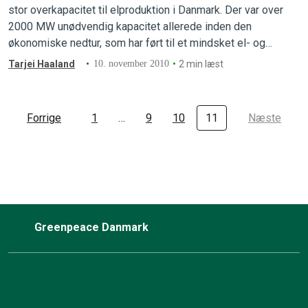
stor overkapacitet til elproduktion i Danmark. Der var over
2000 MW unødvendig kapacitet allerede inden den
økonomiske nedtur, som har ført til et mindsket el- og
energiforbrug de sidste 2 år.
Tarjei Haaland
10. november 2010
2 min læst
Forrige
1
…
9
10
11
Næste
Greenpeace Danmark