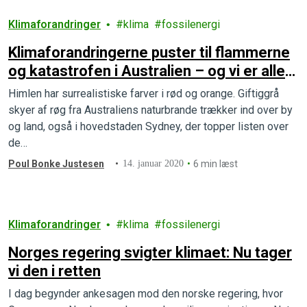
Klimaforandringer
klima
fossilenergi
Klimaforandringerne puster til flammerne
og katastrofen i Australien – og vi er alle
del af problemet
Himlen har surrealistiske farver i rød og orange. Giftiggrå
skyer af røg fra Australiens naturbrande trækker ind over by
og land, også i hovedstaden Sydney, der topper listen over
de…
Poul Bonke Justesen
14. januar 2020
6 min læst
Klimaforandringer
klima
fossilenergi
Norges regering svigter klimaet: Nu tager
vi den i retten
I dag begynder ankesagen mod den norske regering, hvor