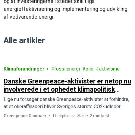
og at investeringerne i stedet skal tilgå
energieffektivisering og implementering og udvikling
af vedvarende energi.
Alle artikler
Klimaforandringer
fossilenergi
olie
aktivisme
Danske Greenpeace-aktivister er netop nu
involverede i et ophedet klimapolitisk
slagsmål i Sverige
Lige nu forsøger danske Greenpeace-aktivister at forhindre,
at et olieraffinaderi bliver Sveriges største CO2-udleder.
Greenpeace Danmark
11. september 2020
2 min læst