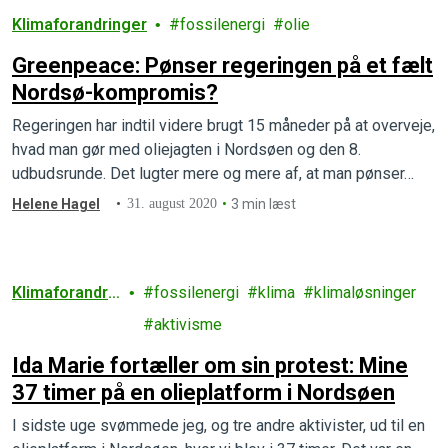
Klimaforandringer
fossilenergi
olie
Greenpeace: Pønser regeringen på et fælt
Nordsø-kompromis?
Regeringen har indtil videre brugt 15 måneder på at overveje,
hvad man gør med oliejagten i Nordsøen og den 8.
udbudsrunde. Det lugter mere og mere af, at man pønser…
Helene Hagel
31. august 2020
3 min læst
Klimaforandrin
fossilenergi
klima
klimaløsninger
ger
aktivisme
Ida Marie fortæller om sin protest: Mine
37 timer på en olieplatform i Nordsøen
I sidste uge svømmede jeg, og tre andre aktivister, ud til en