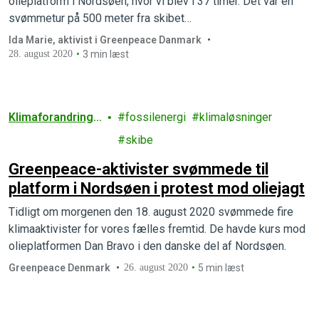
olieplatform i Nordsøen, hvor vi blev i 37 timer. Det var en
svømmetur på 500 meter fra skibet…
Ida Marie, aktivist i Greenpeace Danmark
28. august 2020
3 min læst
Klimaforandringe
fossilenergi
klimaløsninger
r
skibe
Greenpeace-aktivister svømmede til
platform i Nordsøen i protest mod oliejagt
Tidligt om morgenen den 18. august 2020 svømmede fire
klimaaktivister for vores fælles fremtid. De havde kurs mod
olieplatformen Dan Bravo i den danske del af Nordsøen.
Greenpeace Denmark
26. august 2020
5 min læst