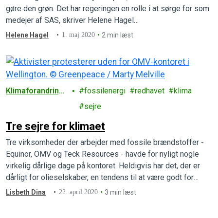
gøre den grøn. Det har regeringen en rolle i at sørge for som
medejer af SAS, skriver Helene Hagel…
Helene Hagel
1. maj 2020
2 min læst
Klimaforandring
fossilenergi
redhavet
klima
er
sejre
Tre sejre for klimaet
Tre virksomheder der arbejder med fossile brændstoffer -
Equinor, OMV og Teck Resources - havde for nyligt nogle
virkelig dårlige dage på kontoret. Heldigvis har det, der er
dårligt for olieselskaber, en tendens til at være godt for
klimaet. Så her kommer tre glædelige nyheder for vores
Lisbeth Dina
22. april 2020
3 min læst
planet.