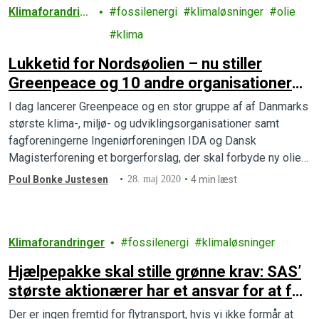
Klimaforandring
fossilenergi
klimaløsninger
olie
er
klima
Lukketid for Nordsøolien – nu stiller
Greenpeace og 10 andre organisationer
borgerforslag om stop for ny oliejagt
I dag lancerer Greenpeace og en stor gruppe af af Danmarks
største klima-, miljø- og udviklingsorganisationer samt
fagforeningerne Ingeniørforeningen IDA og Dansk
Magisterforening et borgerforslag, der skal forbyde ny olie-
…
Poul Bonke Justesen
28. maj 2020
4 min læst
Klimaforandringer
fossilenergi
klimaløsninger
Hjælpepakke skal stille grønne krav: SAS’
største aktionærer har et ansvar for at få
flybranchen med i klimakampen
Der er ingen fremtid for flytransport, hvis vi ikke formår at