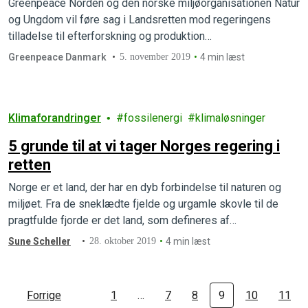
Greenpeace Norden og den norske miljøorganisationen Natur
og Ungdom vil føre sag i Landsretten mod regeringens
tilladelse til efterforskning og produktion…
Greenpeace Danmark
5. november 2019
4 min læst
Klimaforandringer
fossilenergi
klimaløsninger
5 grunde til at vi tager Norges regering i
retten
Norge er et land, der har en dyb forbindelse til naturen og
miljøet. Fra de sneklædte fjelde og urgamle skovle til de
pragtfulde fjorde er det land, som defineres af…
Sune Scheller
28. oktober 2019
4 min læst
Forrige
1
…
7
8
9
10
11