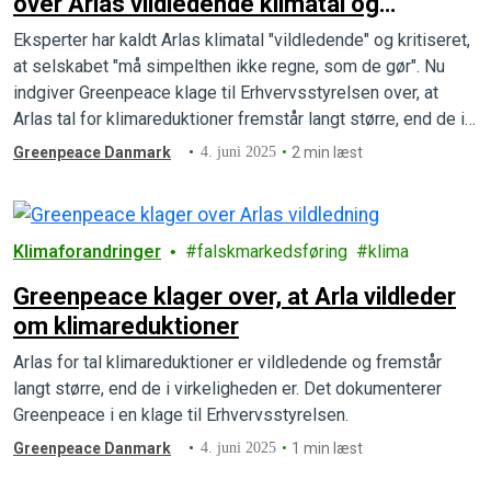
over Arlas vildledende klimatal og
greenwashing
Eksperter har kaldt Arlas klimatal "vildledende" og kritiseret,
at selskabet "må simpelthen ikke regne, som de gør". Nu
indgiver Greenpeace klage til Erhvervsstyrelsen over, at
Arlas tal for klimareduktioner fremstår langt større, end de i
virkeligheden er.
Greenpeace Danmark
4. juni 2025
2 min læst
Klimaforandringer
falskmarkedsføring
klima
Greenpeace klager over, at Arla vildleder
om klimareduktioner
Arlas for tal klimareduktioner er vildledende og fremstår
langt større, end de i virkeligheden er. Det dokumenterer
Greenpeace i en klage til Erhvervsstyrelsen.
Greenpeace Danmark
4. juni 2025
1 min læst