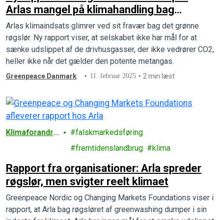
Arlas mangel på klimahandling bag
“røgsløret”
Arlas klimaindsats glimrer ved sit fravær bag det grønne
røgslør. Ny rapport viser, at selskabet ikke har mål for at
sænke udslippet af de drivhusgasser, der ikke vedrører CO2,
heller ikke når det gælder den potente metangas.
Greenpeace Danmark
11. februar 2025
2 min læst
Klimaforandrin
falskmarkedsføring
ger
fremtidenslandbrug
klima
Rapport fra organisationer: Arla spreder
røgslør, men svigter reelt klimaet
Greenpeace Nordic og Changing Markets Foundations viser i
rapport, at Arla bag røgsløret af greenwashing dumper i sin