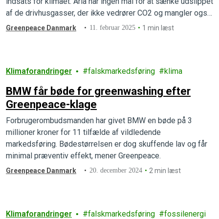
indsats for klimaet. Arla har ingen mål for at sænke udslippet
af de drivhusgasser, der ikke vedrører CO2 og mangler også
mål for metangas.
Greenpeace Danmark
11. februar 2025
1 min læst
Klimaforandringer
falskmarkedsføring
klima
BMW får bøde for greenwashing efter
Greenpeace-klage
Forbrugerombudsmanden har givet BMW en bøde på 3
millioner kroner for 11 tilfælde af vildledende
markedsføring. Bødestørrelsen er dog skuffende lav og får
minimal præventiv effekt, mener Greenpeace.
Greenpeace Danmark
20. december 2024
2 min læst
Klimaforandringer
falskmarkedsføring
fossilenergi