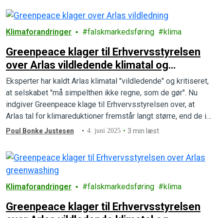
Klimaforandringer
falskmarkedsføring
klima
Greenpeace klager til Erhvervsstyrelsen
over Arlas vildledende klimatal og
greenwashing
Eksperter har kaldt Arlas klimatal "vildledende" og kritiseret,
at selskabet "må simpelthen ikke regne, som de gør". Nu
indgiver Greenpeace klage til Erhvervsstyrelsen over, at
Arlas tal for klimareduktioner fremstår langt større, end de i
virkeligheden er.
Poul Bonke Justesen
4. juni 2025
3 min læst
Klimaforandringer
falskmarkedsføring
klima
Greenpeace klager til Erhvervsstyrelsen