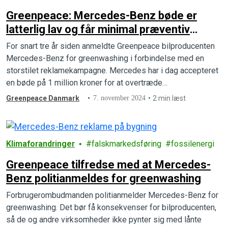
Greenpeace: Mercedes-Benz bøde er
latterlig lav og får minimal præventiv
effekt
For snart tre år siden anmeldte Greenpeace bilproducenten
Mercedes-Benz for greenwashing i forbindelse med en
storstilet reklamekampagne. Mercedes har i dag accepteret
en bøde på 1 million kroner for at overtræde
markedsføringsloven, men bøden er alt for lav, mener
Greenpeace Danmark
7. november 2024
2 min læst
Greenpeace.
Klimaforandringer
falskmarkedsføring
fossilenergi
Greenpeace tilfredse med at Mercedes-
Benz politianmeldes for greenwashing
Forbrugerombudmanden politianmelder Mercedes-Benz for
greenwashing. Det bør få konsekvenser for bilproducenten,
så de og andre virksomheder ikke pynter sig med lånte