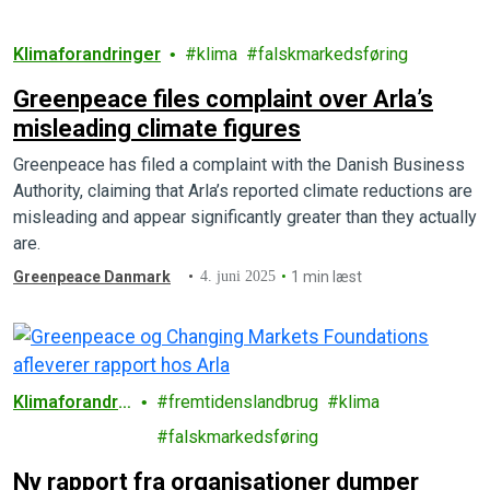
Klimaforandringer
klima
falskmarkedsføring
Greenpeace files complaint over Arla’s
misleading climate figures
Greenpeace has filed a complaint with the Danish Business
Authority, claiming that Arla’s reported climate reductions are
misleading and appear significantly greater than they actually
are.
Greenpeace Danmark
4. juni 2025
1 min læst
Klimaforandrin
fremtidenslandbrug
klima
ger
falskmarkedsføring
Ny rapport fra organisationer dumper