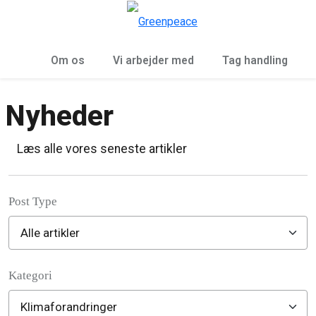
To
Menu
Om os
Vi arbejder med
Tag handling
Nyheder
Læs alle vores seneste artikler
Post Type
Kategori