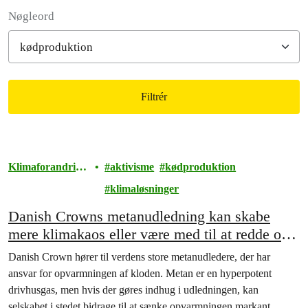
Filter posts
Nøgleord
Filtrér
Filtered results
Klimaforandring
aktivisme
kødproduktion
er
klimaløsninger
Danish Crowns metanudledning kan skabe
mere klimakaos eller være med til at redde os
på målstregen
Danish Crown hører til verdens store metanudledere, der har
ansvar for opvarmningen af kloden. Metan er en hyperpotent
drivhusgas, men hvis der gøres indhug i udledningen, kan
selskabet i stedet bidrage til at sænke opvarmningen markant.