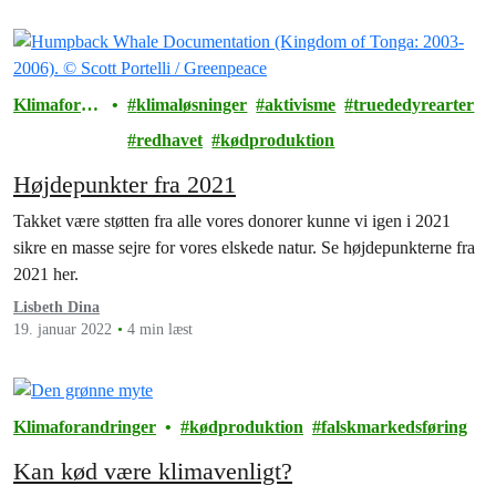
Klimaforan
klimaløsninger
aktivisme
truededyrearter
dringer
redhavet
kødproduktion
Højdepunkter fra 2021
Takket være støtten fra alle vores donorer kunne vi igen i 2021
sikre en masse sejre for vores elskede natur. Se højdepunkterne fra
2021 her.
Lisbeth Dina
19. januar 2022
4 min læst
Klimaforandringer
kødproduktion
falskmarkedsføring
Kan kød være klimavenligt?