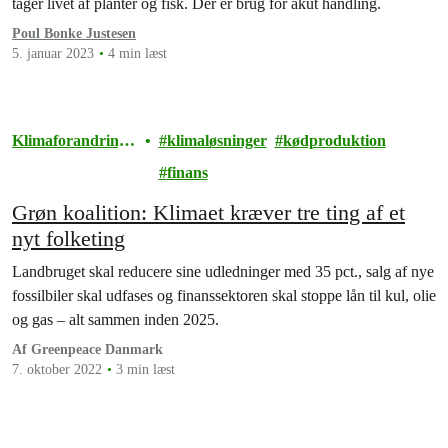
tager livet af planter og fisk. Der er brug for akut handling.
Poul Bonke Justesen
5. januar 2023
4 min læst
Klimaforandringe
klimaløsninger
kødproduktion
r
finans
Grøn koalition: Klimaet kræver tre ting af et
nyt folketing
Landbruget skal reducere sine udledninger med 35 pct., salg af nye
fossilbiler skal udfases og finanssektoren skal stoppe lån til kul, olie
og gas – alt sammen inden 2025.
Af Greenpeace Danmark
7. oktober 2022
3 min læst