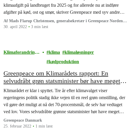
klimaafgift på landbruget fra 2025 og for allerede nu at indføre
afgifter på kød, ost og smør, skriver Greenpeace med syv andre
organisationer.
Af Mads Flarup Christensen, generalsekretær i Greenpeace Norden,
Maria Reumert Gjerding, præsident Danmarks
30. april 2022
3 min læst
Naturfredningsforening, Rune-Christoffer Dragsdahl,
generalsekretær i Dansk Vegetarisk Forening, Carolina Magdalene
Maier, sekretariatschef i Dansk Folkeoplysnings Samråd, Claus
Ekman, Direktør i Rådet for Grøn Omstilling, Kirstine Lund
Klimaforandringe
klima
klimaløsninger
Christiansen, forperson for Klimabevægelsen, Britta Riis, Direktør i
r
kødproduktion
Dyrenes Beskyttelse og Frederik Madsen, sekretariatschef i
Plantebranchen
Greenpeace om Klimarådets rapport: En
selvudråbt grøn statsminister bør have meget
røde ører lige nu
Klimarådet er klar i spyttet. Tre år efter klimavalget viser
regeringens politik stadig ikke vejen til en reel grøn omstilling, der
vil gøre det muligt at nå det 70-procentsmål, de selv har vedtaget
ved lov. Vores selvudråbte grønne statsminister bør have meget
røde ører lige nu.
Greenpeace Danmark
25. februar 2022
1 min læst