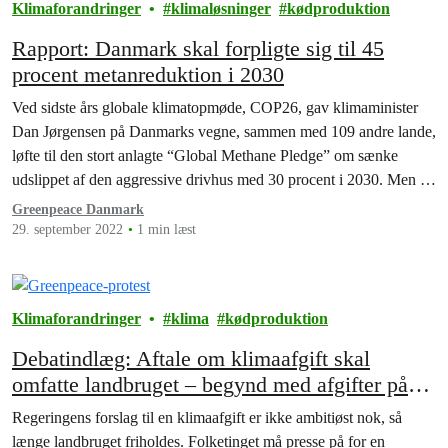
Klimaforandringer
klimaløsninger
kødproduktion
Rapport: Danmark skal forpligte sig til 45
procent metanreduktion i 2030
Ved sidste års globale klimatopmøde, COP26, gav klimaminister
Dan Jørgensen på Danmarks vegne, sammen med 109 andre lande,
løfte til den stort anlagte “Global Methane Pledge” om sænke
udslippet af den aggressive drivhus med 30 procent i 2030. Men de
nuværende politiske aftaler leverer en dansk reduktion på blot fire
Greenpeace Danmark
procent.
29. september 2022
1 min læst
Klimaforandringer
klima
kødproduktion
Debatindlæg: Aftale om klimaafgift skal
omfatte landbruget – begynd med afgifter på
kød, ost og smør
Regeringens forslag til en klimaafgift er ikke ambitiøst nok, så
længe landbruget friholdes. Folketinget må presse på for en