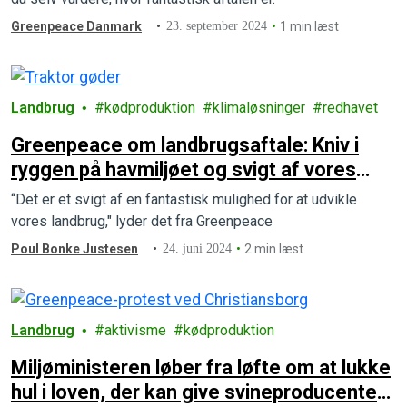
Greenpeace Danmark
23. september 2024
1 min læst
Landbrug
kødproduktion
klimaløsninger
redhavet
Greenpeace om landbrugsaftale: Kniv i
ryggen på havmiljøet og svigt af vores
natur og klima
“Det er et svigt af en fantastisk mulighed for at udvikle
vores landbrug," lyder det fra Greenpeace
Poul Bonke Justesen
24. juni 2024
2 min læst
Landbrug
aktivisme
kødproduktion
Miljøministeren løber fra løfte om at lukke
hul i loven, der kan give svineproducenter