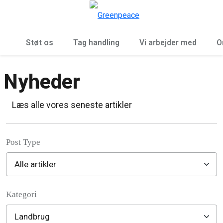
To
Menu
Støt os
Tag handling
Vi arbejder med
O
Nyheder
Læs alle vores seneste artikler
Post Type
Kategori