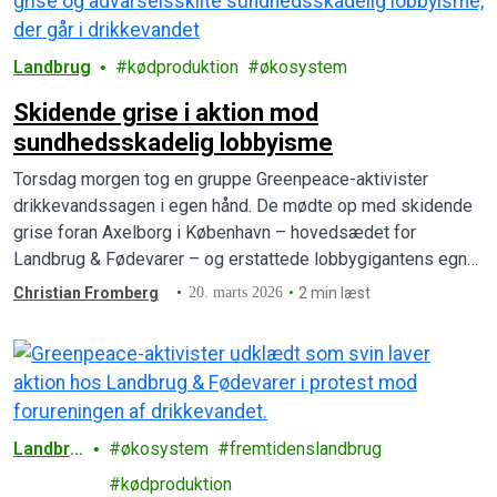
Landbrug
kødproduktion
økosystem
Skidende grise i aktion mod
sundhedsskadelig lobbyisme
Torsdag morgen tog en gruppe Greenpeace-aktivister
drikkevandssagen i egen hånd. De mødte op med skidende
grise foran Axelborg i København – hovedsædet for
Landbrug & Fødevarer – og erstattede lobbygigantens egne
reklamer med store, røde advarselssymboler.
Christian Fromberg
20. marts 2026
2 min læst
Landbru
økosystem
fremtidenslandbrug
g
kødproduktion