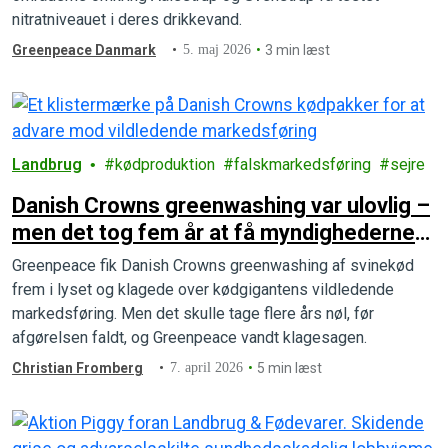
nitratniveauet i deres drikkevand.
Greenpeace Danmark
5. maj 2026
3 min læst
Landbrug
kødproduktion
falskmarkedsføring
sejre
Danish Crowns greenwashing var ulovlig –
men det tog fem år at få myndighederne
til at sige det
Greenpeace fik Danish Crowns greenwashing af svinekød
frem i lyset og klagede over kødgigantens vildledende
markedsføring. Men det skulle tage flere års nøl, før
afgørelsen faldt, og Greenpeace vandt klagesagen.
Christian Fromberg
7. april 2026
5 min læst