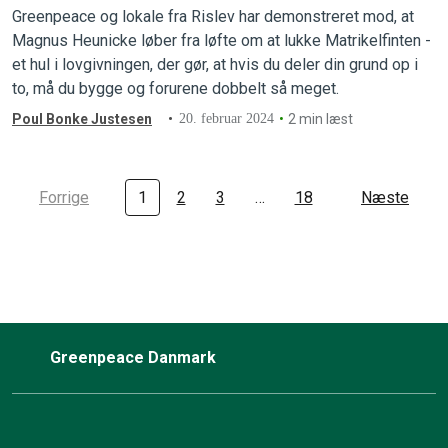
vokseværk
Greenpeace og lokale fra Rislev har demonstreret mod, at
Magnus Heunicke løber fra løfte om at lukke Matrikelfinten -
et hul i lovgivningen, der gør, at hvis du deler din grund op i
to, må du bygge og forurene dobbelt så meget.
Poul Bonke Justesen
20. februar 2024
2 min læst
Forrige
1
2
3
…
18
Næste
Greenpeace Danmark