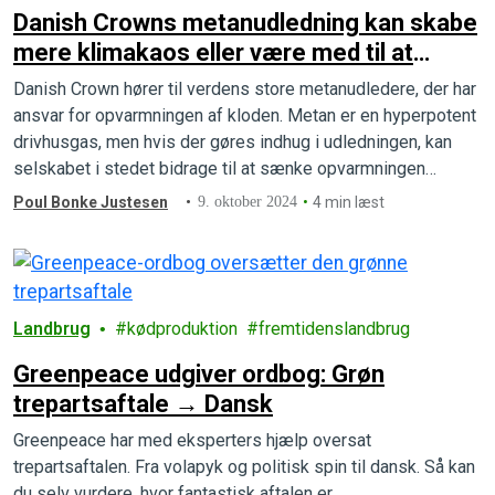
Danish Crowns metanudledning kan skabe
mere klimakaos eller være med til at
redde os på målstregen
Danish Crown hører til verdens store metanudledere, der har
ansvar for opvarmningen af kloden. Metan er en hyperpotent
drivhusgas, men hvis der gøres indhug i udledningen, kan
selskabet i stedet bidrage til at sænke opvarmningen
markant.
Poul Bonke Justesen
9. oktober 2024
4 min læst
Landbrug
kødproduktion
fremtidenslandbrug
Greenpeace udgiver ordbog: Grøn
trepartsaftale → Dansk
Greenpeace har med eksperters hjælp oversat
trepartsaftalen. Fra volapyk og politisk spin til dansk. Så kan
du selv vurdere, hvor fantastisk aftalen er.