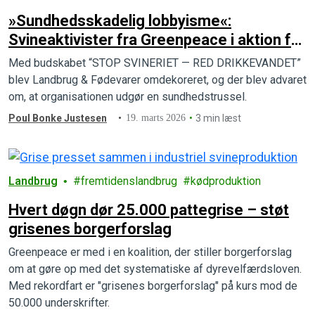
»Sundhedsskadelig lobbyisme«:
Svineaktivister fra Greenpeace i aktion for
det danske drikkevand
Med budskabet “STOP SVINERIET — RED DRIKKEVANDET”
blev Landbrug & Fødevarer omdekoreret, og der blev advaret
om, at organisationen udgør en sundhedstrussel.
Poul Bonke Justesen
19. marts 2026
3 min læst
Landbrug
fremtidenslandbrug
kødproduktion
Hvert døgn dør 25.000 pattegrise – støt
grisenes borgerforslag
Greenpeace er med i en koalition, der stiller borgerforslag
om at gøre op med det systematiske af dyrevelfærdsloven.
Med rekordfart er "grisenes borgerforslag" på kurs mod de
50.000 underskrifter.