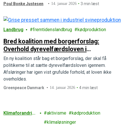
Poul Bonke Justesen
14. januar 2026
3 min læst
Landbrug
fremtidenslandbrug
kødproduktion
Bred koalition med borgerforslag:
Overhold dyrevelfærdsloven i
svineproduktionen
En ny koalition står bag et borgerforslag, der skal få
politikerne til at sætte dyrevelfærdsloven igennem.
Afsløringer har igen vist grufulde forhold, at loven ikke
overholdes.
Greenpeace Danmark
14. januar 2026
4 min læst
Klimaforandring
aktivisme
kødproduktion
er
klimaløsninger