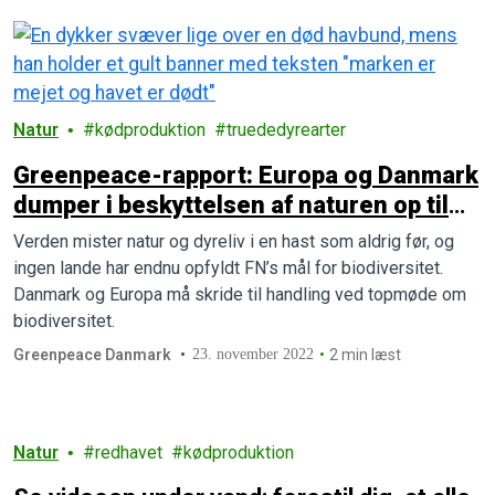
Natur
kødproduktion
truededyrearter
Greenpeace-rapport: Europa og Danmark
dumper i beskyttelsen af naturen op til
globalt topmøde om biodiversitet
Verden mister natur og dyreliv i en hast som aldrig før, og
ingen lande har endnu opfyldt FN’s mål for biodiversitet.
Danmark og Europa må skride til handling ved topmøde om
biodiversitet.
Greenpeace Danmark
23. november 2022
2 min læst
Natur
redhavet
kødproduktion