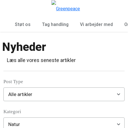
To
Menu
Støt os
Tag handling
Vi arbejder med
O
Nyheder
Læs alle vores seneste artikler
Post Type
Kategori