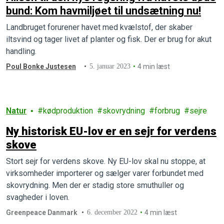
bund: Kom havmiljøet til undsætning nu!
Landbruget forurener havet med kvælstof, der skaber
iltsvind og tager livet af planter og fisk. Der er brug for akut
handling.
Poul Bonke Justesen
5. januar 2023
4 min læst
Natur
kødproduktion
skovrydning
forbrug
sejre
Ny historisk EU-lov er en sejr for verdens
skove
Stort sejr for verdens skove. Ny EU-lov skal nu stoppe, at
virksomheder importerer og sælger varer forbundet med
skovrydning. Men der er stadig store smuthuller og
svagheder i loven.
Greenpeace Danmark
6. december 2022
4 min læst