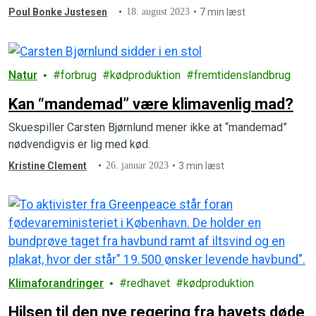
Poul Bonke Justesen
18. august 2023
7 min læst
Natur
forbrug
kødproduktion
fremtidenslandbrug
Kan “mandemad” være klimavenlig mad?
Skuespiller Carsten Bjørnlund mener ikke at “mandemad”
nødvendigvis er lig med kød.
Kristine Clement
26. januar 2023
3 min læst
Klimaforandringer
redhavet
kødproduktion
Hilsen til den nye regering fra havets døde