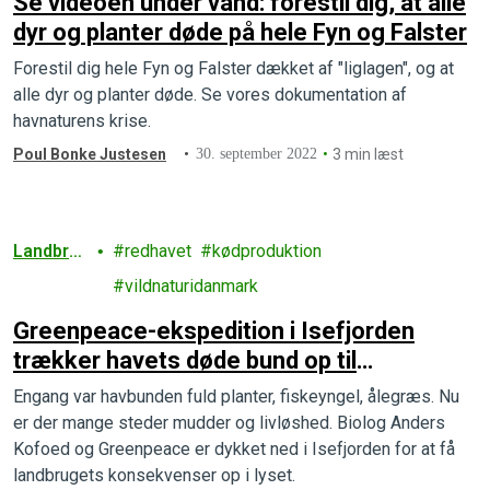
Se videoen under vand: forestil dig, at alle
dyr og planter døde på hele Fyn og Falster
Forestil dig hele Fyn og Falster dækket af "liglagen", og at
alle dyr og planter døde. Se vores dokumentation af
havnaturens krise.
Poul Bonke Justesen
30. september 2022
3 min læst
Landbru
redhavet
kødproduktion
g
vildnaturidanmark
Greenpeace-ekspedition i Isefjorden
trækker havets døde bund op til
overfladen
Engang var havbunden fuld planter, fiskeyngel, ålegræs. Nu
er der mange steder mudder og livløshed. Biolog Anders
Kofoed og Greenpeace er dykket ned i Isefjorden for at få
landbrugets konsekvenser op i lyset.