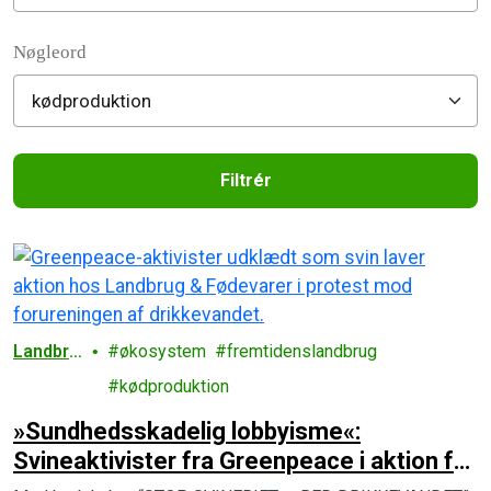
Filter posts
Nøgleord
Filtrér
Filtered results
Landbru
økosystem
fremtidenslandbrug
g
kødproduktion
»Sundhedsskadelig lobbyisme«:
Svineaktivister fra Greenpeace i aktion for
det danske drikkevand