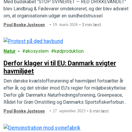
Med budskabet “STOP SVINERIET — RED DRIKKEVANDET”
blev Landbrug & Fødevarer omdekoreret, og der blev advaret
om, at organisationen udgør en sundhedstrussel.
Poul Bonke Justesen
19. marts 2026
3 min læst
Natur
økosystem
kødproduktion
Derfor klager vi til EU: Danmark svigter
havmiljøet
Den danske kvælstofforurening af havmiljøet fortsætter år
efter år, og det strider imod EU’s regler for miljøbeskyttelse.
Derfor går Danmarks Naturfredningsforening, Greenpeace,
Rådet for Grøn Omstilling og Danmarks Sportsfiskerforbund
nu til EU.
Poul Bonke Justesen
27. september 2023
6 min læst