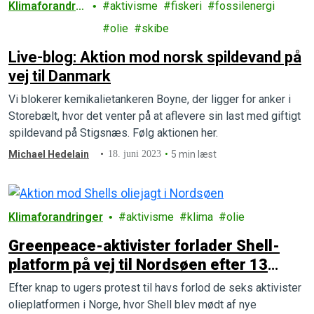
Klimaforandrin
aktivisme
fiskeri
fossilenergi
ger
olie
skibe
Live-blog: Aktion mod norsk spildevand på
vej til Danmark
Vi blokerer kemikalietankeren Boyne, der ligger for anker i
Storebælt, hvor det venter på at aflevere sin last med giftigt
spildevand på Stigsnæs. Følg aktionen her.
Michael Hedelain
18. juni 2023
5 min læst
Klimaforandringer
aktivisme
klima
olie
Greenpeace-aktivister forlader Shell-
platform på vej til Nordsøen efter 13
dages protest
Efter knap to ugers protest til havs forlod de seks aktivister
olieplatformen i Norge, hvor Shell blev mødt af nye