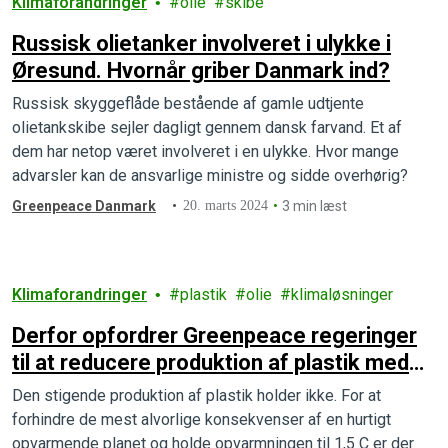
Klimaforandringer
olie
skibe
Russisk olietanker involveret i ulykke i
Øresund. Hvornår griber Danmark ind?
Russisk skyggeflåde bestående af gamle udtjente
olietankskibe sejler dagligt gennem dansk farvand. Et af
dem har netop været involveret i en ulykke. Hvor mange
advarsler kan de ansvarlige ministre og sidde overhørig?
Greenpeace Danmark
20. marts 2024
3 min læst
Klimaforandringer
plastik
olie
klimaløsninger
Derfor opfordrer Greenpeace regeringer
til at reducere produktion af plastik med
mindst 75 procent inden 2040
Den stigende produktion af plastik holder ikke. For at
forhindre de mest alvorlige konsekvenser af en hurtigt
opvarmende planet og holde opvarmningen til 1,5 C er der