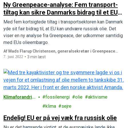
Ny Greenpeace-analyse: Fem transport-
tiltag kan sikre Danmarks bidrag til et EU
uden russisk olie
Med fem kortsigtede tiltag i transportsektoren kan Danmark
yde sit fair bidrag til, at EU kan undvære russisk olie. Det
viser en ny analyse fra Greenpeace, der udkommer samtidig
med EUs olieembargo.
Af Mads Flarup Christensen, generalsekretær i Greenpeace
Norden
7. juni 2022
3 min læst
Klimaforandrin
fossilenergi
olie
aktivisme
ger
klima
sejre
Endelig! EU er på vej væk fra russisk olie
Nu er det hamrende vigtigt, at de europæiske lande ikke