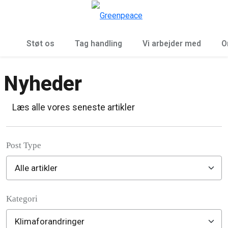
To
Menu
Støt os
Tag handling
Vi arbejder med
O
Nyheder
Læs alle vores seneste artikler
Post Type
Kategori