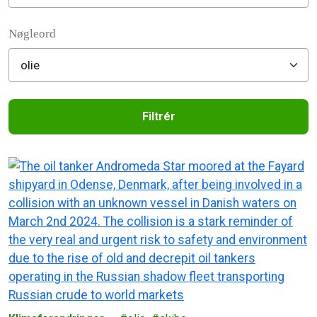
Filter posts
Nøgleord
Filtrér
Filtered results