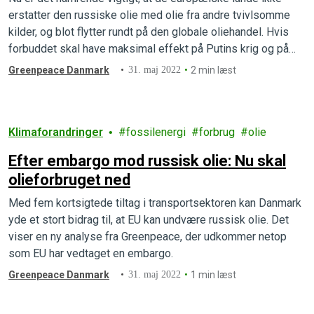
erstatter den russiske olie med olie fra andre tvivlsomme
kilder, og blot flytter rundt på den globale oliehandel. Hvis
forbuddet skal have maksimal effekt på Putins krig og på
klimakrisen, så skal der findes øjeblikkelige reduktioner i
Greenpeace Danmark
31. maj 2022
2 min læst
vores olieforbrug.
Klimaforandringer
fossilenergi
forbrug
olie
Efter embargo mod russisk olie: Nu skal
olieforbruget ned
Med fem kortsigtede tiltag i transportsektoren kan Danmark
yde et stort bidrag til, at EU kan undvære russisk olie. Det
viser en ny analyse fra Greenpeace, der udkommer netop
som EU har vedtaget en embargo.
Greenpeace Danmark
31. maj 2022
1 min læst