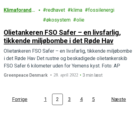
Klimaforandri
redhavet
klima
fossilenergi
nger
økosystem
olie
Olietankeren FSO Safer – en livsfarlig,
tikkende miljøbombe i det Røde Hav
Olietankeren FSO Safer – en livsfarlig, tikkende miljøbombe
i det Røde Hav Det rustne og beskadigede olietankerskib
FSO Safer 6 kilometer uden for Yemens kyst. Foto: AP
Greenpeace Denmark
28. april 2022
3 min læst
Forrige
1
2
3
4
5
Næste