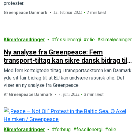
protester.
Greenpeace Danmark
12. februar 2023
2 min læst
Klimaforandringer
fossilenergi
olie
klimaløsninger
Ny analyse fra Greenpeace: Fem
transport-tiltag kan sikre dansk bidrag til
et EU uden russisk olie
Med fem kortsigtede tiltag i transportsektoren kan Danmark
yde sit fair bidrag til, at EU kan undvære russisk olie. Det
viser en ny analyse fra Greenpeace.
Af Greenpeace Danmark
7. juni 2022
3 min læst
Klimaforandringer
forbrug
fossilenergi
olie