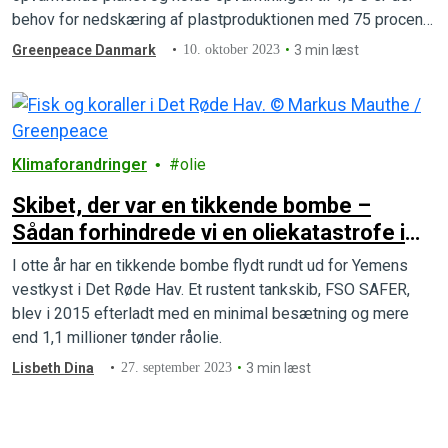
behov for nedskæring af plastproduktionen med 75 procent
inden 2050.
Greenpeace Danmark
10. oktober 2023
3 min læst
Klimaforandringer
olie
Skibet, der var en tikkende bombe –
Sådan forhindrede vi en oliekatastrofe i
Det Røde Hav
I otte år har en tikkende bombe flydt rundt ud for Yemens
vestkyst i Det Røde Hav. Et rustent tankskib, FSO SAFER,
blev i 2015 efterladt med en minimal besætning og mere
end 1,1 millioner tønder råolie.
Lisbeth Dina
27. september 2023
3 min læst