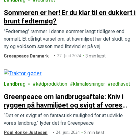
Sommeren er her! Er du klar til en dukkert i
brunt fedtemøg?
"Fedtemøg" rammer i denne sommer langt tidligere end
normalt. Et dårligt varsel om, at havmiljøet har det skidt, og
ny og voldsom sæson med iltsvind er på vej.
Greenpeace Danmark
27. juni 2024
3 min læst
Landbrug
kødproduktion
klimaløsninger
redhavet
Greenpeace om landbrugsaftale: Kniv i
ryggen på havmiljøet og svigt af vores
natur og klima
“Det er et svigt af en fantastisk mulighed for at udvikle
vores landbrug," lyder det fra Greenpeace
Poul Bonke Justesen
24. juni 2024
2 min læst