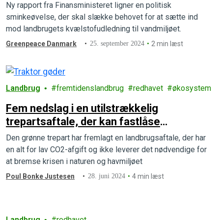
Ny rapport fra Finansministeret ligner en politisk
sminkeøvelse, der skal slække behovet for at sætte ind
mod landbrugets kvælstofudledning til vandmiljøet.
Greenpeace Danmark
25. september 2024
2 min læst
Landbrug
fremtidenslandbrug
redhavet
økosystem
Fem nedslag i en utilstrækkelig
trepartsaftale, der kan fastlåse
landbruget
Den grønne trepart har fremlagt en landbrugsaftale, der har
en alt for lav CO2-afgift og ikke leverer det nødvendige for
at bremse krisen i naturen og havmiljøet
Poul Bonke Justesen
28. juni 2024
4 min læst
Landbrug
redhavet