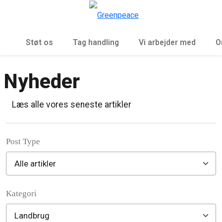
To
Menu
Støt os
Tag handling
Vi arbejder med
O
Nyheder
Læs alle vores seneste artikler
Post Type
Kategori