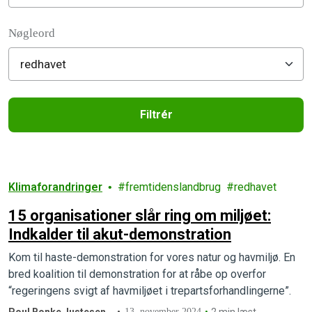
Filter posts
Nøgleord
Filtrér
Filtered results
Klimaforandringer
fremtidenslandbrug
redhavet
15 organisationer slår ring om miljøet:
Indkalder til akut-demonstration
Kom til haste-demonstration for vores natur og havmiljø. En
bred koalition til demonstration for at råbe op overfor
“regeringens svigt af havmiljøet i trepartsforhandlingerne”.
13. november 2024