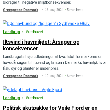
bidrager til negative miljøkonsekvenser.
Greenpeace Danmark
13. maj 2024
5 min læst
Landbrug
redhavet
Iltsvind i havmiljøet: Årsager og
konsekvenser
Landbrugets høje udledninger af kvælstof fra markerne er
hovedårsagen til iltsvind og krisen i Danmarks havmiljø, hvor
fisk, dyr og planter er under pres.
Greenpeace Danmark
10. maj 2024
6 min læst
Landbrug
redhavet
Politisk akutpakke for Vejle Fjord er en