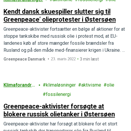
Kendt dansk skuespiller slutter sig til
Greenpeace’ olieprotester i Østersøen
Greenpeace-aktivister fortsætter en bølge af aktioner for at
stoppe tankskibe med russisk olie i protest mod, at EU-
landenes køb af store mængder fossile brændsler fra
Rusland og på den måde med-finansierer krigen i Ukraine. Nu
har skuespilleren Carsten Bjørnlund sluttet sig til en ny
Greenpeace Danmark
23. marts 2022
3 min læst
olieaktion.
Klimaforandrin
klimaløsninger
aktivisme
olie
ger
fossilenergi
Greenpeace-aktivister forsøgte at
blokere russisk olietanker i Østersøen
Greenpeace-aktivister har forsøgt at blokere for et stort
russisk tankskib der transporterer olie fra Rusland til