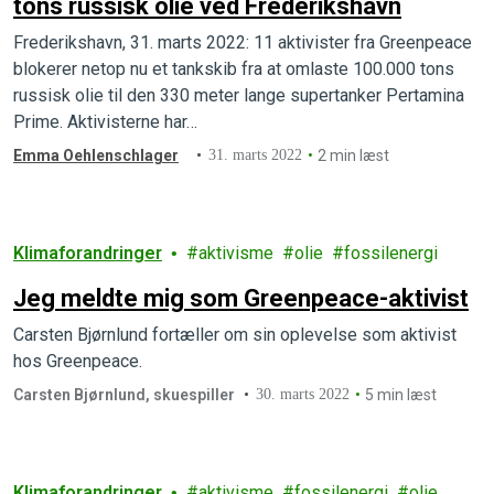
tons russisk olie ved Frederikshavn
Frederikshavn, 31. marts 2022: 11 aktivister fra Greenpeace
blokerer netop nu et tankskib fra at omlaste 100.000 tons
russisk olie til den 330 meter lange supertanker Pertamina
Prime. Aktivisterne har…
Emma Oehlenschlager
31. marts 2022
2 min læst
Klimaforandringer
aktivisme
olie
fossilenergi
Jeg meldte mig som Greenpeace-aktivist
Carsten Bjørnlund fortæller om sin oplevelse som aktivist
hos Greenpeace.
Carsten Bjørnlund, skuespiller
30. marts 2022
5 min læst
Klimaforandringer
aktivisme
fossilenergi
olie