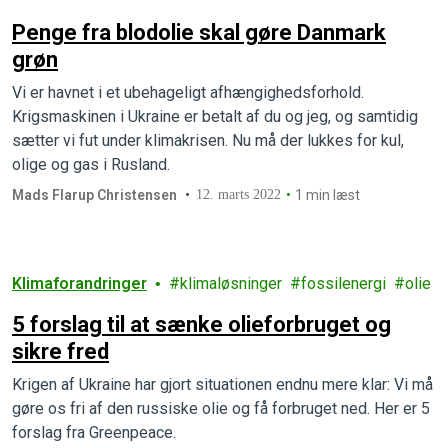
Penge fra blodolie skal gøre Danmark
grøn
Vi er havnet i et ubehageligt afhængighedsforhold.
Krigsmaskinen i Ukraine er betalt af du og jeg, og samtidig
sætter vi fut under klimakrisen. Nu må der lukkes for kul,
olige og gas i Rusland.
Mads Flarup Christensen
12. marts 2022
1 min læst
Klimaforandringer
klimaløsninger
fossilenergi
olie
5 forslag til at sænke olieforbruget og
sikre fred
Krigen af Ukraine har gjort situationen endnu mere klar: Vi må
gøre os fri af den russiske olie og få forbruget ned. Her er 5
forslag fra Greenpeace.