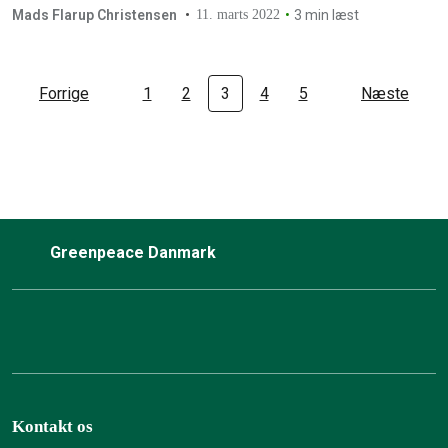
Mads Flarup Christensen
11. marts 2022
3 min læst
Forrige
1
2
3
4
5
Næste
Greenpeace Danmark
Kontakt os