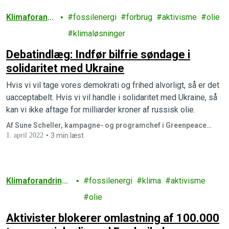
Klimaforandr
fossilenergi
forbrug
aktivisme
olie
inger
klimaløsninger
Debatindlæg: Indfør bilfrie søndage i
solidaritet med Ukraine
Hvis vi vil tage vores demokrati og frihed alvorligt, så er det
uacceptabelt. Hvis vi vil handle i solidaritet med Ukraine, så
kan vi ikke aftage for milliarder kroner af russisk olie.
Af Sune Scheller, kampagne- og programchef i Greenpeace
Danmark
1. april 2022
3 min læst
Klimaforandring
fossilenergi
klima
aktivisme
er
olie
Aktivister blokerer omlastning af 100.000