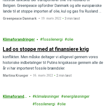
Belgien. Greenpeace opfordrer Danmark og alle europæiske
lande til at stoppe importen af olie, kul og gas fra Rusland og
udfase al brug af fossil energi hurtigst som muligt.
Greenpeace Danmark
19. marts 2022
3 min læst
Klimaforandringer
fossilenergi
olie
Lad os stoppe med at finansiere krig
konflikten. Men måske deltager vi alligevel gennem vores
historiske indbetalinger til Putins krigskasse gennem alle de
år vi har importeret fossile brændsler.
Martina Krueger
16. marts 2022
2 min læst
Klimaforandri
klimaløsninger
energiløsninger
nger
fossilenergi
olie