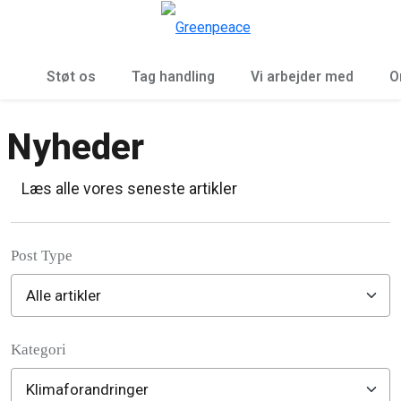
To
Menu
Støt os
Tag handling
Vi arbejder med
O
Nyheder
Læs alle vores seneste artikler
Post Type
Kategori