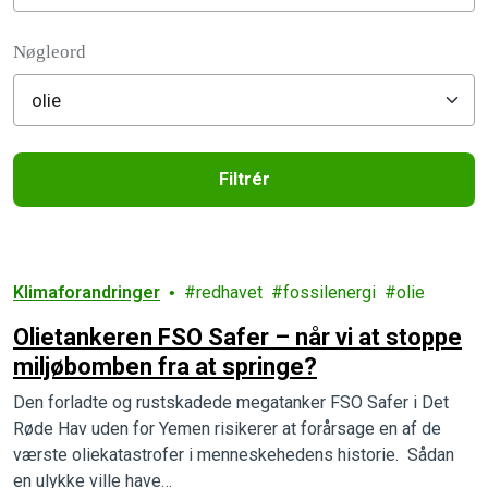
Filter posts
Nøgleord
Filtrér
Filtered results
Klimaforandringer
redhavet
fossilenergi
olie
Olietankeren FSO Safer – når vi at stoppe
miljøbomben fra at springe?
Den forladte og rustskadede megatanker FSO Safer i Det
Røde Hav uden for Yemen risikerer at forårsage en af de
værste oliekatastrofer i menneskehedens historie. Sådan
en ulykke ville have…