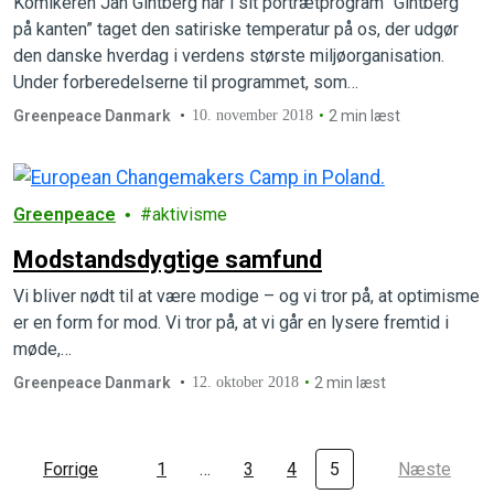
Komikeren Jan Gintberg har i sit portrætprogram “Gintberg
på kanten” taget den satiriske temperatur på os, der udgør
den danske hverdag i verdens største miljøorganisation.
Under forberedelserne til programmet, som…
Greenpeace Danmark
10. november 2018
2 min læst
Greenpeace
aktivisme
Modstandsdygtige samfund
Vi bliver nødt til at være modige – og vi tror på, at optimisme
er en form for mod. Vi tror på, at vi går en lysere fremtid i
møde,…
Greenpeace Danmark
12. oktober 2018
2 min læst
Forrige
1
…
3
4
5
Næste