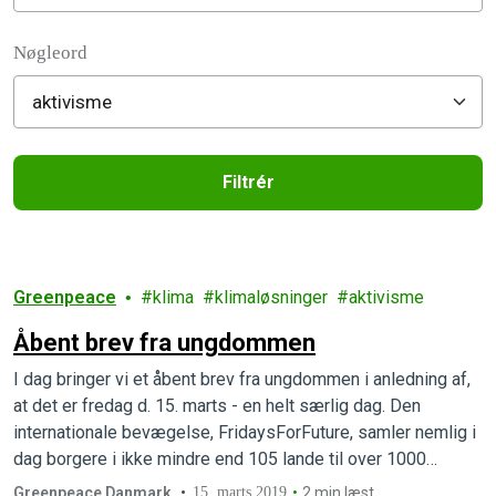
Filter posts
Nøgleord
Filtrér
Filtered results
Greenpeace
klima
klimaløsninger
aktivisme
Åbent brev fra ungdommen
I dag bringer vi et åbent brev fra ungdommen i anledning af,
at det er fredag d. 15. marts - en helt særlig dag. Den
internationale bevægelse, FridaysForFuture, samler nemlig i
dag borgere i ikke mindre end 105 lande til over 1000
klimastrejker til, hvad der bliver en verdenshistorisk stor
Greenpeace Danmark
15. marts 2019
2 min læst