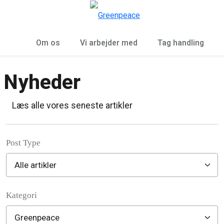
To
Menu
Om os
Vi arbejder med
Tag handling
Nyheder
Læs alle vores seneste artikler
Post Type
Kategori