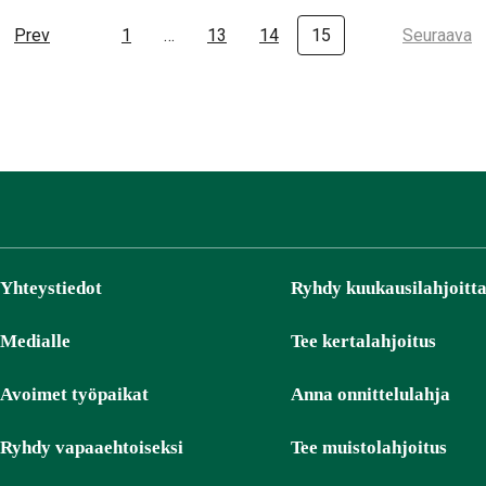
Prev
1
…
13
14
15
Seuraava
Yhteystiedot
Ryhdy kuukausilahjoitta
Medialle
Tee kertalahjoitus
Avoimet työpaikat
Anna onnittelulahja
Ryhdy vapaaehtoiseksi
Tee muistolahjoitus