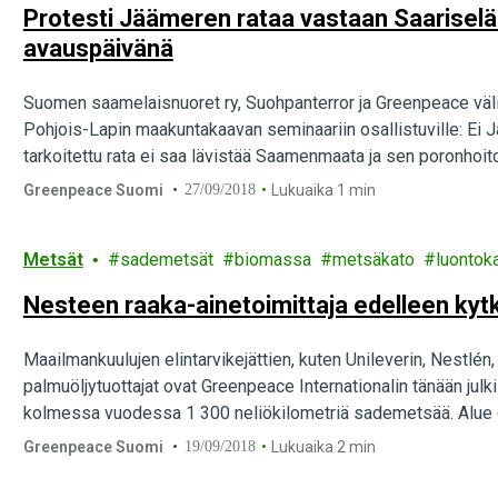
Protesti Jäämeren rataa vastaan Saariseläl
avauspäivänä
Suomen saamelaisnuoret ry, Suohpanterror ja Greenpeace välitt
Pohjois-Lapin maakuntakaavan seminaariin osallistuville: Ei J
tarkoitettu rata ei saa lävistää Saamenmaata ja sen poronhoito
puun ja sellun suurimittaista hyödyntämistä varten suunnitteill
Greenpeace Suomi
27/09/2018
Lukuaika 1 min
hanke.
Metsät
sademetsät
biomassa
metsäkato
luontok
Nesteen raaka-ainetoimittaja edelleen k
Maailmankuulujen elintarvikejättien, kuten Unileverin, Nestlé
palmuöljytuottajat ovat Greenpeace Internationalin tänään jul
kolmessa vuodessa 1 300 neliökilometriä sademetsää. Alue on
Metsää tuhoavien tuottajien palmuöljyä ostaa myös Wilmar Int
Greenpeace Suomi
19/09/2018
Lukuaika 2 min
ainetoimittajista.