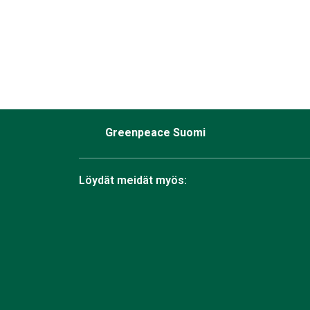
Greenpeace Suomi
Löydät meidät myös:
Facebook
Bluesky
Instagram
TikTok
YouTube
Linkedin
RSS