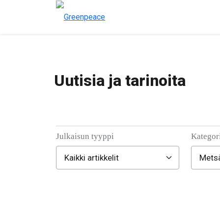
Uutisia ja tarinoita
Julkaisun tyyppi
Kategor
Filter posts
Filtered results