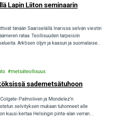
lä Lapin Liiton seminaarin
ivät tänään Saariselällä Inarissa selvän viestin
äämeren rataa. Teollisuuden tarpeisiin
alueita. Arktisen öljyn ja kaasun ja suomalaisen
a oleva rata on vahingollinen, lyhytnäköinen
ato
metsäteollisuus
ytköksissä sademetsätuhoon
n, Colgate-Palmoliven ja Mondelez’n
kistetun selvityksen mukaan tuhonneet alle
 kuusi kertaa Helsingin pinta-alan verran.
ernational - yksi Nesteen raaka-