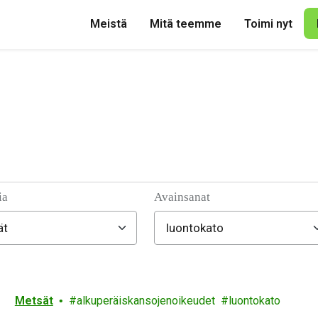
Meistä
Mitä teemme
Toimi nyt
ia
Avainsanat
Metsät
alkuperäiskansojenoikeudet
luontokato