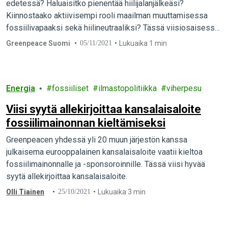
edetessä? Haluaisitko pienentää hiilijalanjälkeäsi?
Kiinnostaako aktiivisempi rooli maailman muuttamisessa
fossiilivapaaksi sekä hiilineutraaliksi? Tässä viisiosaisessa
blogisarjassa käymme läpi kymmeniä tapoja vähentää
Greenpeace Suomi
05/11/2021
Lukuaika 1 min
päästöjä ja ehkäistä ilmastonmuutosta.…
Energia
fossiiliset
ilmastopolitiikka
viherpesu
Viisi syytä allekirjoittaa kansalaisaloite
fossiilimainonnan kieltämiseksi
Greenpeacen yhdessä yli 20 muun järjestön kanssa
julkaisema eurooppalainen kansalaisaloite vaatii kieltoa
fossiilimainonnalle ja -sponsoroinnille. Tässä viisi hyvää
syytä allekirjoittaa kansalaisaloite.
Olli Tiainen
25/10/2021
Lukuaika 3 min