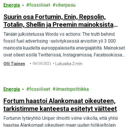
Energia
fossiiliset
viherpesu
Suurin osa Fortumin, Enin, Repsolin,
Totalin, Shellin ja Preemin mainoksista
luokiteltavissa viherpesuksi, toteaa
Tänään julkistetussa Words vs actions: The truth behind
kansainvälinen selvitys
fossil fuel advertising -selvityksessä arvioitiin yli 3 000
mainosta kuudelta eurooppalaiselta energiajätiltä. Mainokset
ovat olleet esillä Twitterissä, Instagramissa, Facebookissa
ja Youtubessa joulukuun 2019 ja huhtikuun 2021 välillä.
Olli Tiainen
04/10/2021
Lukuaika 2 min
Mainoksista lähes kaksi kolmasosaa täytti viherpesun
määritelmän. Suomalaisen Fortumin mainoksista peräti 81
prosenttia oli selvityksen mukaan viherpesua.
Energia
fossiiliset
ilmastopolitiikka
Fortum haastoi Alankomaat oikeuteen,
tarkistimme kanteesta esitetyt väitteet
Fortumin tytäryhtiö Uniper ilmoitti viime viikolla, että yhtiö
haastaa Alankomaat oikeuteen maan uuden hiilikieltolain