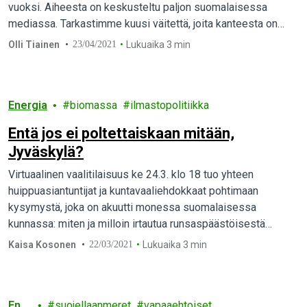
vuoksi. Aiheesta on keskusteltu paljon suomalaisessa
mediassa. Tarkastimme kuusi väitettä, joita kanteesta on
esitetty.
Olli Tiainen
23/04/2021
Lukuaika 3 min
Energia
biomassa
ilmastopolitiikka
Entä jos ei poltettaiskaan mitään,
Jyväskylä?
Virtuaalinen vaalitilaisuus ke 24.3. klo 18 tuo yhteen
huippuasiantuntijat ja kuntavaaliehdokkaat pohtimaan
kysymystä, joka on akuutti monessa suomalaisessa
kunnassa: miten ja milloin irtautua runsaspäästöisestä
poltosta ja millä kodit silloin lämpiävät?…
Kaisa Kosonen
22/03/2021
Lukuaika 3 min
Ener
suojellaanmeret
vapaaehtoiset