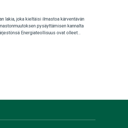
an lakia, joka kieltäisi ilmastoa kärventävän
 Ilmastonmuutoksen pysäyttämisen kannalta
ujärjestönsä Energiateollisuus ovat olleet
ihiilikielto ei voi mitenkään olla yllätys heille.
n ajan. Lue alta…