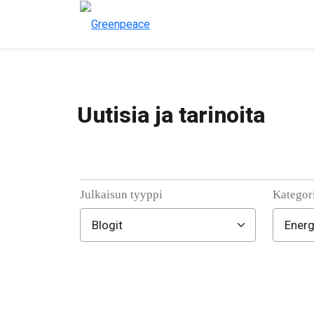
Uutisia ja tarinoita
Julkaisun tyyppi
Kategor
Filter posts
Filtered results