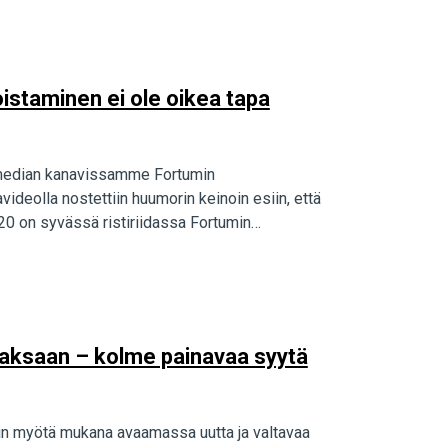
istaminen ei ole oikea tapa
n median kanavissamme Fortumin
ideolla nostettiin huumorin keinoin esiin, että
20 on syvässä ristiriidassa Fortumin…
Saksaan – kolme painavaa syytä
in myötä mukana avaamassa uutta ja valtavaa