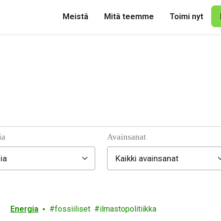
Meistä
Mitä teemme
Toimi nyt
ia
Avainsanat
Energia
fossiiliset
ilmastopolitiikka