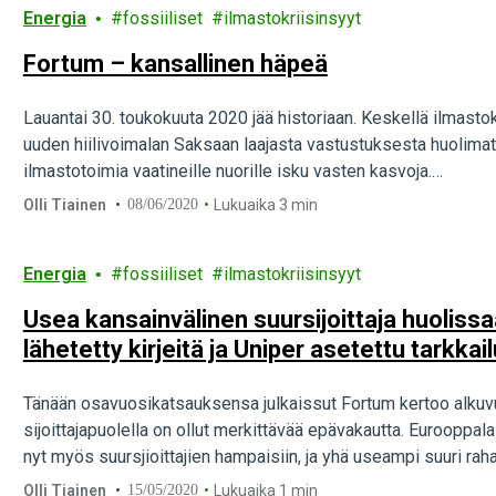
Energia
fossiiliset
ilmastokriisinsyyt
Fortum – kansallinen häpeä
Lauantai 30. toukokuuta 2020 jää historiaan. Keskellä ilmasto
uuden hiilivoimalan Saksaan laajasta vastustuksesta huolimat
ilmastotoimia vaatineille nuorille isku vasten kasvoja.…
Olli Tiainen
08/06/2020
Lukuaika 3 min
Energia
fossiiliset
ilmastokriisinsyyt
Usea kansainvälinen suursijoittaja huolissaan
lähetetty kirjeitä ja Uniper asetettu tarkkail
Tänään osavuosikatsauksensa julkaissut Fortum kertoo alkuv
sijoittajapuolella on ollut merkittävää epävakautta. Eurooppal
nyt myös suursjioittajien hampaisiin, ja yhä useampi suuri ra
Olli Tiainen
15/05/2020
Lukuaika 1 min