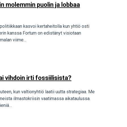
tin molemmin puolin ja lobbaa
litiikkaan kasvoi kertaheitolla kun yhtiö osti
erin kanssa Fortum on edistänyt visiotaan
imalan viime…
 vihdoin irti fossiilisista?
een, kun valtionyhtiö laatii uutta strategiaa. Me
eista ilmastokriisin vaatimassa aikataulussa.
ieniä…