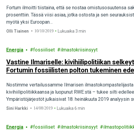
Fortum ilmoitti tiistaina, että se nostaa omistusosuutensa sa
prosenttiin. Tässä viisi asiaa, jotka ostosta ja sen seurauksis
myötä yksi Euroopan…
Olli Tiainen
10/10/2019
Lukuaika 3 min
Energia
fossiiliset
ilmastokriisinsyyt
Vastine Ilmariselle: kivihiilipolitiikan selk
Fortumin fossiilisten polton tukeminen ed
Nostimme vertailussamme Ilmarisen ilmastokompastelijasta i
kivihiilipolitiikkaansa ja luopunut RWE:stä – tukee silti edelle
Ympäristöjärjestöt julkaisivat 18. heinäkuuta 2019 analyysin suom
Saimme työeläkevakuuttaja…
Sini Harkki
14/08/2019
Lukuaika 6 min
Energia
fossiiliset
ilmastokriisinsyyt
ilmastopolitiik