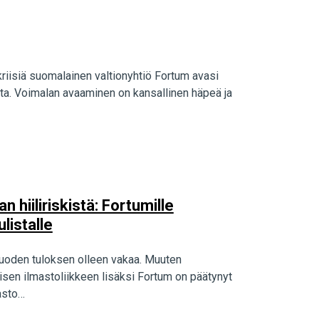
kriisiä suomalainen valtionyhtiö Fortum avasi
ta. Voimalan avaaminen on kansallinen häpeä ja
 hiiliriskistä: Fortumille
ulistalle
uoden tuloksen olleen vakaa. Muuten
aisen ilmastoliikkeen lisäksi Fortum on päätynyt
hasto…