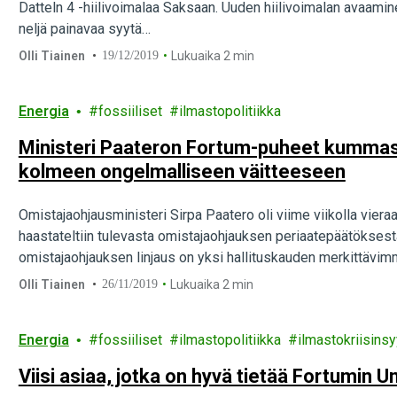
Datteln 4 -hiilivoimalaa Saksaan. Uuden hiilivoimalan avaami
neljä painavaa syytä…
Olli Tiainen
19/12/2019
Lukuaika 2 min
Energia
fossiiliset
ilmastopolitiikka
Ministeri Paateron Fortum-puheet kumma
kolmeen ongelmalliseen väitteeseen
Omistajaohjausministeri Sirpa Paatero oli viime viikolla viera
haastateltiin tulevasta omistajaohjauksen periaatepäätöksestä
omistajaohjauksen linjaus on yksi hallituskauden merkittävimmi
omistajaohjauksen kautta…
Olli Tiainen
26/11/2019
Lukuaika 2 min
Energia
fossiiliset
ilmastopolitiikka
ilmastokriisinsy
Viisi asiaa, jotka on hyvä tietää Fortumin 