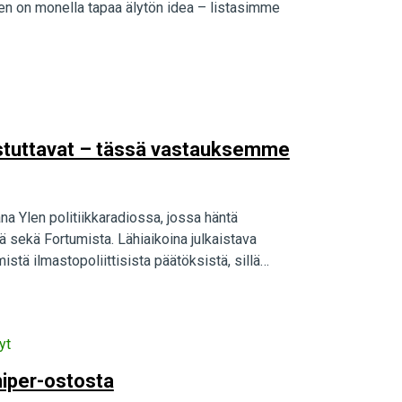
nen on monella tapaa älytön idea – listasimme
stuttavat – tässä vastauksemme
ana Ylen politiikkaradiossa, jossa häntä
 sekä Fortumista. Lähiaikoina julkaistava
stä ilmastopoliittisista päätöksistä, sillä
yt
Uniper-ostosta