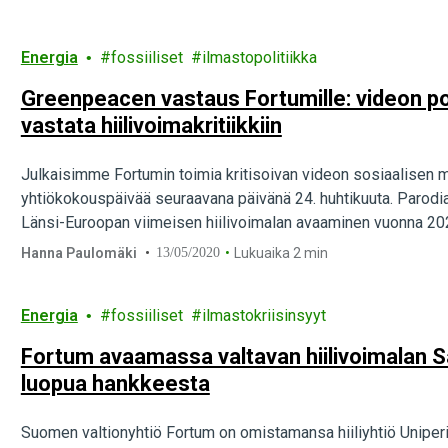
Energia
fossiiliset
ilmastopolitiikka
Greenpeacen vastaus Fortumille: videon po
vastata hiilivoimakritiikkiin
Julkaisimme Fortumin toimia kritisoivan videon sosiaalise
yhtiökokouspäivää seuraavana päivänä 24. huhtikuuta. Parodiav
Länsi-Euroopan viimeisen hiilivoimalan avaaminen vuonna 20
Hanna Paulomäki
13/05/2020
Lukuaika 2 min
Energia
fossiiliset
ilmastokriisinsyyt
Fortum avaamassa valtavan hiilivoimalan 
luopua hankkeesta
Suomen valtionyhtiö Fortum on omistamansa hiiliyhtiö Uniper