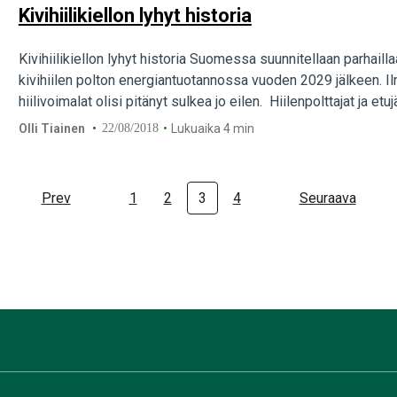
Kivihiilikiellon lyhyt historia
Kivihiilikiellon lyhyt historia Suomessa suunnitellaan parhailla
kivihiilen polton energiantuotannossa vuoden 2029 jälkeen.
hiilivoimalat olisi pitänyt sulkea jo eilen. Hiilenpolttajat ja et
hiilikieltosuunnitelmista täysin poissa tolaltaan. Näin vaikka kiv
Olli Tiainen
22/08/2018
Lukuaika 4 min
Kivihiilen poistamisesta on puhuttu Suomessa koko 2000-luvu
Prev
1
2
3
4
Seuraava