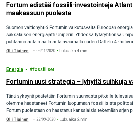
Fortum edistää fossiili-investointeja Atlan
maakaasuun puolesta
Suomen valtionyhtiö Fortumin vaikutusvalta Euroopan energiapo
saksalaisen energiajätti Uniperin. Yhdessä tytäryhtiönsä Unip
puhtaammasta maailmasta avaamalla uuden Datteln 4 -hiilivo
Olli Tiainen
03/11/2020
Lukuaika 4 min
Energia
fossiiliset
Fortumin uusi strategia – lyhyitä suihkuja vai
Tänä syksynä päätetään Fortumin suunnasta pitkälle tulevaisuut
olemme haastaneet Fortumin luopumaan fossiilisista polttoain
Fortum puolestaan on haastanut kansalaisia tekemään arjen p
Olli Tiainen
22/09/2020
Lukuaika 2 min