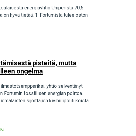
ksalaisesta energiayhtiö Uniperista 70,5
ta on hyvä tietää. 1. Fortumista tulee oston
eyttämisestä pisteitä, mutta
elleen ongelma
lmastotsemppariksi: yhtiö selventänyt
en Fortumin fossiilisen energian polttoa.
alaisten sijoittajien kivihiilipolitiikoista.
ka