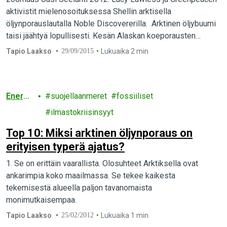
aktivistit mielenosoituksessa Shellin arktisella
öljynporauslautalla Noble Discovererilla. Arktinen öljybuumi
taisi jäähtyä lopullisesti. Kesän Alaskan koeporausten
päätteeksi öljy-yhtiö Shell ilmoitti vetäytyvänsä Arktikselta.
Tapio Laakso
29/09/2015
Lukuaika 2 min
Yhtiö…
Energi
suojellaanmeret
fossiiliset
a
ilmastokriisinsyyt
Top 10: Miksi arktinen öljynporaus on
erityisen typerä ajatus?
1. Se on erittäin vaarallista. Olosuhteet Arktiksella ovat
ankarimpia koko maailmassa. Se tekee kaikesta
tekemisestä alueella paljon tavanomaista
monimutkaisempaa.
Tapio Laakso
25/02/2012
Lukuaika 1 min