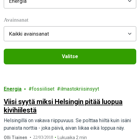
Filter posts
Avainsanat
Valitse
Filtered results
Energia
fossiiliset
ilmastokriisinsyyt
Viisi syytä miksi Helsingin pitää luopua
kivihiilestä
Helsingillä on vakava riippuvuus. Se polttaa hiiltä kuin isäni
punaista norttia - joka päivä, aivan liikaa eikä loppua näy.
Olli Tiainen
22/03/2018
Lukuaika 2 min