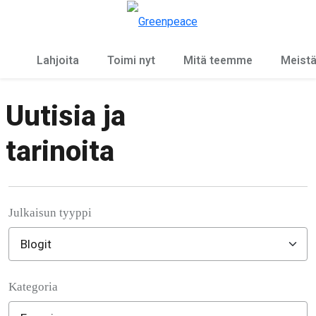
Ky
Valikko
Lahjoita
Toimi nyt
Mitä teemme
Meist
Uutisia ja
tarinoita
Julkaisun tyyppi
Kategoria