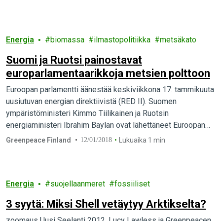
Energia
biomassa
ilmastopolitiikka
metsäkato
Suomi ja Ruotsi painostavat
europarlamentaarikkoja metsien polttoon
Euroopan parlamentti äänestää keskiviikkona 17. tammikuuta
uusiutuvan energian direktiivistä (RED II). Suomen
ympäristöministeri Kimmo Tiilikainen ja Ruotsin
energiaministeri Ibrahim Baylan ovat lähettäneet Euroopan
parlamentin jäsenille kirjeen, jossa pyritään varmistamaan
Greenpeace Finland
12/01/2018
Lukuaika 1 min
mahdollisuus metsien polttamiseen energiaksi. Greenpeace
vastustaa Suomen ja Ruotsin toimintaa, joka kieltää
tutkijoiden näkemyksen biomassan energiakäytön
Energia
suojellaanmeret
fossiiliset
kestävyydestä.
3 syytä: Miksi Shell vetäytyy Arktikselta?
zoomaus Uusi Seelanti 2012. Lucy Lawless ja Greenpeacen