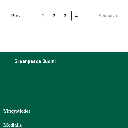
Prev
1
2
3
4
Seuraava
Greenpeace Suomi
Yhteystiedot
Medialle