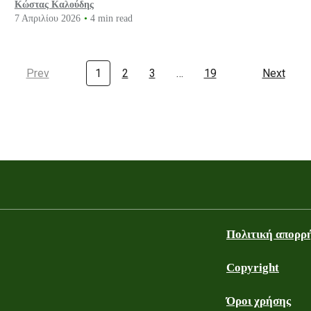
Κώστας Καλούδης
7 Απριλίου 2026
4 min read
Prev
1
2
3
…
19
Next
Πολιτική απορρ
Copyright
Όροι χρήσης