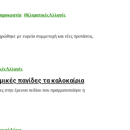
Δημοκρατία
ΚλιματικέςΑλλαγές
ρώθηκε με ευρεία συμμετοχή και νέες προτάσεις.
κέςΑλλαγές
μικές παγίδες τα καλοκαίρια
ες στην έρευνα πεδίου που πραγματοποίησε η
υκτόΑέριο