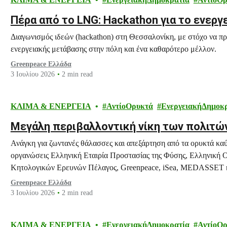
Πέρα από το LNG: Hackathon για το ενερ
Διαγωνισμός ιδεών (hackathon) στη Θεσσαλονίκη, με στόχο να πρ
ενεργειακής μετάβασης στην πόλη και ένα καθαρότερο μέλλον.
Greenpeace Ελλάδα
3 Ιουλίου 2026
2 min read
ΚΛΙΜΑ & ΕΝΕΡΓΕΙΑ
ΑντίοΟρυκτά
ΕνεργειακήΔημοκ
Μεγάλη περιβαλλοντική νίκη των πολιτώ
Ανάγκη για ζωντανές θάλασσες και απεξάρτηση από τα ορυκτά κα
οργανώσεις Ελληνική Εταιρία Προστασίας της Φύσης, Ελληνική
Κητολογικών Ερευνών Πέλαγος, Greenpeace, iSea, MEDASSET 
τους πολίτες και φορείς της Μαγνησίας που υπερασπίστηκαν με επ
Greenpeace Ελλάδα
ζωντανές θάλασσες και σε ένα ασφαλές…
3 Ιουλίου 2026
2 min read
ΚΛΙΜΑ & ΕΝΕΡΓΕΙΑ
ΕνεργειακήΔημοκρατία
ΑντίοΟ