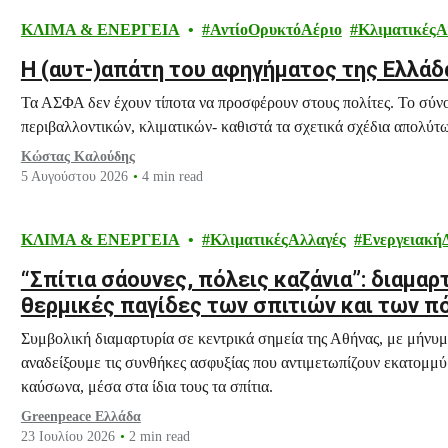
ΚΛΙΜΑ & ΕΝΕΡΓΕΙΑ
ΑντίοΟρυκτόΑέριο
ΚλιματικέςΑ
H (αυτ-)απάτη του αφηγήματος της Ελλά
Τα ΑΣΦΑ δεν έχουν τίποτα να προσφέρουν στους πολίτες. Το σύν
περιβαλλοντικών, κλιματικών- καθιστά τα σχετικά σχέδια απολύτω
Κώστας Καλούδης
5 Αυγούστου 2026
4 min read
ΚΛΙΜΑ & ΕΝΕΡΓΕΙΑ
ΚλιματικέςΑλλαγές
Ενεργειακή
“Σπίτια σάουνες, πόλεις καζάνια”: διαμαρ
θερμικές παγίδες των σπιτιών και των π
Συμβολική διαμαρτυρία σε κεντρικά σημεία της Αθήνας, με μήνυμα
αναδείξουμε τις συνθήκες ασφυξίας που αντιμετωπίζουν εκατομμύρ
καύσωνα, μέσα στα ίδια τους τα σπίτια.
Greenpeace Ελλάδα
23 Ιουλίου 2026
2 min read