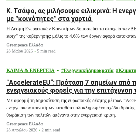
K. Τσάφο, ας μιλήσουμε ειλικρινά: Η ενερ
με “κοινότητες” στα χαρτιά
Η Δέσμη Ενεργειακών Κοινοτήτων δημοσιεύει τα στοιχεία των 
story" της κυβέρνησης: μόλις το 4,6% των έργων αφορά αυτοκαταν
Greenpeace Ελλάδα
28 Μαΐου 2026
5 min read
ΚΛΙΜΑ & ΕΝΕΡΓΕΙΑ
ΕνεργειακήΔημοκρατία
Κλιματι
“AccelerateEU”: Πρόταση 7 σημείων από 
ενεργειακούς φορείς για την επιτάχυνση
των Ενεργειακών Κοινοτήτων
Με αφορμή τη δημοσίευση της ευρωπαϊκής δέσμης μέτρων “Accel
ενεργειακών κοινοτήτων καταθέτει ολοκληρωμένο σχέδιο δράσης 
θωράκιση των πολιτών απέναντι στην ενεργειακή κρίση.
Greenpeace Ελλάδα
28 Απριλίου 2026
2 min read