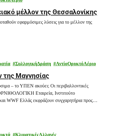
γειακό μέλλον της Θεσσαλονίκης
οταθούν εφαρμόσιμες λύσεις για το μέλλον της
ρατία
ΣυλλογικήΔράση
ΑντίοΟρυκτόΑέριο
ν της Μαγνησίας
ύσιμα – το ΥΠΕΝ ακούει; Οι περιβαλλοντικές
 ΟΡΝΙΘΟΛΟΓΙΚΗ Εταιρεία, Ινστιτούτο
και WWF Ελλάς εκφράζουν συγχαρητήρια προς
ιμονή το αυτονόητο: το δικαίωμα σε καθαρές και
ρυκτά
ΚλιματικέςΑλλαγές