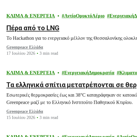
ΚΛΙΜΑ & ΕΝΕΡΓΕΙΑ
ΑντίοΟρυκτόΑέριο
Ενεργειακή
Πέρα από το LNG
Το Hackathon για το ενεργειακό μέλλον της Θεσσαλονίκης ολοκλη
Greenpeace Ελλάδα
17 Ιουλίου 2026
3 min read
ΚΛΙΜΑ & ΕΝΕΡΓΕΙΑ
ΕνεργειακήΔημοκρατία
Κλιματι
Τα ελληνικά σπίτια μετατρέπονται σε θερ
Εσωτερικές θερμοκρασίες έως και 38°C καταγράφηκαν σε κατοικί
Greenpeace μαζί με το Ελληνικό Ινστιτούτο Παθητικού Κτιρίου.
Greenpeace Ελλάδα
15 Ιουλίου 2026
3 min read
ΚΛΙΜΑ & ΕΝΕΡΓΕΙΑ
ΕνεργειακήΔημοκρατία
ΑντίοΟρ