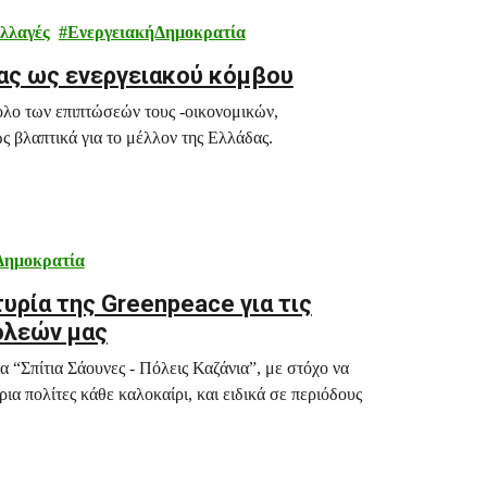
λλαγές
ΕνεργειακήΔημοκρατία
δας ως ενεργειακού κόμβου
ολο των επιπτώσεών τους -οικονομικών,
ς βλαπτικά για το μέλλον της Ελλάδας.
Δημοκρατία
τυρία της Greenpeace για τις
όλεών μας
 “Σπίτια Σάουνες - Πόλεις Καζάνια”, με στόχο να
ια πολίτες κάθε καλοκαίρι, και ειδικά σε περιόδους