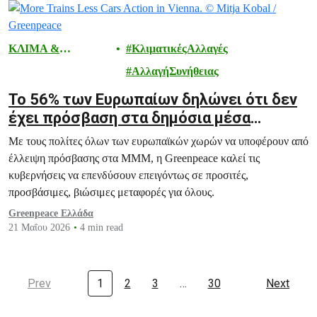
ΚΛΙΜΑ &
ΚλιματικέςΑλλαγές
ΕΝΕΡΓΕΙΑ
ΑλλαγήΣυνήθειας
Το 56% των Ευρωπαίων δηλώνει ότι δεν
έχει πρόσβαση στα δημόσια μέσα
μαζικής μεταφοράς, σύμφωνα με νέα
Με τους πολίτες όλων των ευρωπαϊκών χωρών να υποφέρουν από
μελέτη
έλλειψη πρόσβασης στα ΜΜΜ, η Greenpeace καλεί τις
κυβερνήσεις να επενδύσουν επειγόντως σε προσιτές,
προσβάσιμες, βιώσιμες μεταφορές για όλους.
Greenpeace Ελλάδα
21 Μαΐου 2026
4 min read
Prev
1
2
3
…
30
Next