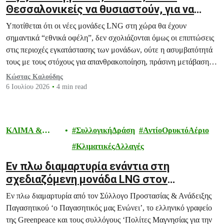
Θεσσαλονικείς να θυσιαστούν, για να
γίνει η Ελλάδα “ενεργειακός κόμβος”;
Υποτίθεται ότι οι νέες μονάδες LNG στη χώρα θα έχουν
σημαντικά “εθνικά οφέλη”, δεν σχολιάζονται όμως οι επιπτώσεις
στις περιοχές εγκατάστασης των μονάδων, ούτε η ασυμβατότητά
τους με τους στόχους για απανθρακοποίηση, πράσινη μετάβαση
και αντιμετώπιση της κλιματικής κρίσης.
Κώστας Καλούδης
6 Ιουλίου 2026
4 min read
ΚΛΙΜΑ &
ΣυλλογικήΔράση
ΑντίοΟρυκτόΑέριο
ΕΝΕΡΓΕΙΑ
ΚλιματικέςΑλλαγές
Εν πλω διαμαρτυρία ενάντια στη
σχεδιαζόμενη μονάδα LNG στον
Παγασητικό από φορείς
Εν πλω διαμαρτυρία από τον Σύλλογο Προστασίας & Ανάδειξης
Παγασητικού ‘ο Παγασητικός μας Ενώνει’, το ελληνικό γραφείο
της Greenpeace και τους συλλόγους ‘Πολίτες Μαγνησίας για την