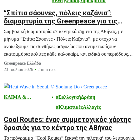
ΕνεργειακήΔημοκρατία
“Σπίτια σάουνες, πόλεις καζάνια”:
διαμαρτυρία της Greenpeace για τις
θερμικές παγίδες των σπιτιών και των
Συμβολική διαμαρτυρία σε κεντρικά σημεία της Αθήνας, με
πόλεών μας
μήνυμα “Σπίτια Σάουνες - Πόλεις Καζάνια”, με στόχο να
αναδείξουμε τις συνθήκες ασφυξίας που αντιμετωπίζουν
εκατομμύρια πολίτες κάθε καλοκαίρι, και ειδικά σε περιόδους
καύσωνα, μέσα στα ίδια τους τα σπίτια.
Greenpeace Ελλάδα
23 Ιουλίου 2026
2 min read
ΚΛΙΜΑ &
ΣυλλογικήΔράση
ΕΝΕΡΓΕΙΑ
ΚλιματικέςΑλλαγές
Cool Routes: ένας συμμετοχικός χάρτης
δροσιάς για το κέντρο της Αθήνας
Το πρόγραμμα “Cool Routes” ξεκινά την πιλοτική του λειτουργία,