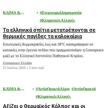
ΚΛΙΜΑ &
ΕνεργειακήΔημοκρατία
ΕΝΕΡΓΕΙΑ
ΚλιματικέςΑλλαγές
Τα ελληνικά σπίτια μετατρέπονται σε
θερμικές παγίδες τα καλοκαίρια
Εσωτερικές θερμοκρασίες έως και 38°C καταγράφηκαν σε
κατοικίες στην έρευνα πεδίου που πραγματοποίησε η Greenpeace
μαζί με το Ελληνικό Ινστιτούτο Παθητικού Κτιρίου.
Greenpeace Ελλάδα
15 Ιουλίου 2026
3 min read
ΚΛΙΜΑ &
ΑντίοΟρυκτόΑέριο
ΑντίοΟρυκτά
ΕΝΕΡΓΕΙΑ
ΚλιματικέςΑλλαγές
Αξίζει ο Θερμαϊκός Κόλπος και οι