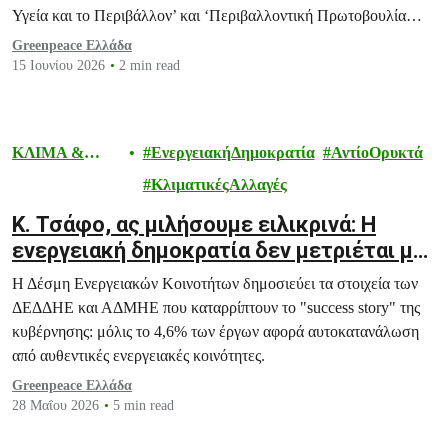
Υγεία και το Περιβάλλον’ και ‘Περιβαλλοντική Πρωτοβουλία
Μαγνησίας’, ενάντια στη σχεδιαζόμενη μονάδα LNG στον
Greenpeace Ελλάδα
Παγασητικό.
15 Ιουνίου 2026
2 min read
ΚΛΙΜΑ &
ΕνεργειακήΔημοκρατία
ΑντίοΟρυκτά
ΕΝΕΡΓΕΙΑ
ΚλιματικέςΑλλαγές
K. Τσάφο, ας μιλήσουμε ειλικρινά: Η
ενεργειακή δημοκρατία δεν μετριέται με
“κοινότητες” στα χαρτιά
Η Δέσμη Ενεργειακών Κοινοτήτων δημοσιεύει τα στοιχεία των
ΔΕΔΔΗΕ και ΑΔΜΗΕ που καταρρίπτουν το "success story" της
κυβέρνησης: μόλις το 4,6% των έργων αφορά αυτοκατανάλωση
από αυθεντικές ενεργειακές κοινότητες.
Greenpeace Ελλάδα
28 Μαΐου 2026
5 min read