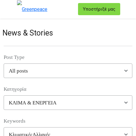
T
Υποστήριξέ μας
Μενού
News & Stories
Post Type
Κατηγορία
Filter posts
Keywords