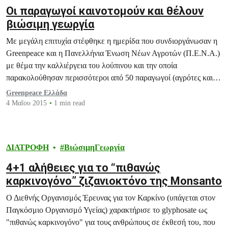
Οι παραγωγοί καινοτομούν και θέλουν
βιώσιμη γεωργία
Με μεγάλη επιτυχία στέφθηκε η ημερίδα που συνδιοργάνωσαν η
Greenpeace και η Πανελλήνια Ένωση Νέων Αγροτών (Π.Ε.Ν.Α.)
με θέμα την καλλιέργεια του λούπινου και την οποία
παρακολούθησαν περισσότεροι από 50 παραγωγοί (αγρότες και
κτηνοτρόφοι).
Greenpeace Ελλάδα
4 Μαΐου 2015
1 min read
ΔΙΑΤΡΟΦΗ
ΒιώσιμηΓεωργία
4+1 αλήθειες για το “πιθανώς
καρκινογόνο” ζιζανιοκτόνο της Monsanto
Ο Διεθνής Οργανισμός Έρευνας για τον Καρκίνο (υπάγεται στον
Παγκόσμιο Οργανισμό Υγείας) χαρακτήρισε το glyphosate ως
"πιθανώς καρκινογόνο" για τους ανθρώπους σε έκθεσή του, που