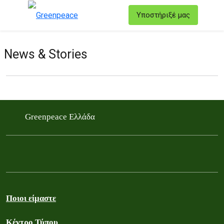
T
Υποστήριξέ μας
Μενού
News & Stories
Filter posts
Filtered results
Greenpeace Ελλάδα
Ποιοι είμαστε
Κέντρο Τύπου