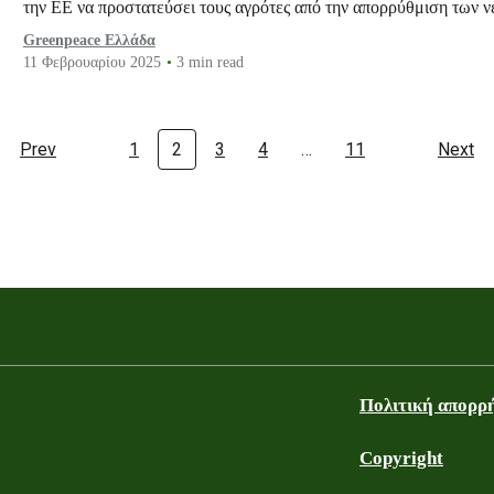
την ΕΕ να προστατεύσει τους αγρότες από την απορρύθμιση των 
Greenpeace Ελλάδα
11 Φεβρουαρίου 2025
3 min read
Prev
1
2
3
4
…
11
Next
Πολιτική απορρ
Copyright