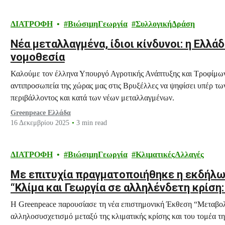
ΔΙΑΤΡΟΦΗ
ΒιώσιμηΓεωργία
ΣυλλογικήΔράση
Νέα μεταλλαγμένα, ίδιοι κίνδυνοι: η Ελλάδ
νομοθεσία
Καλούμε τον έλληνα Υπουργό Αγροτικής Ανάπτυξης και Τροφίμων 
αντιπροσωπεία της χώρας μας στις Βρυξέλλες να ψηφίσει υπέρ τω
περιβάλλοντος και κατά των νέων μεταλλαγμένων.
Greenpeace Ελλάδα
16 Δεκεμβρίου 2025
3 min read
ΔΙΑΤΡΟΦΗ
ΒιώσιμηΓεωργία
ΚλιματικέςΑλλαγές
Με επιτυχία πραγματοποιήθηκε η εκδήλω
“Κλίμα και Γεωργία σε αλληλένδετη κρίσ
αγροτικό μοντέλο”
Η Greenpeace παρουσίασε τη νέα επιστημονική Έκθεση “Μεταβολ
αλληλοσυσχετισμό μεταξύ της κλιματικής κρίσης και του τομέα τη