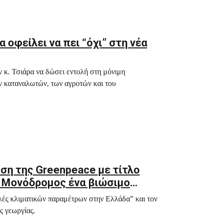
α οφείλει να πει “όχι” στη νέα
κ. Τσιάρα να δώσει εντολή στη μόνιμη
ν καταναλωτών, των αγροτών και του
ση της Greenpeace με τίτλο
η: Μονόδρομος ένα βιώσιμο
ές κλιματικών παραμέτρων στην Ελλάδα” και τον
ς γεωργίας.