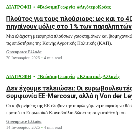
ΔΙΑΤΡΟΦΗ
ΒιώσιμηΓεωργία
ΛιγότεροΚρέας
Πλούτος για τους πλούσιους: ως και το 
πηγαίνουν μόλις στο 1% των παραληπτών
Μια ελάχιστη μειοψηφία πλούσιων γαιοκτημόνων και βιομηχανικ
τις επιδοτήσεις της Κοινής Αγροτικής Πολιτικής (ΚΑΠ).
Greenpeace Ελλάδα
20 Ιανουαρίου 2026
4 min read
ΔΙΑΤΡΟΦΗ
ΒιώσιμηΓεωργία
ΚλιματικέςΑλλαγές
Δεν έχουμε τελειώσει: Οι ευρωβουλευτές
συμφωνία ΕΕ-Mercosur, αλλά η Von der 
Οι κυβερνήσεις της ΕΕ έλαβαν την αμφιλεγόμενη απόφαση να θέ
προτού το Ευρωπαϊκό Κοινοβούλιο δώσει τη συγκατάθεσή του.
Greenpeace Ελλάδα
14 Ιανουαρίου 2026
4 min read