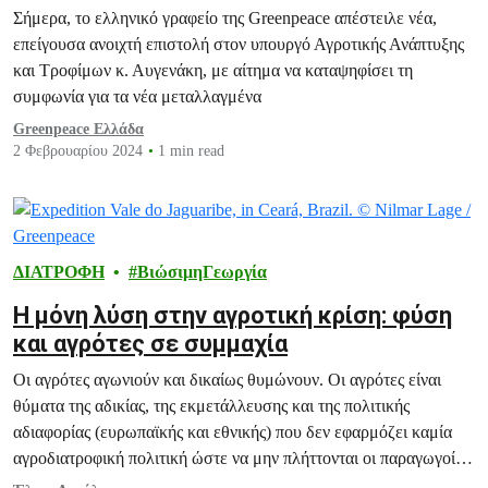
Σήμερα, το ελληνικό γραφείο της Greenpeace απέστειλε νέα,
επείγουσα ανοιχτή επιστολή στον υπουργό Αγροτικής Ανάπτυξης
και Τροφίμων κ. Αυγενάκη, με αίτημα να καταψηφίσει τη
συμφωνία για τα νέα μεταλλαγμένα
Greenpeace Ελλάδα
2 Φεβρουαρίου 2024
1 min read
ΔΙΑΤΡΟΦΗ
ΒιώσιμηΓεωργία
Η μόνη λύση στην αγροτική κρίση: φύση
και αγρότες σε συμμαχία
Οι αγρότες αγωνιούν και δικαίως θυμώνουν. Οι αγρότες είναι
θύματα της αδικίας, της εκμετάλλευσης και της πολιτικής
αδιαφορίας (ευρωπαϊκής και εθνικής) που δεν εφαρμόζει καμία
αγροδιατροφική πολιτική ώστε να μην πλήττονται οι παραγωγοί
σε κάθε εξωτερική αναταραχή (οικονομική κρίση, πόλεμος,