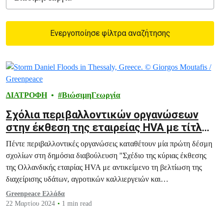
Ενεργοποίησε φίλτρα αναζήτησης
Filtered results
ΔΙΑΤΡΟΦΗ
ΒιώσιμηΓεωργία
Σχόλια περιβαλλοντικών οργανώσεων
στην έκθεση της εταιρείας HVA με τίτλο
“Water management in Thessaly in the
Πέντε περιβαλλοντικές οργανώσεις καταθέτουν μία πρώτη δέσμη
wake of Storm Daniel”
σχολίων στη δημόσια διαβούλευση "Σχέδιο της κύριας έκθεσης
της Ολλανδικής εταιρίας HVA με αντικείμενο τη βελτίωση της
διαχείρισης υδάτων, αγροτικών καλλιεργειών και
αντιπλημμυρικής προστασίας στην Περιφέρεια Θεσσαλίας"
Greenpeace Ελλάδα
22 Μαρτίου 2024
1 min read