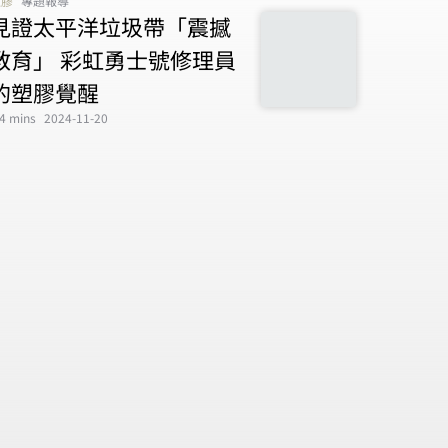
塑膠
專題報導
見證太平洋垃圾帶「震撼
教育」 彩虹勇士號修理員
的塑膠覺醒
4 mins
2024-11-20