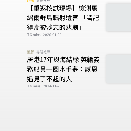
氣候
專題報導
【重返核試現場】檢測馬
紹爾群島輻射遺害 「請記
得漸被淡忘的悲劇」
6 mins
2026-01-29
塑膠
專題報導
居港17年與海結緣 英籍義
務船員一圓水手夢：感恩
遇見了不起的人
4 mins
2024-11-20