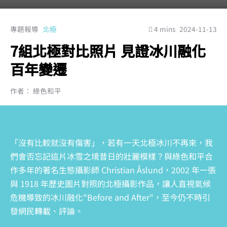
專題報導
北極
4 mins
2024-11-13
7組北極對比照片 見證冰川融化
百年變遷
作者： 綠色和平
「沒有比較就沒有傷害」，若有一天北極冰川不再來，我
們會否忘記這片冰雪之境昔日的壯麗模樣？與綠色和平合
作多年的著名生態攝影師 Christian Åslund，2002 年一張
與 1918 年歷史圖片對照的北極攝影作品，讓人直視氣候
危機導致的冰川融化"Before and After"，至今仍不時引
發網民轉載、評論。