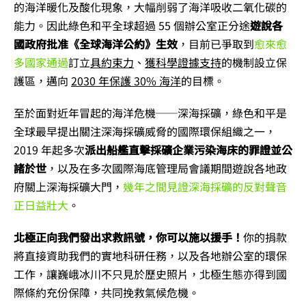
的海洋暖化及酸化現象，大幅削弱了海洋吸收二氧化碳的
能力。因此綠色和平全球超過 55 個辦公室正分途
遊說各
國政府批准《全球海洋公約》生效
，目前已爭取到
愈來愈
多國家通過
訂立
具約束力
、
獲科學證據支持
的機制設立保
護區，邁向
2030 年保護 30% 海洋
的目標。
至於面對近年冒起的海洋危機──深海採礦，綠色和平是
全球最早提出關注深海採礦威脅的國際環保組織之一，
2019 年起多次
派出船艦直擊採礦企業污染海床的罪證並公
諸於世
，以及在多次國際海底管理局會議期間遊說各地政
府關上深海採礦大門，
幾年之間見證深海採礦的反對聲音
正日益壯大
。
北極正向我們發出求救訊號，你可以施以援手！
你的捐款
將直接資助我們的實地科研任務，以及各地辦公室的環保
工作，讓巍峨冰川不只見於歷史照片，北極生態亦得到國
際條約充份保障，共同挽救氣候危機。