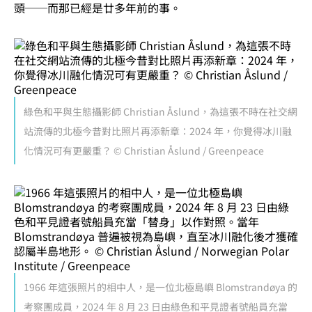
頭──而那已經是廿多年前的事。
綠色和平與生態攝影師 Christian Åslund，為這張不時在社交網
站流傳的北極今昔對比照片再添新章：2024 年，你覺得冰川融
化情況可有更嚴重？ © Christian Åslund / Greenpeace
1966 年這張照片的相中人，是一位北極島嶼 Blomstrandøya 的
考察團成員，2024 年 8 月 23 日由綠色和平見證者號船員充當