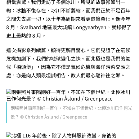
相當震驚。我們走訪了多個冰川，所見的故事卻如出一
轍：冰牆不復存在、冰川不斷萎縮，而我們正於不足百年
之間失去這一切，以十年為周期來看更愈趨惡化。像今年
8 月，Svalbard 地區最大城鎮 Longyearbyen，就錄得了
史上最熱的 8 月。
這次攝影系列續篇，顯得更觸目驚心。它們見證了在氣候
危機加劇下，我們的地球變化之快。而北極也是我們的氣
候「橋頭堡」，因為它不僅是氣候危機與海洋污染交匯之
處，亦是向人類最坦誠相告、教人們最心馳神往之鄉。
兩張照片事隔剛好一百年，不知在下個世紀，北極冰川已作何光
景？ © Christian Åslund / Greenpeace