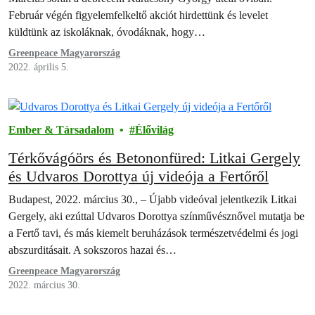
Február végén figyelemfelkeltő akciót hirdettünk és levelet
küldtünk az iskoláknak, óvodáknak, hogy…
Greenpeace Magyarország
2022. április 5.
Ember & Társadalom
Élővilág
Térkővágóörs és Betononfüred: Litkai Gergely
és Udvaros Dorottya új videója a Fertőről
Budapest, 2022. március 30., – Újabb videóval jelentkezik Litkai
Gergely, aki ezúttal Udvaros Dorottya színművésznővel mutatja be
a Fertő tavi, és más kiemelt beruházások természetvédelmi és jogi
abszurditásait. A sokszoros hazai és…
Greenpeace Magyarország
2022. március 30.