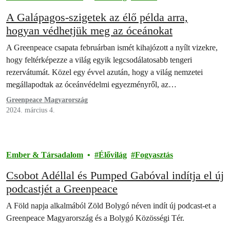
A Galápagos-szigetek az élő példa arra,
hogyan védhetjük meg az óceánokat
A Greenpeace csapata februárban ismét kihajózott a nyílt vizekre,
hogy feltérképezze a világ egyik legcsodálatosabb tengeri
rezervátumát. Közel egy évvel azután, hogy a világ nemzetei
megállapodtak az óceánvédelmi egyezményről, az…
Greenpeace Magyarország
2024. március 4.
Ember & Társadalom
Élővilág
Fogyasztás
Csobot Adéllal és Pumped Gabóval indítja el új
podcastjét a Greenpeace
A Föld napja alkalmából Zöld Bolygó néven indít új podcast-et a
Greenpeace Magyarország és a Bolygó Közösségi Tér.