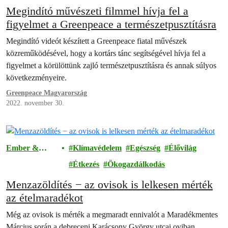
Megindító művészeti filmmel hívja fel a
figyelmet a Greenpeace a természetpusztításra
Megindító videót készített a Greenpeace fiatal művészek
közreműködésével, hogy a kortárs tánc segítségével hívja fel a
figyelmet a körülöttünk zajló természetpusztításra és annak súlyos
következményeire.
Greenpeace Magyarország
2022. november 30.
Ember &
Klímavédelem
Egészség
Élővilág
Társadalom
Étkezés
Ökogazdálkodás
Menzazöldítés − az ovisok is lelkesen mérték
az ételmaradékot
Még az ovisok is mérték a megmaradt ennivalót a Maradékmentes
Március során a debreceni Karácsony György utcai oviban.