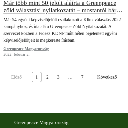
Már több mint 50 jelölt aláírta a Greenpeace
zöld választási nyilatkozatát – mostantól bárki
üzenhet nekik
Már 54 egyéni képviselőjelölt csatlakozott a Klímaválasztás 2022
kampányhoz, és írta alá a Greenpeace Zöld Nyilatkozatát. A
szervezet közben a Fidesz-KDNP múlt héten bejelentett egyéni
képviselőjelöltjeit is megkereste írásban.
Greenpeace Magyarország
2022. február 2.
Előző
1
2
3
…
7
Következő
Greenpeace Magyarország