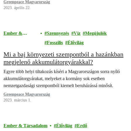
Greenpeace Magyarország
2023. április 22.
Ember &
Szennyezés
Víz
Megújulók
Társadalom
Fosszilis
Élővilág
Mi a baj környezeti szempontból a hazánkban
megjelenő akkumulátorgyárakkal?
Egyre több helyi tiltakozás kíséri a Magyarországon sorra nyíló
akkumulátorgyárakat, melyeket a kormány sok esetben
nemzetgazdasági szempontból kiemelt beruházássá minősít.
Greenpeace Magyarország
2023. március 1.
Ember & Társadalom
Élővilág
Erdő