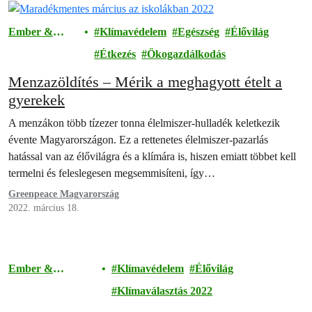
Ember &
Klímavédelem
Egészség
Élővilág
Társadalom
Étkezés
Ökogazdálkodás
Menzazöldítés – Mérik a meghagyott ételt a
gyerekek
A menzákon több tízezer tonna élelmiszer-hulladék keletkezik
évente Magyarországon. Ez a rettenetes élelmiszer-pazarlás
hatással van az élővilágra és a klímára is, hiszen emiatt többet kell
termelni és feleslegesen megsemmisíteni, így…
Greenpeace Magyarország
2022. március 18.
Ember &
Klímavédelem
Élővilág
Társadalom
Klímaválasztás 2022