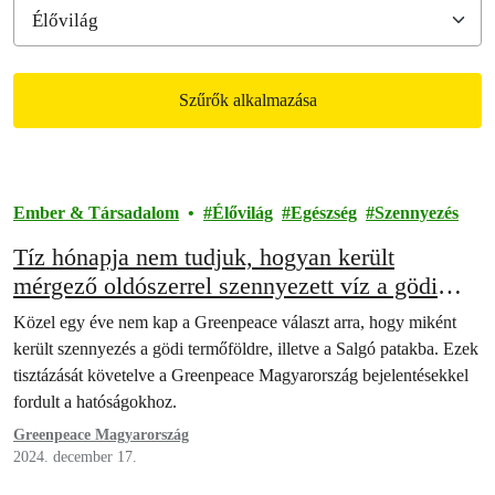
Szűrők alkalmazása
Filtered results
Ember & Társadalom
Élővilág
Egészség
Szennyezés
Tíz hónapja nem tudjuk, hogyan került
mérgező oldószerrel szennyezett víz a gödi
termőföldre
Közel egy éve nem kap a Greenpeace választ arra, hogy miként
került szennyezés a gödi termőföldre, illetve a Salgó patakba. Ezek
tisztázását követelve a Greenpeace Magyarország bejelentésekkel
fordult a hatóságokhoz.
Greenpeace Magyarország
2024. december 17.