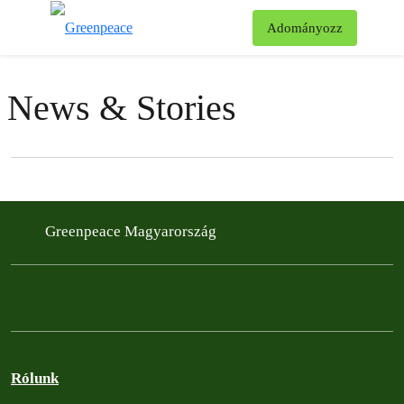
Ke
Adományozz
Menü
News & Stories
Filter posts
Filtered results
Greenpeace Magyarország
Rólunk