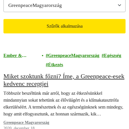
Szűrők alkalmazása
Filtered results
Ember &
GreenpeaceMagyarország
Egészség
Társadalom
Étkezés
Miket szoktunk főzni? Íme, a Greenpeace-esek
kedvenc receptjei
Többször beszéltünk már arról, hogy az étkezésünkkel
mindannyian sokat tehetünk az élővilágért és a klímakatasztrófa
elkerüléséért. A természetnek és az egészségünknek sem mindegy,
hogy amit elfogyasztunk, az honnan származik, kik…
Greenpeace Magyarország
2020. december 18.