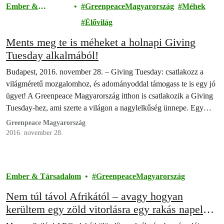
Ember &
GreenpeaceMagyarország
Méhek
Társadalom
Élővilág
Ments meg te is méheket a holnapi Giving
Tuesday alkalmából!
Budapest, 2016. november 28. – Giving Tuesday: csatlakozz a
világméretű mozgalomhoz, és adományoddal támogass te is egy jó
ügyet! A Greenpeace Magyarország itthon is csatlakozik a Giving
Tuesday-hez, ami szerte a világon a nagylelkűség ünnepe. Egy
olyan mozgalom, amely egyesíti az egyének, a közösségek és a
Greenpeace Magyarország
civil szervezetek erejét.
2016. november 28.
Ember & Társadalom
GreenpeaceMagyarország
Nem túl távol Afrikától – avagy hogyan
kerültem egy zöld vitorlásra egy rakás napelem
és néhány igen elszánt olasz társaságában