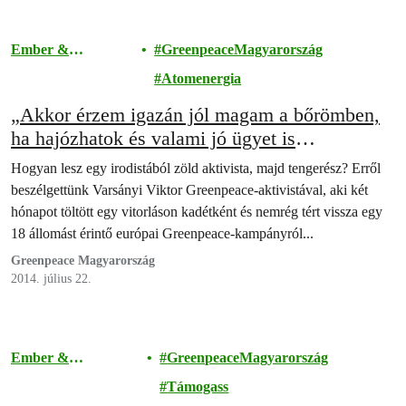
Ember &
GreenpeaceMagyarország
Társadalom
Atomenergia
„Akkor érzem igazán jól magam a bőrömben,
ha hajózhatok és valami jó ügyet is
szolgálhatok egyszerre…”
Hogyan lesz egy irodistából zöld aktivista, majd tengerész? Erről
beszélgettünk Varsányi Viktor Greenpeace-aktivistával, aki két
hónapot töltött egy vitorláson kadétként és nemrég tért vissza egy
18 állomást érintő európai Greenpeace-kampányról...
Greenpeace Magyarország
2014. július 22.
Ember &
GreenpeaceMagyarország
Társadalom
Támogass