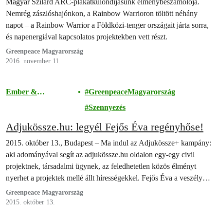
Magyar Szilárd ARC-plakátkülöndíjasunk élménybeszámolója.
Nemrég zászlóshajónkon, a Rainbow Warrioron töltött néhány
napot – a Rainbow Warrior a Földközi-tenger országait járta sorra,
és napenergiával kapcsolatos projektekben vett részt.
Greenpeace Magyarország
2016. november 11.
Ember &
GreenpeaceMagyarország
Társadalom
Szennyezés
Adjukössze.hu: legyél Fejős Éva regényhőse!
2015. október 13., Budapest – Ma indul az Adjukössze+ kampány:
aki adományával segít az adjukössze.hu oldalon egy-egy civil
projektnek, társadalmi ügynek, az feledhetetlen közös élményt
nyerhet a projektek mellé állt hírességekkel. Fejős Éva a veszélyes
hulladéklerakók felszámolását célzó Greenpeace-kampányt
Greenpeace Magyarország
támogatja. Aki adományoz, annak esélye lehet arra, hogy az írónő
2015. október 13.
a következő regényébe beleszövi személyét.