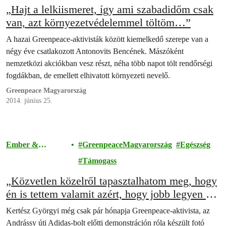
„Hajt a lelkiismeret, így ami szabadidőm csak
van, azt környezetvédelemmel töltöm…”
A hazai Greenpeace-aktivisták között kiemelkedő szerepe van a
négy éve csatlakozott Antonovits Bencének. Mászóként
nemzetközi akciókban vesz részt, néha több napot tölt rendőrségi
fogdákban, de emellett elhivatott környezeti nevelő.
Greenpeace Magyarország
2014. június 25.
Ember &
GreenpeaceMagyarország
Egészség
Társadalom
Támogass
„Közvetlen közelről tapasztalhatom meg, hogy
én is tettem valamit azért, hogy jobb legyen a
világ”
Kertész Györgyi még csak pár hónapja Greenpeace-aktivista, az
Andrássy úti Adidas-bolt előtti demonstráción róla készült fotó