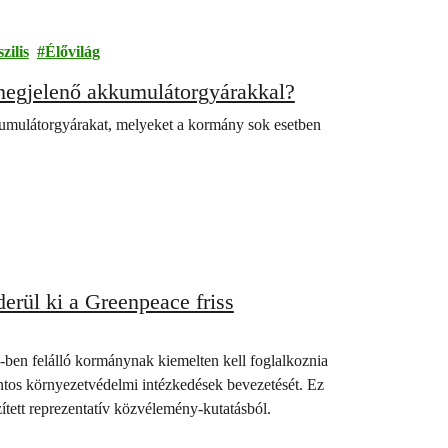
zilis
Élővilág
megjelenő akkumulátorgyárakkal?
kkumulátorgyárakat, melyeket a kormány sok esetben
erül ki a Greenpeace friss
ben felálló kormánynak kiemelten kell foglalkoznia
ontos környezetvédelmi intézkedések bevezetését. Ez
ített reprezentatív közvélemény-kutatásból.