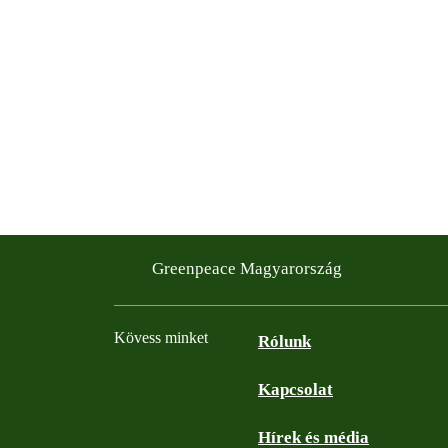
Greenpeace Magyarország
Kövess minket
Rólunk
Kapcsolat
Facebook
Instagram
YouTube
Flickr
Hírek és média