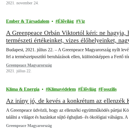
2021. november 24.
Ember & Társadalom
Élővilág
Víz
A Greenpeace Orbán Viktortól kéri: ne hagyja,
természeti értékeinket, vizes élőhelyeinket, nag
Budapest, 2021. július 22. – A Greenpeace Magyarország nyílt levé
fel a természetpusztító beruházások ellen, különösképpen a Fertő tó
Greenpeace Magyarország
2021. július 22.
Klíma & Energia
Klímavédelem
Élővilág
Fosszilis
Az irány jó, de kevés a konkrétum az ellenzék
A Greenpeace üdvözli, hogy az ellenzéki együttműködés pártjai Kö
találni a világot és hazánkat sújtó éghajlati- és ökológiai válságra. 
Greenpeace Magyarország