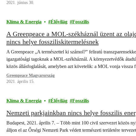
2021. június 30.
Klíma & Energia
Élővilág
Fosszilis
A Greenpeace a MOL-székháznál üzent az olajc
nincs helye fossziliskitermelésnek
A Greenpeace „A természettel ki számol?” feliratú transzparensekke
igazgatósági tagoknak a MOL-székháznál. A környezetvédők átadták 
közös állásfoglalását, amelyben azt követelik: a MOL vonja vissza f
Greenpeace Magyarország
2021. április 15.
Klíma & Energia
Élővilág
Fosszilis
Nemzeti parkjainkban nincs helye fosszilis ene
Budapest, 2021. április 7. – Több mint 100 civil szervezet közös nyi
álljon el az Őrségi Nemzeti Park védett természeti területére tervez