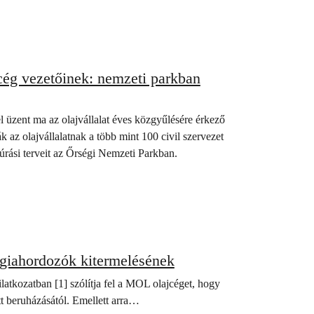
ég vezetőinek: nemzeti parkban
l üzent ma az olajvállalat éves közgyűlésére érkező
az olajvállalatnak a több mint 100 civil szervezet
úrási terveit az Őrségi Nemzeti Parkban.
rgiahordozók kitermelésének
latkozatban [1] szólítja fel a MOL olajcéget, hogy
ett beruházásától. Emellett arra…