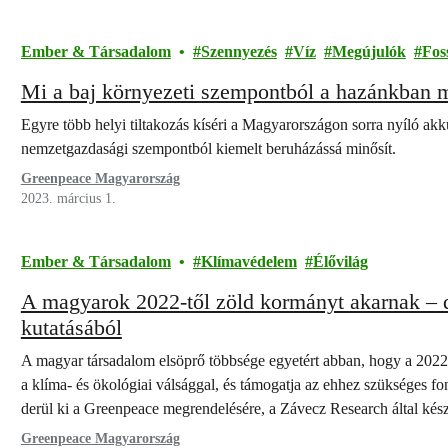
Ember & Társadalom
Szennyezés
Víz
Megújulók
Foss
Mi a baj környezeti szempontból a hazánkban 
Egyre több helyi tiltakozás kíséri a Magyarországon sorra nyíló a
nemzetgazdasági szempontból kiemelt beruházássá minősít.
Greenpeace Magyarország
2023. március 1.
Ember & Társadalom
Klímavédelem
Élővilág
A magyarok 2022-től zöld kormányt akarnak – d
kutatásából
A magyar társadalom elsöprő többsége egyetért abban, hogy a 2022-
a klíma- és ökológiai válsággal, és támogatja az ehhez szükséges f
derül ki a Greenpeace megrendelésére, a Závecz Research által kész
Greenpeace Magyarország