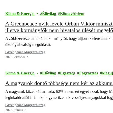
Klíma & Energia
Élővilág
Klímavédelem
A Greenpeace nyílt levele Orbán Viktor miniszt
illetve kormányfők nem hivatalos ülését megel
A zöldszervezet arra kéri a kormányfőt, hogy álljon az élére annak, 
ökológiai válság megoldását.
Greenpeace Magyarország
2023. október 2.
Klíma & Energia
Élővilág
Egészség
Fogyasztás
Megúj
A magyarok döntő többsége nem kér az akkumu
A magyarok közel kétharmada, 62%-a nem ért egyet azzal, hogy Ma
leginkább attól tartanak, hogy az üzemek veszélyes anyagokkal fog
Greenpeace Magyarország
2023. június 7.