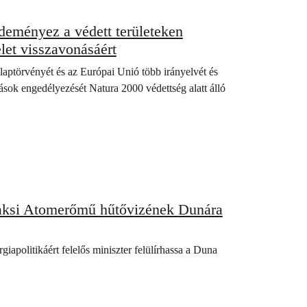
deményez a védett területeken
let visszavonásáért
aptörvényét és az Európai Unió több irányelvét és
zások engedélyezését Natura 2000 védettség alatt álló
Paksi Atomerőmű hűtővizének Dunára
apolitikáért felelős miniszter felülírhassa a Duna