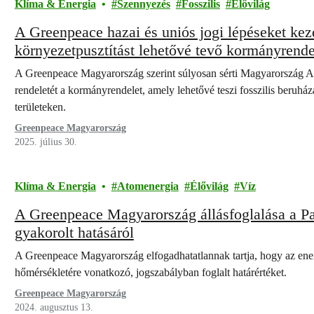
Klíma & Energia
Szennyezés
Fosszilis
Élővilág
A Greenpeace hazai és uniós jogi lépéseket kez
környezetpusztítást lehetővé tevő kormányrende
A Greenpeace Magyarország szerint súlyosan sérti Magyarország Al
rendeletét a kormányrendelet, amely lehetővé teszi fosszilis beruhá
területeken.
Greenpeace Magyarország
2025. július 30.
Klíma & Energia
Atomenergia
Élővilág
Víz
A Greenpeace Magyarország állásfoglalása a 
gyakorolt hatásáról
A Greenpeace Magyarország elfogadhatatlannak tartja, hogy az energi
hőmérsékletére vonatkozó, jogszabályban foglalt határértéket.
Greenpeace Magyarország
2024. augusztus 13.