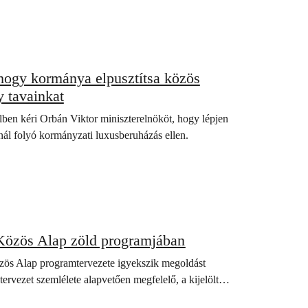
 hogy kormánya elpusztítsa közös
y tavainkat
lben kéri Orbán Viktor miniszterelnököt, hogy lépjen
nál folyó kormányzati luxusberuházás ellen.
 Közös Alap zöld programjában
zös Alap programtervezete igyekszik megoldást
A tervezet szemlélete alapvetően megfelelő, a kijelölt…