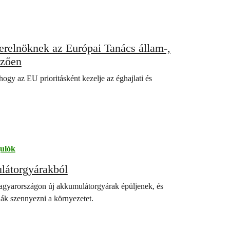
erelnöknek az Európai Tanács állam-,
őzően
hogy az EU prioritásként kezelje az éghajlati és
ulók
látorgyárakból
gyarországon új akkumulátorgyárak épüljenek, és
ják szennyezni a környezetet.