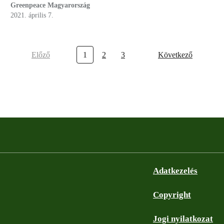
Greenpeace Magyarország
2021. április 7.
Előző
1
2
3
Következő
Adatkezelés
Copyright
Jogi nyilatkozat