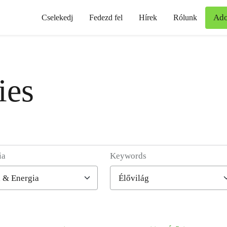
Ad
Cselekedj
Fedezd fel
Hírek
Rólunk
ies
ia
Keywords