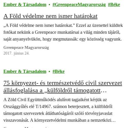
Ember & Társadalom
GreenpeaceMagyarország
Béke
A Föld védelme nem ismer határokat
„A Föld védelme nem ismer határokat.” Ezzel az üzenettel küldtek
fotókat nekünk a Greenpeace munkatársai a világ minden tájáról,
saját anyanyelvükön, hogy megmutassák: egy közösség vagyunk.
Greenpeace Magyarország
2017. június 24.
Ember & Társadalom
Béke
75 környezet- és természetvédő civil szervezet
állásfoglalása a „külföldről támogatott
szervezetek átláthatóságáról” szóló
A Zöld Civil Együttműködés alulírott tagjaiként kérjük az
törvényjavaslatról
Országgyűlés elé T/14967. számon beterjesztett, a külföldről
támogatott szervezetek átláthatóságáról szóló törvényjavaslat
visszavonását. A környezetvédelmi munkában a nemzetközi
támogatással minden magyar állampolgár nyer, hiszen a külföldi