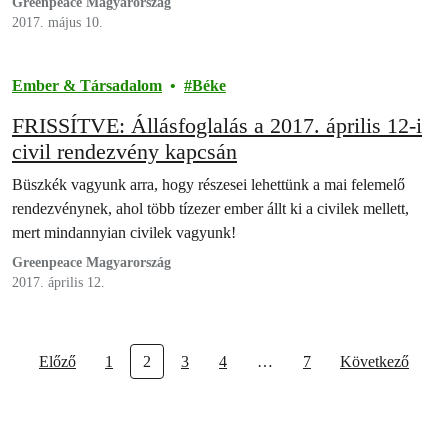
Greenpeace Magyarország
források is segítik, hogy tisztábbak lehessenek a vizeink, a
2017. május 10.
levegőnk, a termőföldünk és a rajta termelt élelmiszerünk.
Ember & Társadalom
Béke
FRISSÍTVE: Állásfoglalás a 2017. április 12-i
civil rendezvény kapcsán
Büszkék vagyunk arra, hogy részesei lehettünk a mai felemelő
rendezvénynek, ahol több tízezer ember állt ki a civilek mellett,
mert mindannyian civilek vagyunk!
Greenpeace Magyarország
2017. április 12.
Előző
1
2
3
4
…
7
Következő