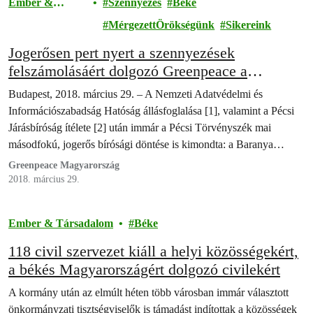
Ember &
Szennyezés
Béke
Társadalom
MérgezettÖrökségünk
Sikereink
Jogerősen pert nyert a szennyezések
felszámolásáért dolgozó Greenpeace a
törvénysértő Baranya Megyei
Budapest, 2018. március 29. – A Nemzeti Adatvédelmi és
Kormányhivatallal szemben
Információszabadság Hatóság állásfoglalása [1], valamint a Pécsi
Járásbíróság ítélete [2] után immár a Pécsi Törvényszék mai
másodfokú, jogerős bírósági döntése is kimondta: a Baranya
Megyei Kormányhivatalnak is be kell tartania a hazai törvényeket,
Greenpeace Magyarország
és ki kell adnia a közérdekű adatokat a Greenpeace Magyarország
2018. március 29.
részére. A zöld…
Ember & Társadalom
Béke
118 civil szervezet kiáll a helyi közösségekért,
a békés Magyarországért dolgozó civilekért
A kormány után az elmúlt héten több városban immár választott
önkormányzati tisztségviselők is támadást indítottak a közösségek