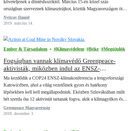
követeljenek a döntéshozóktól. Március 15-én közel száz
országban szerveznek klímasztrájkot, köztük Magyarországon öt
városban.
Nyitray Dániel
2019. március 14.
Ember & Társadalom
Klímavédelem
Béke
Megújulók
Fogságban vannak klímavédő Greenpeace-
aktivisták, miközben indul az ENSZ-
klímacsúcs
Ma kezdődik a COP24 ENSZ-klímakonferencia a lengyelországi
Katowicében, ahol a világ vezetőinek gyors és hatékony
lépésekben kell kell megállapodniuk. Eközben Szlovákiában múlt
hét szerda óta 12 aktivistát tartanak fogva, akik a klímagyilkos és
egészségkárosító szénbányák és szénerőművek bezárásáért
Greenpeace Magyarország
demonstráltak békésen.
2018. december 3.