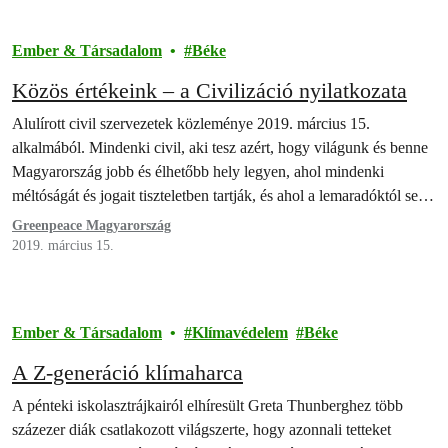
Ember & Társadalom
Béke
Közös értékeink – a Civilizáció nyilatkozata
Alulírott civil szervezetek közleménye 2019. március 15.
alkalmából. Mindenki civil, aki tesz azért, hogy világunk és benne
Magyarország jobb és élhetőbb hely legyen, ahol mindenki
méltóságát és jogait tiszteletben tartják, és ahol a lemaradóktól sem
fordulnak el.
Greenpeace Magyarország
2019. március 15.
Ember & Társadalom
Klímavédelem
Béke
A Z-generáció klímaharca
A pénteki iskolasztrájkairól elhíresült Greta Thunberghez több
százezer diák csatlakozott világszerte, hogy azonnali tetteket