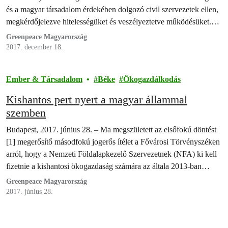
és a magyar társadalom érdekében dolgozó civil szervezetek ellen,
megkérdőjelezve hitelességüket és veszélyeztetve működésüket.
Mi, a legkülönbözőbb társadalmi csoportokat és embereket segítő
Greenpeace Magyarország
civil szervezetek kiállunk a megtámadottak mellett, és elutasítjuk a
2017. december 18.
megbélyegző törekvéseket. Magyarország közös ügye, hogy a…
Ember & Társadalom
Béke
Ökogazdálkodás
Kishantos pert nyert a magyar állammal
szemben
Budapest, 2017. június 28. – Ma megszületett az elsőfokú döntést
[1] megerősítő másodfokú jogerős ítélet a Fővárosi Törvényszéken
arról, hogy a Nemzeti Földalapkezelő Szervezetnek (NFA) ki kell
fizetnie a kishantosi ökogazdaság számára az általa 2013-ban
elvégzett közel 20 millió forint értékű mezőgazdasági munka árát.
Greenpeace Magyarország
Ez az úgynevezett mezei leltár értéke. A Greenpeace Magyarország
2017. június 28.
örömmel üdvözli…