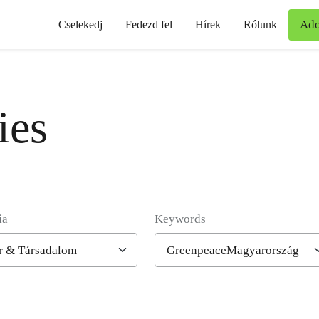
Ad
Cselekedj
Fedezd fel
Hírek
Rólunk
ies
ia
Keywords