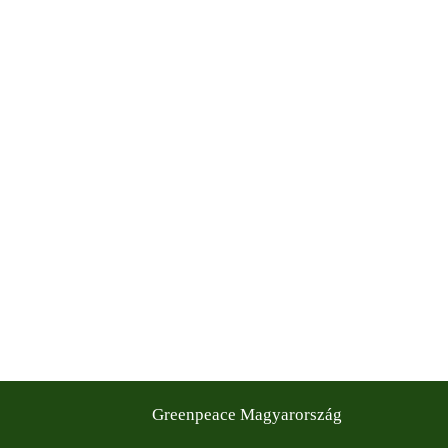
Filtered results
Greenpeace Magyarország