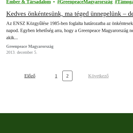
Ember & Társadalom
GreenpeaceMagyarország
Támoga
Ked
Az ENSZ Közgyűlése 1985-ben foglalta határozatba az önkéntesek n
napod. Egyben lehetőség arra, hogy a Greenpeace Magyarország ne
akik...
Greenpeace Magyarország
2013. december 5.
Előző
1
2
Következő