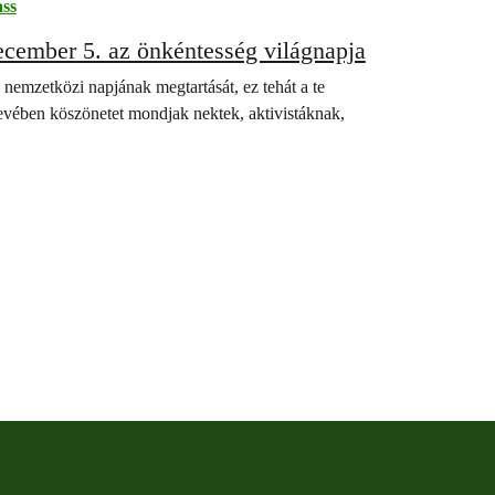
ss
ves önkéntesünk, ma téged ünnepelünk – december 5. az önkéntesség világnapja
emzetközi napjának megtartását, ez tehát a te
vében köszönetet mondjak nektek, aktivistáknak,