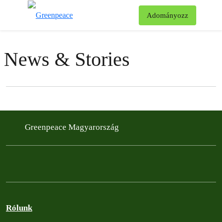
Ke
Adományozz
Menü
News & Stories
Filter posts
Filtered results
Greenpeace Magyarország
Rólunk