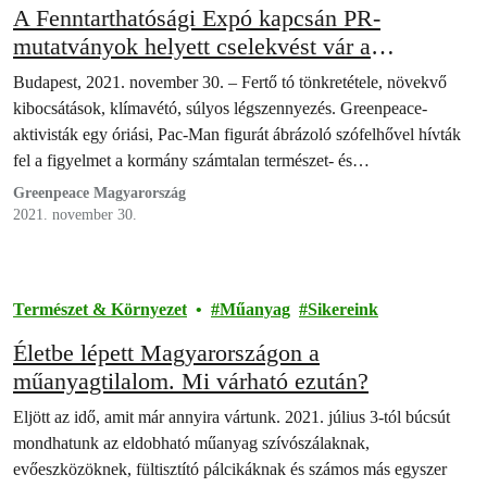
A Fenntarthatósági Expó kapcsán PR-
mutatványok helyett cselekvést vár a
Greenpeace a kormánytól
Budapest, 2021. november 30. – Fertő tó tönkretétele, növekvő
kibocsátások, klímavétó, súlyos légszennyezés. Greenpeace-
aktivisták egy óriási, Pac-Man figurát ábrázoló szófelhővel hívták
fel a figyelmet a kormány számtalan természet- és
éghajlatromboló…
Greenpeace Magyarország
2021. november 30.
Természet & Környezet
Műanyag
Sikereink
Életbe lépett Magyarországon a
műanyagtilalom. Mi várható ezután?
Eljött az idő, amit már annyira vártunk. 2021. július 3-tól búcsút
mondhatunk az eldobható műanyag szívószálaknak,
evőeszközöknek, fültisztító pálcikáknak és számos más egyszer