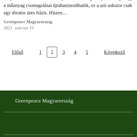
a műanyag csomagolásai újrahasznosíthatók, ez a szó sokszor csak
egy divatos üres frázis. Hiszen…
Greenpeace Magyarország
2021. március 19.
Előző
1
2
3
4
5
Következő
Greenpeace Magyarország