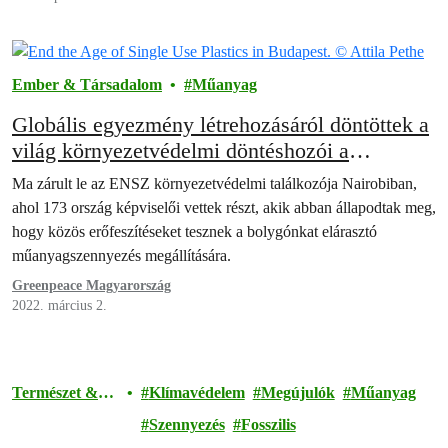
Ember & Társadalom
Műanyag
Globális egyezmény létrehozásáról döntöttek a
világ környezetvédelmi döntéshozói a
műanyagszennyezés megállítására
Ma zárult le az ENSZ környezetvédelmi találkozója Nairobiban,
ahol 173 ország képviselői vettek részt, akik abban állapodtak meg,
hogy közös erőfeszítéseket tesznek a bolygónkat elárasztó
műanyagszennyezés megállítására.
Greenpeace Magyarország
2022. március 2.
Természet &
Klímavédelem
Megújulók
Műanyag
Környezet
Szennyezés
Fosszilis