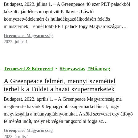
lépéseket
Budapest, 2022. július 1. – A Greenpeace 40 ezer PET-palackból
készült ajándékcsomagot vitt Palkovics László
környezetvédelemért és hulladékgazdálkodásért felelős
miniszternek – ennél több PET-palack fogy Magyarországon
negyedóra alatt. A zöld…
Greenpeace Magyarország
2022. július 1.
Természet & Környezet
Fogyasztás
Műanyag
A Greenpeace felméri, mennyi szeméttel
terhelik a Földet a hazai szupermarketek
Budapest, 2022. április 1. – A Greenpeace Magyarország ma
megkereste hazánk 9 legnagyobb szupermarketláncát, hogy
megvizsgálja a műanyaglábnyomukat. A zöld szervezet egy átfogó
felmérést indít, melynek végén rangsorolni fogja az…
Greenpeace Magyarország
2022. április 1.