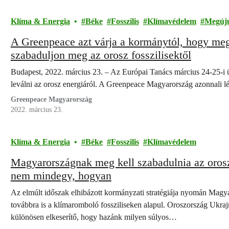
Klíma & Energia
Béke
Fosszilis
Klímavédelem
Megúj
A Greenpeace azt várja a kormánytól, hogy meg
szabaduljon meg az orosz fosszilisektől
Budapest, 2022. március 23. – Az Európai Tanács március 24-25-i ü
leválni az orosz energiáról. A Greenpeace Magyarország azonnali 
Greenpeace Magyarország
2022. március 23.
Klíma & Energia
Béke
Fosszilis
Klímavédelem
Magyarországnak meg kell szabadulnia az orosz 
nem mindegy, hogyan
Az elmúlt időszak elhibázott kormányzati stratégiája nyomán Magya
továbbra is a klímaromboló fossziliseken alapul. Oroszország Ukraj
különösen elkeserítő, hogy hazánk milyen súlyos…