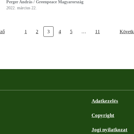
Perger András / Greenpeace Magyarország
2022. március 22.
őző
1
2
3
4
5
…
11
Követk
Adatkezelés
Copyright
Jogi nyilatkozat