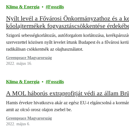
Klíma & Energia
Fosszilis
Nyílt levél a Fővárosi Önkormányzathoz és a k
kőolajtermékek fogyasztáscsökkentése érdekéb
Szigorú sebességkorlátozás, autóforgalom korlátozása, kerékpározás 
szervezettel közösen nyílt levelet írtunk Budapest és a fővárosi ke
radikálisan csökkentsék az olajhasználatot.
Greenpeace Magyarország
2022. május 16.
Klíma & Energia
Fosszilis
A MOL háborús extraprofitját védi az állam Br
Hamis érvekre hivatkozva akár az egész EU-t elgáncsolná a kormá
amit az olcsó orosz olajon zsebel be.
Greenpeace Magyarország
2022. május 6.