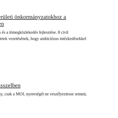
erületi önkormányzatokhoz a
en
és a tömegközlekedés fejlesztése. 8 civil
rületek vezetésének, hogy ambiciózus intézkedésekkel
üsszelben
ny, csak a MOL nyereségét ne veszélyeztesse semmi,