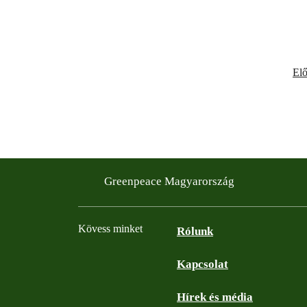
El
Greenpeace Magyarország
Kövess minket
Rólunk
Kapcsolat
Facebook
Instagram
YouTube
Flickr
Hírek és média