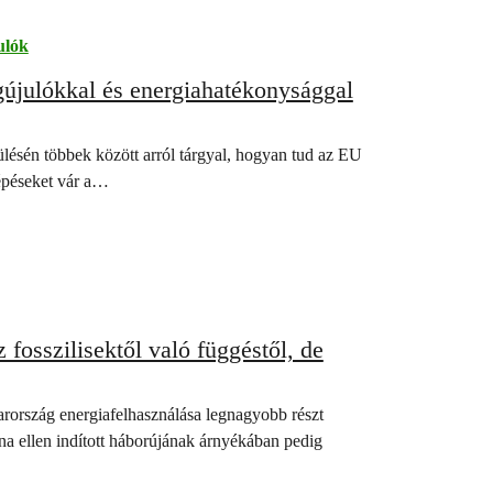
ulók
újulókkal és energiahatékonysággal
lésén többek között arról tárgyal, hogyan tud az EU
lépéseket vár a…
fosszilisektől való függéstől, de
rország energiafelhasználása legnagyobb részt
na ellen indított háborújának árnyékában pedig