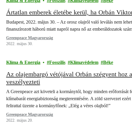
Klíma & Energia
Fosszilis
Klímavédelem
Béke
Ártatlan emberek életébe kerül, ha Orbán Vikt
Budapest, 2022. május 30. – Az orosz olajról való leválás nem lehet 
finanszírozott háború miatt napról napra nő az emberáldozatok sz
Greenpeace Magyarország
2022. május 30.
Klíma & Energia
Fosszilis
Klímavédelem
Béke
Az olajembargó vétójával Orbán szégyent hoz a
veszélyezteti
A Greenpeace azt követeli a kormánytól, hogy minden erőforrását for
klímabarát energiabiztonság megteremtésére. A zöld szervezet ezért 
felirattal üzente a kormányfőnek: „Elég a véres olajból!”
Greenpeace Magyarország
2022. május 20.