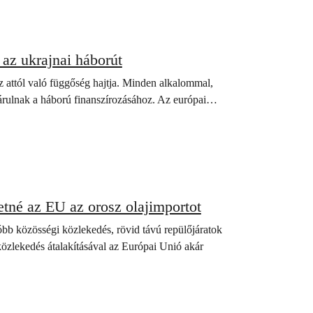
k az ukrajnai háborút
az attól való függőség hajtja. Minden alkalommal,
ájárulnak a háború finanszírozásához. Az európai…
tné az EU az orosz olajimportot
óbb közösségi közlekedés, rövid távú repülőjáratok
közlekedés átalakításával az Európai Unió akár