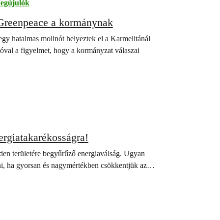
egújulók
a Greenpeace a kormánynak
egy hatalmas molinót helyeztek el a Karmelitánál
cióval a figyelmet, hogy a kormányzat válaszai
ergia
takarékosságra!
nden területére begyűrűző energiaválság. Ugyan
ani, ha gyorsan és nagymértékben csökkentjük az…