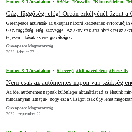
Ember & Társadalom
Béke
Fosszilis
Klímavédelem
M
Gáz, függőség: elég! Orbán erkélyénél üzent 
Greenpeace-aktivisták az ukrajnai háború kezdetének évfordulóján 
Gáz, függőség: elég! szöveggel. Az aktivisták arra hívták fel az ak
teljesen hibásak az energiaválságra.
Greenpeace Magyarország
2023. február 23.
Ember & Társadalom
Levegő
Klímavédelem
Fosszilis
Nem csak az autómentes napon van szükség en
Az idei autómentes napnak különleges aktualitást ad az életünk mi
mindannyian láthatjuk, hogy ezt a válságot csak úgy lehet megold
Greenpeace Magyarország
2022. szeptember 22.