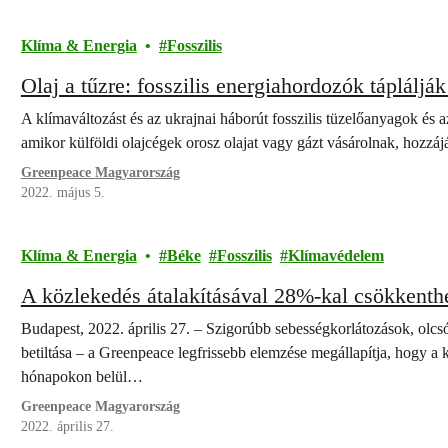
Klíma & Energia
Fosszilis
Olaj a tűzre: fosszilis energiahordozók tápláljá
A klímaváltozást és az ukrajnai háborút fosszilis tüzelőanyagok és 
amikor külföldi olajcégek orosz olajat vagy gázt vásárolnak, hozz
Greenpeace Magyarország
2022. május 5.
Klíma & Energia
Béke
Fosszilis
Klímavédelem
A közlekedés átalakításával 28%-kal csökkenthe
Budapest, 2022. április 27. – Szigorúbb sebességkorlátozások, olcs
betiltása – a Greenpeace legfrissebb elemzése megállapítja, hogy a 
hónapokon belül…
Greenpeace Magyarország
2022. április 27.