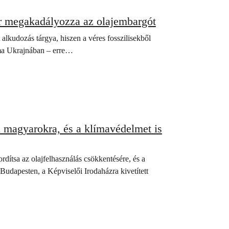
or megakadályozza az olajembargót
alkudozás tárgya, hiszen a véres fosszilisekből
áma Ukrajnában – erre…
 magyarokra, és a klímavédelmet is
dítsa az olajfelhasználás csökkentésére, és a
Budapesten, a Képviselői Irodaházra kivetített