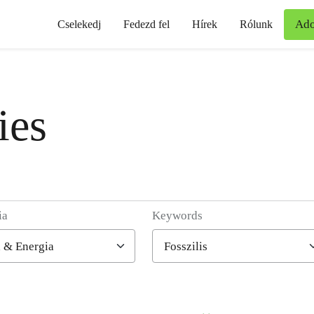
Ad
Cselekedj
Fedezd fel
Hírek
Rólunk
ies
ia
Keywords