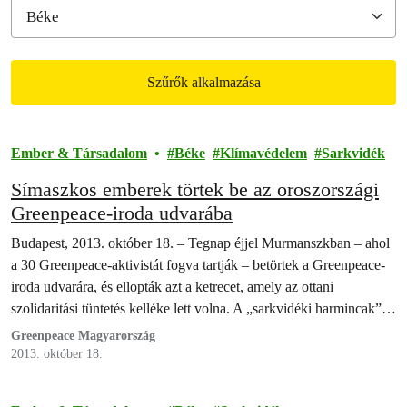
Szűrők alkalmazása
Filtered results
Ember & Társadalom
Béke
Klímavédelem
Sarkvidék
Símaszkos emberek törtek be az oroszországi
Greenpeace-iroda udvarába
Budapest, 2013. október 18. – Tegnap éjjel Murmanszkban – ahol
a 30 Greenpeace-aktivistát fogva tartják – betörtek a Greenpeace-
iroda udvarára, és ellopták azt a ketrecet, amely az ottani
szolidaritási tüntetés kelléke lett volna. A „sarkvidéki harmincak”
30. napjukat töltik börtönben Oroszországban. Ma 36 ország 100
Greenpeace Magyarország
helyszínén közel tízezer ember követeli az azonnali szabadon
2013. október 18.
engedésüket.