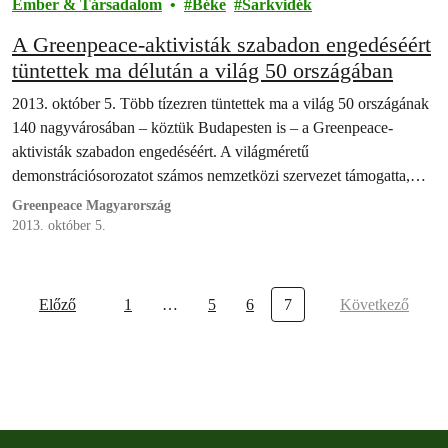
Ember & Társadalom
Béke
Sarkvidék
A Greenpeace-aktivisták szabadon engedéséért
tüntettek ma délután a világ 50 országában
2013. október 5. Több tízezren tüntettek ma a világ 50 országának
140 nagyvárosában – köztük Budapesten is – a Greenpeace-
aktivisták szabadon engedéséért. A világméretű
demonstrációsorozatot számos nemzetközi szervezet támogatta,
úgymint az Amnesty International, a WWF és a Föld Barátai.
Greenpeace Magyarország
2013. október 5.
Előző
1
…
5
6
7
Következő