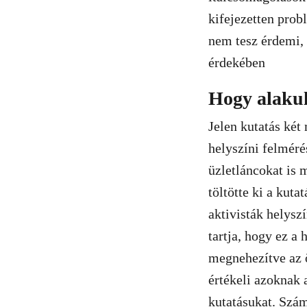
kifejezetten pro
nem tesz érdemi, 
érdekében
Hogy alakul
Jelen kutatás két
helyszíni felméré
üzletláncokat is
töltötte ki a kuta
aktivisták helysz
tartja, hogy ez a
megnehezítve az ö
értékeli azoknak 
kutatásukat. Szám