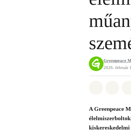
műan
szemé
Greenpeace M
2026. február 
Megosztás it
Megosz
A Greenpeace Ma
élelmiszerboltok
kiskereskedelmi 