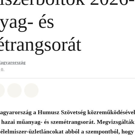
yag- és
trangsorát
agyarország
10.
t: Whatsapp
tás itt: Facebook
Megosztás itt: Twitter
Megosztás itt: Email
Share on Bluesky
gyarország a Humusz Szövetség közreműködésével e
 hazai műanyag- és szemétrangsorát. Megvizsgálták 
élelmiszer-üzletláncokat abból a szempontból, hog