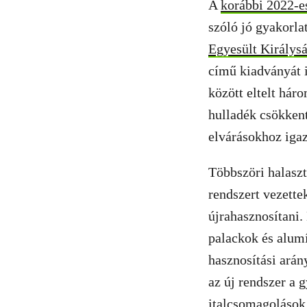
A
korábbi 2022-es
szóló jó gyakorla
Egyesült Királys
című kiadványát i
között eltelt hár
hulladék csökken
elvárásokhoz iga
Többszöri halaszt
rendszert vezette
újrahasznosítani.
palackok és alum
hasznosítási arán
az új rendszer a 
italcsomagolások 