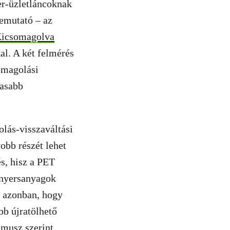
er-üzletláncoknak
bemutató – az
icsomagolva
al. A két felmérés
somagolási
gasabb
olás-visszaváltási
obb részét lehet
és, hisz a PET
 nyersanyagok
k azonban, hogy
bb újratölhető
umusz szerint