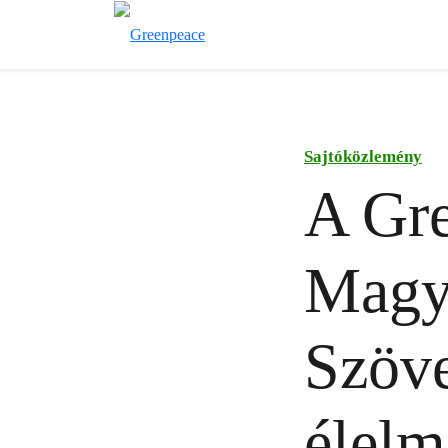
Sajtóközlemény
A Gr
Magy
Szöve
élelm