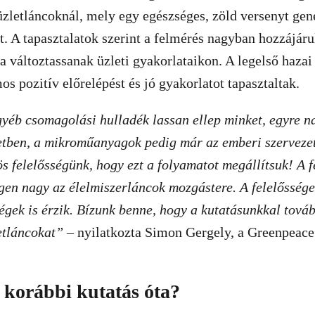
zletláncoknál, mely egy egészséges, zöld versenyt gene
t. A tapasztalatok szerint a felmérés nagyban hozzájáru
a változtassanak üzleti gyakorlataikon. A legelső haza
os pozitív előrelépést és jó gyakorlatot tapasztaltak.
yéb csomagolási hulladék lassan ellep minket, egyre n
etben, a mikroműanyagok pedig már az emberi szervezet
s felelősségünk, hogy ezt a folyamatot megállítsuk! A 
igen nagy az élelmiszerláncok mozgástere. A felelősséget
égek is érzik. Bízunk benne, hogy a kutatásunkkal továb
etláncokat”
– nyilatkozta Simon Gergely, a Greenpeace
a korábbi kutatás óta?