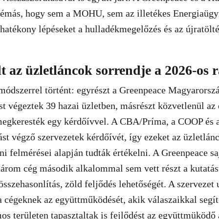
blémás, hogy sem a MOHU, sem az illetékes Energiaügy
hatékony lépéseket a hulladékmegelőzés és az újratölt
t az üzletláncok sorrendje a 2026-os
 módszerrel történt: egyrészt a Greenpeace Magyarorszá
st végeztek 39 hazai üzletben, másrészt közvetlenül az 
 megkeresték egy kérdőívvel. A CBA/Príma, a COOP és 
tást végző szervezetek kérdőívét, így ezeket az üzletlán
íni felmérései alapján tudták értékelni. A Greenpeace s
 három cég második alkalommal sem vett részt a kutatá
sszehasonlítás, zöld feljődés lehetőségét. A szervezet
a cégeknek az együttműködését, akik válaszaikkal segít
os területen tapasztaltak is fejlődést az együttmüködő 