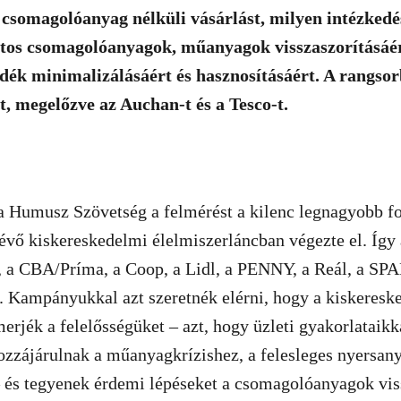
a csomagolóanyag nélküli vásárlást, milyen intézkedé
tos csomagolóanyagok, műanyagok visszaszorításáért
adék minimalizálásáért és hasznosításáért. A rangso
tt, megelőzve az Auchan-t és a Tesco-t.
a Humusz Szövetség a felmérést a kilenc legnagyobb fo
évő kiskereskedelmi élelmiszerláncban végezte el. Így 
 a CBA/Príma, a Coop, a Lidl, a PENNY, a Reál, a SPA
i. Kampányukkal azt szeretnék elérni, hogy a kiskeresk
merjék a felelősségüket – azt, hogy üzleti gyakorlataikk
zzájárulnak a műanyagkrízishez, a felesleges nyersan
– és tegyenek érdemi lépéseket a csomagolóanyagok vis