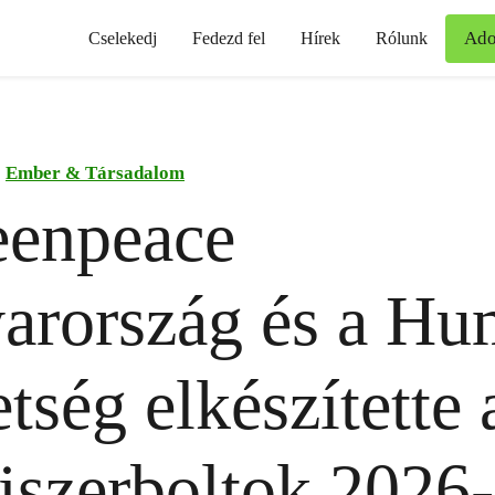
Ad
Cselekedj
Fedezd fel
Hírek
Rólunk
Ember & Társadalom
eenpeace
arország és a Hu
tség elkészítette 
iszerboltok 2026