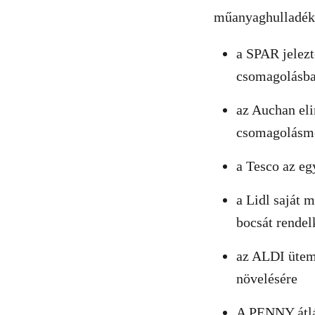
műanyaghulladék
a SPAR jelezt
csomagolásba
az Auchan eli
csomagolásme
a Tesco az eg
a Lidl saját 
bocsát rende
az ALDI ütemt
növelésére
A PENNY átlát