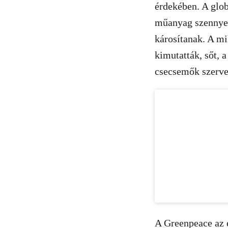
érdekében. A glob
műanyag szennyez
károsítanak. A m
kimutatták, sőt, 
csecsemők szerve
A Greenpeace az 