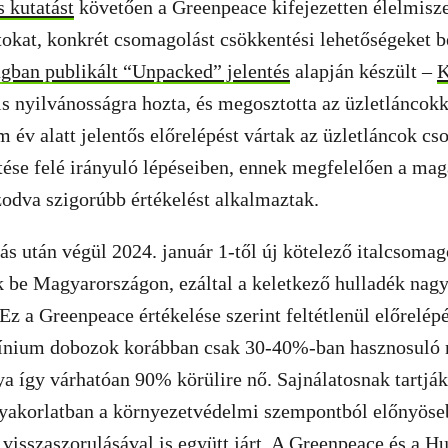
 kutatást
követően a Greenpeace kifejezetten élelmisz
tokat, konkrét csomagolást csökkentési lehetőségeket 
ágban publikált “Unpacked” jelentés
alapján készült –
K
s nyilvánosságra hozta, és megosztotta az üzletláncokk
om év alatt jelentős előrelépést vártak az üzletláncok c
tése felé irányuló lépéseiben, ennek megfelelően a ma
zodva szigorúbb értékelést alkalmaztak.
ás után végül 2024. január 1-től új kötelező italcsomag
k be Magyarországon, ezáltal a keletkező hulladék nagy
 Ez a Greenpeace értékelése szerint feltétlenül előrelép
ínium dobozok korábban csak 30-40%-ban hasznosuló
ya így várhatóan 90% körülire nő. Sajnálatosnak tartjá
gyakorlatban a környezetvédelmi szempontból előnyöse
visszaszorulásával is együtt járt. A Greenpeace és a H