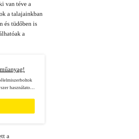
i van téve a
k a talajainkban
 és tüdőben is
álhatóak a
 műanyag!
i élelmiszerboltok
yszer használatos
tt a