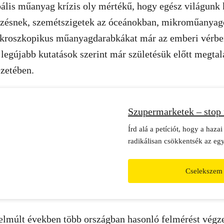
ális műanyag krízis oly mértékű, hogy egész világunk k
ésnek, szemétszigetek az óceánokban, mikroműanyago
ikroszkopikus műanyagdarabkákat már az emberi vérben
a legújabb kutatások szerint már születésük előtt megtal
zetében.
Szupermarketek – stop
Írd alá a petíciót, hogy a haza
radikálisan csökkentsék az eg
műanyagok használatát.
Cselekszem
elmúlt években több országban hasonló felmérést végze