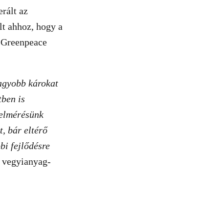
rált az
lt ahhoz, hogy a
i Greenpeace
agyobb károkat
ben is
felmérésünk
, bár eltérő
bi fejlődésre
 vegyianyag-