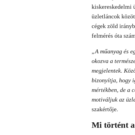
kiskereskedelmi ü
üzletláncok közöt
cégek zöld irányb
felmérés óta szám
„A műanyag és eg
okozva a termész
megjelentek. Közö
bizonyítja, hogy 
mértékben, de a c
motiváljuk az üzl
szakértője.
Mi történt 