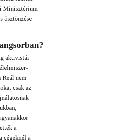
i Minisztérium
és ösztönzése
 rangsorban?
g aktivistái
élelmiszer-
a Reál nem
cokat csak az
ajnálatosnak
sukban,
 ugyanakkor
ették a
a cégeknél a