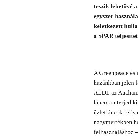
teszik lehetővé 
egyszer használa
keletkezett hull
a SPAR teljesíte
A Greenpeace és 
hazánkban jelen l
ALDI, az Auchan,
láncokra terjed k
üzletláncok felis
nagymértékben ho
felhasználáshoz 