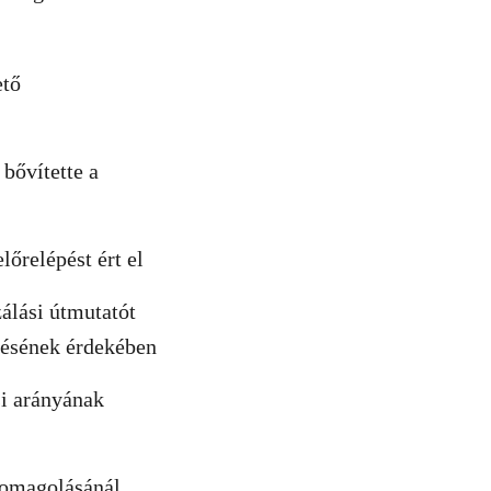
ető
bővítette a
őrelépést ért el
zálási útmutatót
tésének érdekében
si arányának
somagolásánál