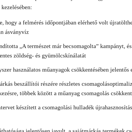
 kezelésében:
e, hogy a felmérés időpontjában elérhető volt újratölth
n ásványvíz
ndította „A természet már becsomagolta” kampányt, és 
ntes zöldség- és gyümölcskínálatát
yszer használatos műanyagok csökkentésében jelentős el
márkás beszállítói részére részletes csomagolásoptimali
lkezésre, többek között a műanyag csomagolás csökken
ervet készített a csomagolási hulladék újrahasznosítá
hatósága jelentősen javult, a sajátmárkás termékek c