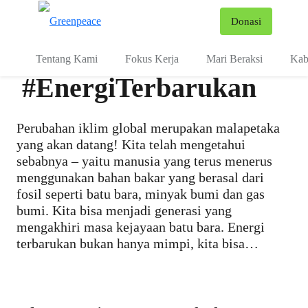
Fo
Donasi
Menu
Tentang Kami
Fokus Kerja
Mari Beraksi
Kab
#EnergiTerbarukan
Perubahan iklim global merupakan malapetaka
yang akan datang! Kita telah mengetahui
sebabnya – yaitu manusia yang terus menerus
menggunakan bahan bakar yang berasal dari
fosil seperti batu bara, minyak bumi dan gas
bumi. Kita bisa menjadi generasi yang
mengakhiri masa kejayaan batu bara. Energi
terbarukan bukan hanya mimpi, kita bisa
memiliki sumber energi yang 100% terbarukan
dan berkelanjutan. kita butuh sumber energi
yang tidak menyakiti kita, generasi masa depan,