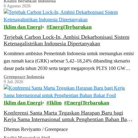
Koalisi Bersihkan Indonesia
6 Agustus 2026
Iklim dan Energi
EnergiTerbarukan
Terjebak Carbon Lock-In, Ambisi Dekarbonisasi Sistem
Ketenagalistrikan Indonesia Dipertanyakan
Komitmen ambisius Pemerintah Indonesia untuk memangkas emisi
gas rumah kaca (GRK) sebesar 5,42–18,24% dibanding skenario
dasar pada tahun 2030 serta target megaproyek PLTS 100 GW
yang dimulai tahun ini menghadapi tembok besar.
Greenpeace Indonesia
9 Juli 2026
Iklim dan Energi
Iklim
EnergiTerbarukan
Konferensi Santa Marta Tegaskan Harapan Baru bagi
Kerja Sama Internasional untuk Penghentian Bahan Bakar
Fosil
Dhemas Reviyanto / Greenpeace
Koalisi Masyarakat Sipil