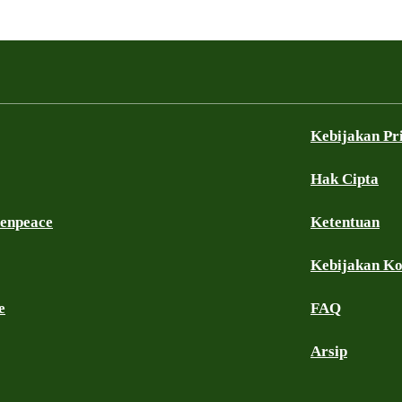
Kebijakan Pr
Hak Cipta
eenpeace
Ketentuan
Kebijakan K
e
FAQ
Arsip