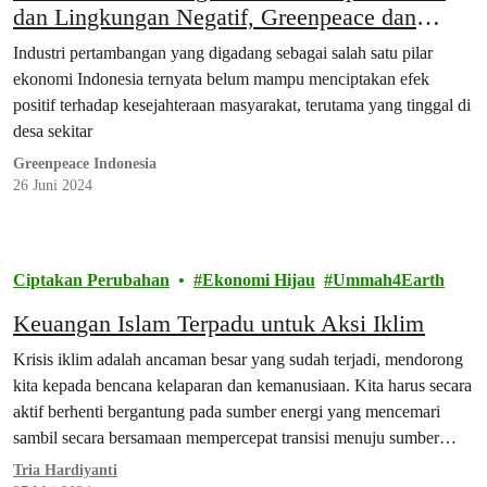
dan Lingkungan Negatif, Greenpeace dan
Celios Dorong Prabowo-Gibran Beralih ke
Industri pertambangan yang digadang sebagai salah satu pilar
Ekonomi Hijau
ekonomi Indonesia ternyata belum mampu menciptakan efek
positif terhadap kesejahteraan masyarakat, terutama yang tinggal di
desa sekitar
Greenpeace Indonesia
26 Juni 2024
Ciptakan Perubahan
Ekonomi Hijau
Ummah4Earth
Keuangan Islam Terpadu untuk Aksi Iklim
Krisis iklim adalah ancaman besar yang sudah terjadi, mendorong
kita kepada bencana kelaparan dan kemanusiaan. Kita harus secara
aktif berhenti bergantung pada sumber energi yang mencemari
sambil secara bersamaan mempercepat transisi menuju sumber
daya terbarukan.
Tria Hardiyanti