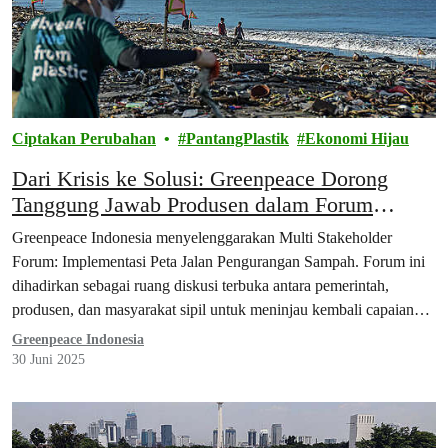
Ciptakan Perubahan
PantangPlastik
Ekonomi Hijau
Dari Krisis ke Solusi: Greenpeace Dorong
Tanggung Jawab Produsen dalam Forum
Multipihak Implementasi Peta Jalan
Greenpeace Indonesia menyelenggarakan Multi Stakeholder
Pengurangan Sampah
Forum: Implementasi Peta Jalan Pengurangan Sampah. Forum ini
dihadirkan sebagai ruang diskusi terbuka antara pemerintah,
produsen, dan masyarakat sipil untuk meninjau kembali capaian
implementasi peta jalan, mengidentifikasi tantangan, dan
Greenpeace Indonesia
mendorong langkah konkret pengurangan sampah plastik di masa
30 Juni 2025
depan.