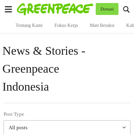
Fo
Donasi
Menu
Tentang Kami
Fokus Kerja
Mari Beraksi
Kab
News & Stories -
Greenpeace
Indonesia
Post Type