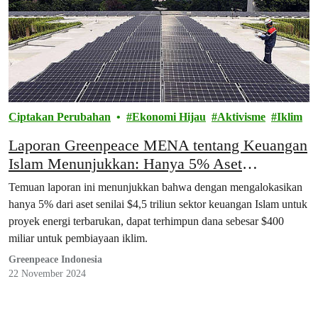
Ciptakan Perubahan
Ekonomi Hijau
Aktivisme
Iklim
Laporan Greenpeace MENA tentang Keuangan
Islam Menunjukkan: Hanya 5% Aset
Keuangan Islam Dapat Menghasilkan $400
Temuan laporan ini menunjukkan bahwa dengan mengalokasikan
Miliar untuk Energi Terbarukan pada 2030
hanya 5% dari aset senilai $4,5 triliun sektor keuangan Islam untuk
proyek energi terbarukan, dapat terhimpun dana sebesar $400
miliar untuk pembiayaan iklim.
Greenpeace Indonesia
22 November 2024