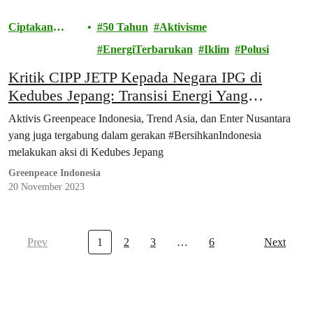
Ciptakan
50 Tahun
Aktivisme
Perubahan
EnergiTerbarukan
Iklim
Polusi
Kritik CIPP JETP Kepada Negara IPG di
Kedubes Jepang: Transisi Energi Yang
Berkeadilan Untuk Rakyat, Bukan Profit
Aktivis Greenpeace Indonesia, Trend Asia, dan Enter Nusantara
yang juga tergabung dalam gerakan #BersihkanIndonesia
melakukan aksi di Kedubes Jepang
Greenpeace Indonesia
20 November 2023
Prev
1
2
3
…
6
Next