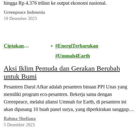
hingga Rp 4.376 triliun ke output ekonomi nasional.
Greenpeace Indonesia
19 Desember 2023
Ciptakan
EnergiTerbarukan
Perubahan
Ummah4Earth
Aksi Iklim Pemuda dan Gerakan Berubah
untuk Bumi
Pesantren Darul Afkar adalah pesantren binaan PPI Unas yang
memiliki program eco-pesantren. Bekerja sama dengan
Greenpeace, melalui aliansi Ummah for Earth, di pesantren ini
akan dipasang 10 buah panel surya, yang diperkirakan sanggup
digunakan untuk penerangan seluruhnya di lingkungan pesantren.
Rahma Shofiana
5 Desember 2023