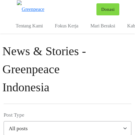
Fo
Donasi
Menu
Tentang Kami
Fokus Kerja
Mari Beraksi
Kab
News & Stories -
Greenpeace
Indonesia
Post Type