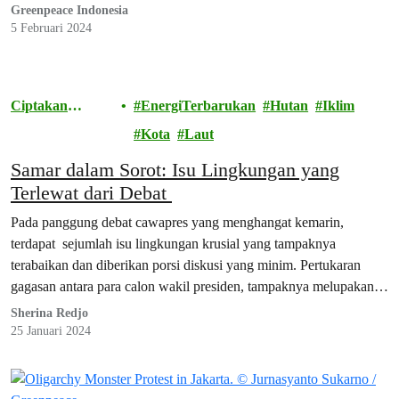
Greenpeace Indonesia
5 Februari 2024
Ciptakan
EnergiTerbarukan
Hutan
Iklim
Perubahan
Kota
Laut
Samar dalam Sorot: Isu Lingkungan yang
Terlewat dari Debat
Pada panggung debat cawapres yang menghangat kemarin,
terdapat sejumlah isu lingkungan krusial yang tampaknya
terabaikan dan diberikan porsi diskusi yang minim. Pertukaran
gagasan antara para calon wakil presiden, tampaknya melupakan
beberapa elemen penting terkait keberlanjutan dan keberagaman
Sherina Redjo
ekosistem tanah air tidak mendapat penekanan yang memadai.
25 Januari 2024