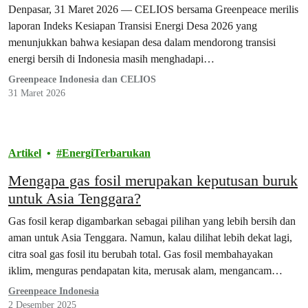
Berlanjut
Denpasar, 31 Maret 2026 — CELIOS bersama Greenpeace merilis
laporan Indeks Kesiapan Transisi Energi Desa 2026 yang
menunjukkan bahwa kesiapan desa dalam mendorong transisi
energi bersih di Indonesia masih menghadapi…
Greenpeace Indonesia dan CELIOS
31 Maret 2026
Artikel
EnergiTerbarukan
Mengapa gas fosil merupakan keputusan buruk
untuk Asia Tenggara?
Gas fosil kerap digambarkan sebagai pilihan yang lebih bersih dan
aman untuk Asia Tenggara. Namun, kalau dilihat lebih dekat lagi,
citra soal gas fosil itu berubah total. Gas fosil membahayakan
iklim, menguras pendapatan kita, merusak alam, mengancam
kesehatan, dan membuat masyarakat dalam bahaya. Risikonya
Greenpeace Indonesia
bukan cuma satu dua, tapi di seluruh rantai pasok — mulai…
2 Desember 2025