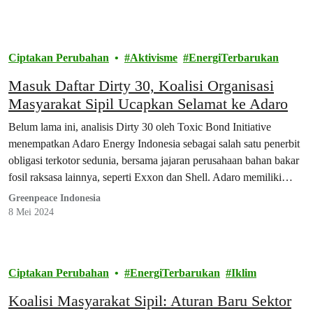
Ciptakan Perubahan
Aktivisme
EnergiTerbarukan
Masuk Daftar Dirty 30, Koalisi Organisasi
Masyarakat Sipil Ucapkan Selamat ke Adaro
Belum lama ini, analisis Dirty 30 oleh Toxic Bond Initiative
menempatkan Adaro Energy Indonesia sebagai salah satu penerbit
obligasi terkotor sedunia, bersama jajaran perusahaan bahan bakar
fosil raksasa lainnya, seperti Exxon dan Shell. Adaro memiliki
obligasi sebesar US$750 juta yang akan jatuh tempo di bulan
Greenpeace Indonesia
Oktober tahun ini.
8 Mei 2024
Ciptakan Perubahan
EnergiTerbarukan
Iklim
Koalisi Masyarakat Sipil: Aturan Baru Sektor