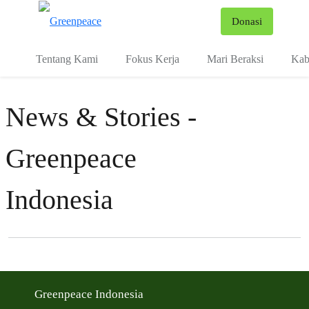
Fo
Donasi
Menu
Tentang Kami
Fokus Kerja
Mari Beraksi
Kab
News & Stories -
Greenpeace
Indonesia
Filter posts
Filtered results
Greenpeace Indonesia