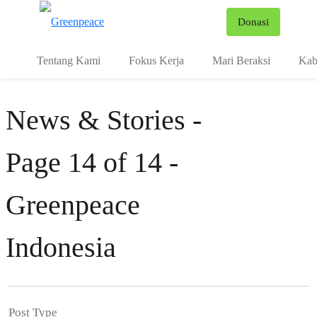
Fo
Donasi
Menu
Tentang Kami
Fokus Kerja
Mari Beraksi
Kab
News & Stories -
Page 14 of 14 -
Greenpeace
Indonesia
Post Type