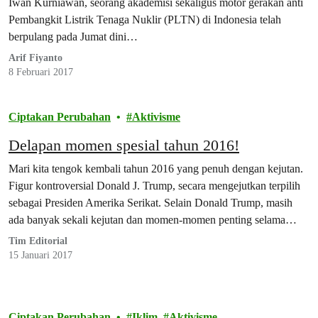
Iwan Kurniawan, seorang akademisi sekaligus motor gerakan anti
Pembangkit Listrik Tenaga Nuklir (PLTN) di Indonesia telah
berpulang pada Jumat dini…
Arif Fiyanto
8 Februari 2017
Ciptakan Perubahan
Aktivisme
Delapan momen spesial tahun 2016!
Mari kita tengok kembali tahun 2016 yang penuh dengan kejutan.
Figur kontroversial Donald J. Trump, secara mengejutkan terpilih
sebagai Presiden Amerika Serikat. Selain Donald Trump, masih
ada banyak sekali kejutan dan momen-momen penting selama
tahun 2016 yang mungkin tidak kita tahu atau tidak kita sadari.
Tim Editorial
Salah satunya: tahun 2016 adalah tahun terpanas yang pernah
15 Januari 2017
tercatat…
Ciptakan Perubahan
Iklim
Aktivisme