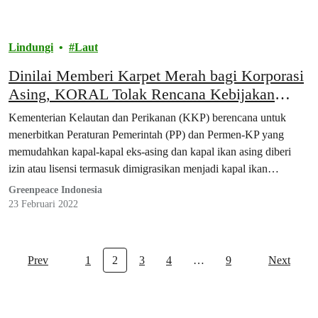
Lindungi
Laut
Dinilai Memberi Karpet Merah bagi Korporasi
Asing, KORAL Tolak Rencana Kebijakan
Penangkapan Ikan Terukur Versi KKP
Kementerian Kelautan dan Perikanan (KKP) berencana untuk
menerbitkan Peraturan Pemerintah (PP) dan Permen-KP yang
memudahkan kapal-kapal eks-asing dan kapal ikan asing diberi
izin atau lisensi termasuk dimigrasikan menjadi kapal ikan
berbendera Indonesia, bebas berkeliaran dan mengeruk kekayaan
Greenpeace Indonesia
laut Indonesia.
23 Februari 2022
Prev
1
2
3
4
…
9
Next