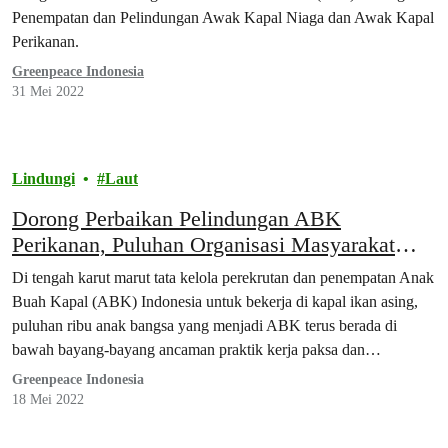
Penempatan dan Pelindungan Awak Kapal Niaga dan Awak Kapal
Perikanan.
Greenpeace Indonesia
31 Mei 2022
Lindungi
Laut
Dorong Perbaikan Pelindungan ABK
Perikanan, Puluhan Organisasi Masyarakat
Sipil Rancang Peta Jalan Ratifikasi Konvensi
Di tengah karut marut tata kelola perekrutan dan penempatan Anak
ILO 188
Buah Kapal (ABK) Indonesia untuk bekerja di kapal ikan asing,
puluhan ribu anak bangsa yang menjadi ABK terus berada di
bawah bayang-bayang ancaman praktik kerja paksa dan
perdagangan manusia.
Greenpeace Indonesia
18 Mei 2022