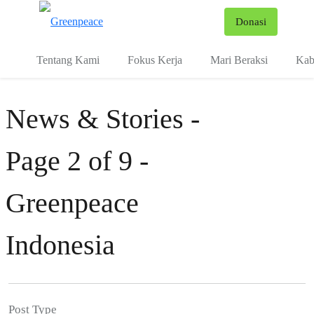
Fo
Donasi
Menu
Tentang Kami
Fokus Kerja
Mari Beraksi
Kab
News & Stories -
Page 2 of 9 -
Greenpeace
Indonesia
Post Type