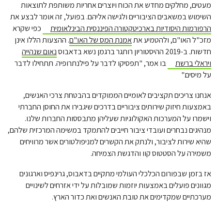
מעטים, מחלקים מחדש את הכוח ויוצרים אחריות משותפת לתוצאות
השימוש במשאבים הציבוריים ולגישה אליהם. בפועל, זה אומר לבצע את
הרפורמות היסודיות בארכיטקטורה הפיננסית הבינלאומית
כפי שקרא
מזכ"ל האו"ם, ולהטמיע את
אמנת המס של האו"ם
. ההצעות הללו אינן
חדשות. ב-2019 ההיסטוריון רותגר ברגמן נשא בדאבוס
נאום שנהייה
ויראלי ברשת
בו אמר, "תפסיקו לדבר על פילנתרופיה. תתחילו לדבר
על מיסים."
אנחנו צריכים תקציבים לאומיים הממוקדים בהבטחת צרכי האנשים,
באמצעות חיזוק שירותים ציבוריים בדרכים שיגבירו את החוסן החברתי
וישמרו על המערכות האקולוגיות שעליהן מתבססות החברות שלנו.
מנהיגים נבחרים ועובדי ציבור חייבים להתמקד במשימה המרכזית שלהם,
שהיא שירות לציבור, ולנתק את הקשרים למניפולטורים אשר מרוויחים
משמירה על הסטטוס קוו והדגשת הצמיחה.
אז בזמן שבפורום הכלכלי העולמי מתקיים בדאבוס, גרינפיס וארגונים
מגוונים פועלים באמצעות יוזמות שמובלות על ידי אזרחים לשינויים
מערכתיים שמקדימים את טובת האנשים ואת כדור הארץ.