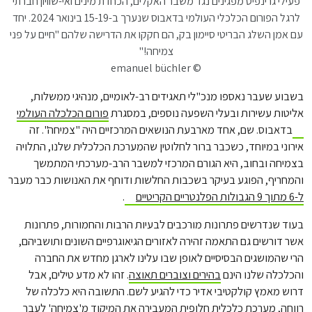
פעילי גרינפיס מפגינים נגד משבר האקלים, הכחדת מינים ואי-שוויון חברתי
לרגל הפורום הכלכלי העולמי בדאבוס שנערך ב-15-19 בינואר 2024. יחד
עם אמן השלג הבריטי סיימון בק, הם חקקו את הדרישה שלהם "חיים על פני
צמיחה!"
© emanuel büchler
בשבוע שעבר נאספו מנכ"לי תאגידים רב-לאומיים, מנהיגי ממשלות,
אליטות עשירות ובעלי השפעה נוספים, במסגרת
פורום הכלכלה העולמי
בדאבוס. שם, אחד מארבעת הנושאים המרכזיים היה "צמיחה". זה
אירוני במיוחד, כשכבר ברור לחלוטין שהמערכת הכלכלית שלנו, התלויה
בצמיחה ובחוב, היא הגורם המרכזי למשבר הרב-מערכתי המתמשך
והמחריף, הפוגע בעיקר בשכבות החלשות ודוחף את האנושות כבר מעבר
ל-6 מתוך 9 הגבולות הפלנטריים הקריטיים
.
בעוד שנדרשים פתרונות מורכבים לבעיות הרבות והחמורות, פתרונות
אשר דורשים גם התאמה זהירה לאזורים הגיאוגרפיים השונים ותושביהם,
הרי שהמושגים הבסיסיים לאופן שבו עלינו לארגן מחדש את החברה
והכלכלה שלנו הינם
בהירים וצוברים תאוצה
. זהו לא מדע טילים, אבל
דרוש מאמץ קולקטיבי אדיר כדי להגיע לשם. התשובה היא כלכלה של
רווחה, מערכת כלכלית חלופית המעבירה את המיקוד מ'צמיחה' לעבר