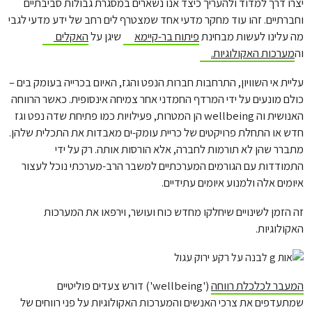
יצרו דרך למדוד ולהעריך כיצד אנו נשארים במסגרת גבולות סביבתיים
וחברתיים. זהו עוד מחקר מדעי אחד שמצטרף לים רחב של ידע מדעי לגבי
מה עלינו לעשות מבחינת
פיתוח בר-קיימא
שיגן על
האקלים
וה
מערכות האקולוגיות.
עליית אי השוויון, התרחבות חברות הנפט והגז, האיום בכרייה בעומק בים –
כולם מונעים על ידי המרדף החמדני אחר צמיחה אינסופית. כאשר הרווחה
האנושית וה wellbeing הן המטרות, פעילויות כמו פתיחת שדה נפט וגז
חדש או התחלת פרויקטים של כריית עומק-ים מאבדות את התכלית שלהן.
מתברר שהן לא תורמות לחברה, אלא הורסות אותה. רק על ידי
התמודדות עם הגורמים המערכתיים למשבר הרב-מערכתי נוכל לעצור
איומים אלה ולמנוע איומים עתידיים.
זה הזמן לשינויים שיחלקו מחדש כוח ועושר, וירפאו את המערכות
האקולוגיות.
המעבר לכלכלת רווחה
('wellbeing') דורש צעדים פוליטיים
שמתעדפים את צרכי האנשים והמערכות האקולוגיות על פני רווחים של