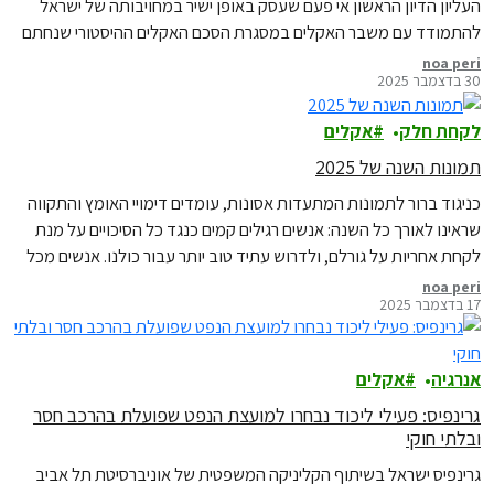
העליון הדיון הראשון אי פעם שעסק באופן ישיר במחויבותה של ישראל
להתמודד עם משבר האקלים במסגרת הסכם האקלים ההיסטורי שנחתם
בפריז בשנת 2015. ישראל התחייבה במסגרתו לצמצום פליטות גזי חממה
noa peri
30 בדצמבר 2025
ולקביעת יעדי הפחתה לשנת 2030 ולשנת 2050. הדיון התקיים בפני
הרכב השופטים נעם סולברג, דוד מינץ…
לקחת חלק
אקלים
תמונות השנה של 2025
כניגוד ברור לתמונות המתעדות אסונות, עומדים דימויי האומץ והתקווה
שראינו לאורך כל השנה: אנשים רגילים קמים כנגד כל הסיכויים על מנת
לקחת אחריות על גורלם, ולדרוש עתיד טוב יותר עבור כולנו. אנשים מכל
רחבי העולם, כולל תאילנד, סרי לנקה, מקסיקו, קמרון, רומניה, ברזיל,
noa peri
17 בדצמבר 2025
הפיליפינים וקניה, בחרו לחפש פתרונות ולדרוש פיצויים ממזהמים שניצלו
זה מכבר את…
אנרגיה
אקלים
גרינפיס: פעילי ליכוד נבחרו למועצת הנפט שפועלת בהרכב חסר
ובלתי חוקי
גרינפיס ישראל בשיתוף הקליניקה המשפטית של אוניברסיטת תל אביב