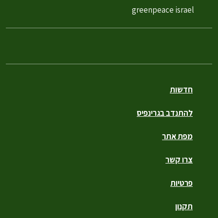
greenpeace israel
חדשות
להתנדב בגרינפיס
מפת אתר
צרו קשר
פרטיות
תקנון