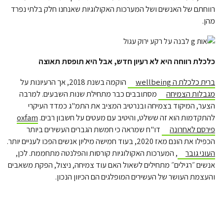
רווחתם של האנשים ושל המערכות האקולוגיות שאנחנו חלק בלתי נפרד
מהן.
כלכלת רווחה היא לא רעיון חדש, אבל היא תופסת תאוצה
ברית כלכלת ה wellbeing
הוקמה בשנת 2018, אך הרעיונות על
מגבלות הצמיחה
מסתובבים כבר מתחילת שנות השבעים. למרבה
הצער, המיקוד בצמיחה ובנרטיב המציב את התמ"ג כמדד העיקרי
להתקדמות הוא זה ששלט, והיטיב עם מעטים על חשבון רבים.
oxfam
פירסם לאחרונה
דו"ח שמראה כי חמשת הגברים העשירים ביותר
הכפילו את הונם מאז 2020, בעוד חמישה מיליון אנשים הפכו לעניים יותר.
העוני גובר
, המערכות האקולוגיות קורסות והפלנטה מתחממת. לכן,
אנשים ״רגילים״ מתחילים לשאול האם עוד צמיחה, ניצול, הפקת משאבים
והעצמת העושר של העשירים המופלגים הם הכיוון הנכון.