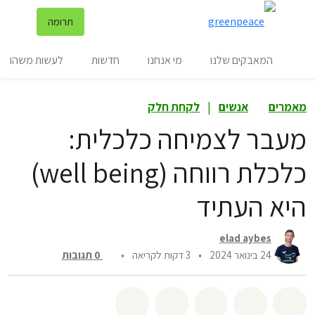
שינ
תרומה
תפריט
המאבקים שלנו
מי אנחנו
חדשות
לעשות משהו
מאמרים
אנשים
|
לקחת חלק
מעבר לצמיחה כלכלית:
כלכלת רווחה (well being)
היא העתיד
elad aybes
24 בינואר 2024
•
3 דקות לקריאה
•
0
תגובות
שיתוף whatsapp
שיתוף facebook
שיתוף twitter
שיתוף email
לשתף בbluesky