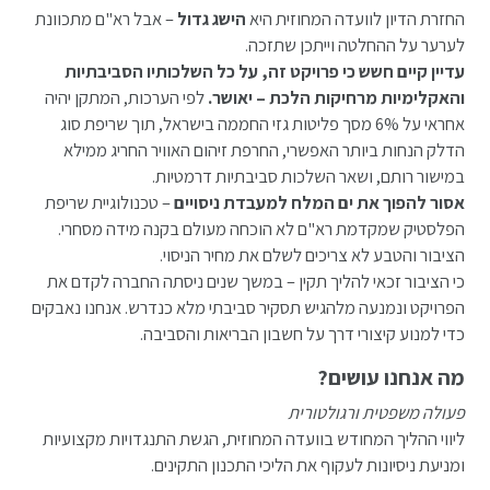
החזרת הדיון לוועדה המחוזית היא
הישג גדול
– אבל רא"ם מתכוונת
לערער על ההחלטה וייתכן שתזכה.
עדיין קיים חשש כי פרויקט זה, על כל השלכותיו הסביבתיות
והאקלימיות מרחיקות הלכת – יאושר.
לפי הערכות, המתקן יהיה
אחראי על 6% מסך פליטות גזי החממה בישראל, תוך שריפת סוג
הדלק הנחות ביותר האפשרי, החרפת זיהום האוויר החריג ממילא
במישור רותם, ושאר השלכות סביבתיות דרמטיות.
אסור להפוך את ים המלח למעבדת ניסויים
– טכנולוגיית שריפת
הפלסטיק שמקדמת רא"ם לא הוכחה מעולם בקנה מידה מסחרי.
הציבור והטבע לא צריכים לשלם את מחיר הניסוי.
כי הציבור זכאי להליך תקין – במשך שנים ניסתה החברה לקדם את
הפרויקט ונמנעה מלהגיש תסקיר סביבתי מלא כנדרש. אנחנו נאבקים
כדי למנוע קיצורי דרך על חשבון הבריאות והסביבה.
מה אנחנו עושים?
פעולה משפטית ורגולטורית
ליווי ההליך המחודש בוועדה המחוזית, הגשת התנגדויות מקצועיות
ומניעת ניסיונות לעקוף את הליכי התכנון התקינים.