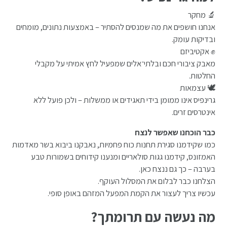
🔬 מחקר
אנחנו חושפים את מה שמנסים להסתיר – באמצעות נתונים, מומחים
ובדיקות עומק.
✊ אקטיביזם
מאבק ציבורי חכם ובלתי־אלים שמפעיל לחץ אמיתי על מקבלי
החלטות.
🕊️ עצמאות
גרינפיס אינו ממומן בידי תאגידים או ממשלות – ולכן פועל ללא
אינטרסים זרים.
כבר הוכחנו שאפשר לנצח
כמו שקידמנו סגירת תחנות כוח פחמיות, נאבקנו ביבוא בשר מאדמות
האמזונס, קידמנו גגות סולאריים ומנענו קידוחים בשמורות טבע
בערבה – כך גם ננצח כאן.
הצלחנו כבר לבלום את המסלול העוקף.
עכשיו צריך לעצור את הקמת המפעל המזהם באופן סופי.
מה נעשה עם תרומתך?