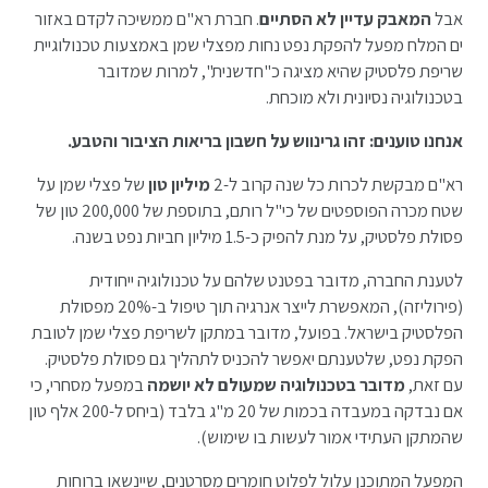
אבל
המאבק עדיין לא הסתיים
. חברת רא"ם ממשיכה לקדם באזור
ים המלח מפעל להפקת נפט נחות מפצלי שמן באמצעות טכנולוגיית
שריפת פלסטיק שהיא מציגה כ"חדשנית", למרות שמדובר
בטכנולוגיה נסיונית ולא מוכחת.
אנחנו טוענים: זהו גרינווש על חשבון בריאות הציבור והטבע.
רא"ם מבקשת לכרות כל שנה קרוב ל-2
מיליון טון
של פצלי שמן על
שטח מכרה הפוספטים של כי"ל רותם, בתוספת של 200,000 טון של
פסולת פלסטיק, על מנת להפיק כ-1.5 מיליון חביות נפט בשנה.
לטענת החברה, מדובר בפטנט שלהם על טכנולוגיה ייחודית
(פירוליזה), המאפשרת לייצר אנרגיה תוך טיפול ב-20% מפסולת
הפלסטיק בישראל. בפועל, מדובר במתקן לשריפת פצלי שמן לטובת
הפקת נפט, שלטענתם יאפשר להכניס לתהליך גם פסולת פלסטיק.
עם זאת,
מדובר בטכנולוגיה
שמעולם לא יושמה
במפעל מסחרי, כי
אם נבדקה במעבדה בכמות של 20 מ"ג בלבד (ביחס ל-200 אלף טון
שהמתקן העתידי אמור לעשות בו שימוש).
המפעל המתוכנן עלול לפלוט חומרים מסרטנים, שיינשאו ברוחות