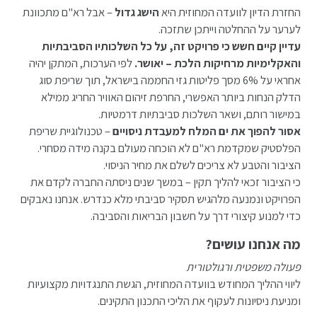
החזרת הדיון לוועדה המחוזית היא
הישג גדול
– אבל רא"ם מתכוונת
לערער על ההחלטה וייתכן שתזכה.
עדיין קיים חשש כי פרויקט זה, על כל השלכותיו הסביבתיות
והאקלימיות מרחיקות הלכת – יאושר.
לפי הערכות, המתקן יהיה
אחראי על 6% מסך פליטות גזי החממה בישראל, תוך שריפת סוג
הדלק הנחות ביותר האפשרי, החרפת זיהום האוויר החריג ממילא
במישור רותם, ושאר השלכות סביבתיות דרמטיות.
אסור להפוך את ים המלח למעבדת ניסויים
– טכנולוגיית שריפת
הפלסטיק שמקדמת רא"ם לא הוכחה מעולם בקנה מידה מסחרי.
הציבור והטבע לא צריכים לשלם את מחיר הניסוי.
כי הציבור זכאי להליך תקין – במשך שנים ניסתה החברה לקדם את
הפרויקט ונמנעה מלהגיש תסקיר סביבתי מלא כנדרש. אנחנו נאבקים
כדי למנוע קיצורי דרך על חשבון הבריאות והסביבה.
מה אנחנו עושים?
פעולה משפטית ורגולטורית
ליווי ההליך המחודש בוועדה המחוזית, הגשת התנגדויות מקצועיות
ומניעת ניסיונות לעקוף את הליכי התכנון התקינים.