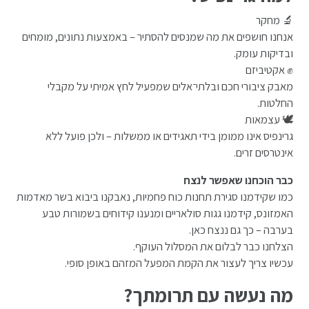
🔬 מחקר
אנחנו חושפים את מה שמנסים להסתיר – באמצעות נתונים, מומחים
ובדיקות עומק.
✊ אקטיביזם
מאבק ציבורי חכם ובלתי־אלים שמפעיל לחץ אמיתי על מקבלי
החלטות.
🕊️ עצמאות
גרינפיס אינו ממומן בידי תאגידים או ממשלות – ולכן פועל ללא
אינטרסים זרים.
כבר הוכחנו שאפשר לנצח
כמו שקידמנו סגירת תחנות כוח פחמיות, נאבקנו ביבוא בשר מאדמות
האמזונס, קידמנו גגות סולאריים ומנענו קידוחים בשמורות טבע
בערבה – כך גם ננצח כאן.
הצלחנו כבר לבלום את המסלול העוקף.
עכשיו צריך לעצור את הקמת המפעל המזהם באופן סופי.
מה נעשה עם תרומתך?