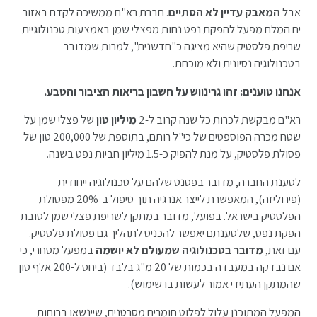
אבל
המאבק עדיין לא הסתיים
. חברת רא"ם ממשיכה לקדם באזור
ים המלח מפעל להפקת נפט נחות מפצלי שמן באמצעות טכנולוגיית
שריפת פלסטיק שהיא מציגה כ"חדשנית", למרות שמדובר
בטכנולוגיה נסיונית ולא מוכחת.
אנחנו טוענים: זהו גרינווש על חשבון בריאות הציבור והטבע.
רא"ם מבקשת לכרות כל שנה קרוב ל-2
מיליון טון
של פצלי שמן על
שטח מכרה הפוספטים של כי"ל רותם, בתוספת של 200,000 טון של
פסולת פלסטיק, על מנת להפיק כ-1.5 מיליון חביות נפט בשנה.
לטענת החברה, מדובר בפטנט שלהם על טכנולוגיה ייחודית
(פירוליזה), המאפשרת לייצר אנרגיה תוך טיפול ב-20% מפסולת
הפלסטיק בישראל. בפועל, מדובר במתקן לשריפת פצלי שמן לטובת
הפקת נפט, שלטענתם יאפשר להכניס לתהליך גם פסולת פלסטיק.
עם זאת,
מדובר בטכנולוגיה
שמעולם לא יושמה
במפעל מסחרי, כי
אם נבדקה במעבדה בכמות של 20 מ"ג בלבד (ביחס ל-200 אלף טון
שהמתקן העתידי אמור לעשות בו שימוש).
המפעל המתוכנן עלול לפלוט חומרים מסרטנים, שיינשאו ברוחות