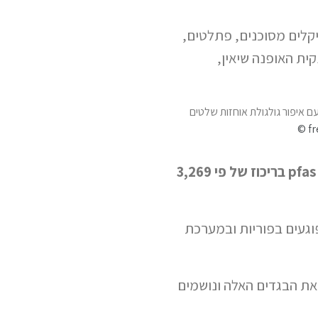
יקלים מסוכנים, פתלטים,
ים של ענקית האופנה שיאין,
© fr
הז’קט מישראל, שהשתתף במחקר, הכיל pfas בריכוז של פי 3,269
געים בפוריות ובמערכת
 את הבגדים האלה ונושמים